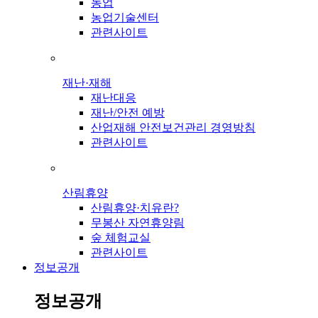
농업
농업기술센터
관련사이트
재난·재해
재난대응
재난/안전 예방
산업재해 안전보건관리 경영방침
관련사이트
산림휴양
산림휴양·치유란?
무봉산 자연휴양림
숲 체험교실
관련사이트
정보공개
정보공개