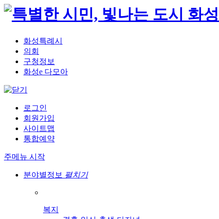
화성특례시
의회
구청정보
화성e 다모아
로그인
회원가입
사이트맵
통합예약
주메뉴 시작
분야별정보
펼치기
복지