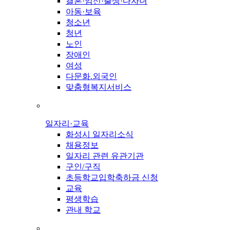
결혼·임신·출생·다자녀
아동·보육
청소년
청년
노인
장애인
여성
다문화.외국인
맞춤형복지서비스
일자리·교육
화성시 일자리소식
채용정보
일자리 관련 유관기관
구인/구직
초등학교입학축하금 신청
교육
평생학습
관내 학교