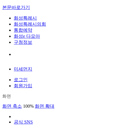
본문바로가기
화성특례시
화성특례시의회
통합예약
화성e 다모아
구청정보
미세먼지
로그인
회원가입
화면
화면 축소
100%
화면 확대
공식 SNS