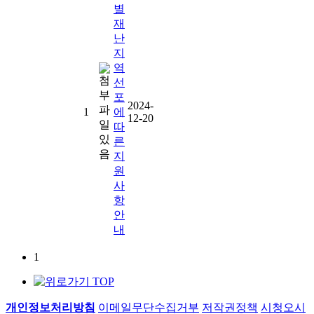
별
재
난
지
역
선
포
2024-
1
에
12-20
따
른
지
원
사
항
안
내
1
개인정보처리방침
이메일무단수집거부
저작권정책
시청오시