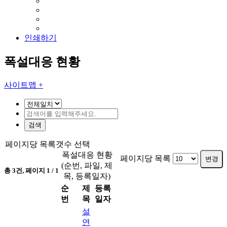
인쇄하기
폭설대응 현황
사이트맵 +
검색
페이지당 목록갯수 선택
폭설대응 현황
페이지당 목록
변경
(순번, 파일, 제
총
3
건, 페이지
1
/ 1
목, 등록일자)
순
제
등록
번
목
일자
설
연