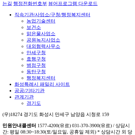
는길
행정전화번호부
뷰어프로그램 다운로드
직속기관/사업소/구청/행정복지센터
농업기술센터
보건소
맑은물사업소
공원녹지사업소
대외협력사무소
만세구청
효행구청
병점구청
동탄구청
행정복지센터
화성특례시 패밀리 사이트
공공/기타기관
관계기관
경기도
(우)18274 경기도 화성시 만세구 남양읍 시청로 159
민원안내콜센터
1577-4200(유료)
031-370-3900(유료)
/
상담시
간: 평일 08:30~18:30(토/일요일, 공휴일 제외)
* 상담시간 외 당