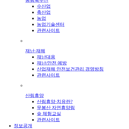
농림축수산
수산업
축산업
농업
농업기술센터
관련사이트
재난·재해
재난대응
재난/안전 예방
산업재해 안전보건관리 경영방침
관련사이트
산림휴양
산림휴양·치유란?
무봉산 자연휴양림
숲 체험교실
관련사이트
정보공개