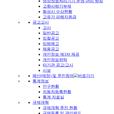
영상정보처리기기 운영·관리 방침
고향사랑기부제
화성시 수상현황
고유가 피해지원금
공고고시
고시
일반공고
입찰공고
입법예고
채용공고
개인정보 제3자 제공
개인정보위탁
타기관 공고/고시
시보
예산(재정) 및 주민참여
통계정보
인구현황
자동차등록현황
통계 자료실
규제개혁
규제개혁 추진 현황
규제등록 및 관리제도