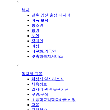
복지
결혼·임신·출생·다자녀
아동·보육
청소년
청년
노인
장애인
여성
다문화.외국인
맞춤형복지서비스
일자리·교육
화성시 일자리소식
채용정보
일자리 관련 유관기관
구인/구직
초등학교입학축하금 신청
교육
평생학습