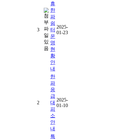
휴
한
파
쉼
2025-
3
터
01-23
운
영
현
황
안
내
한
파
응
급
2025-
2
대
01-10
피
소
안
내
특