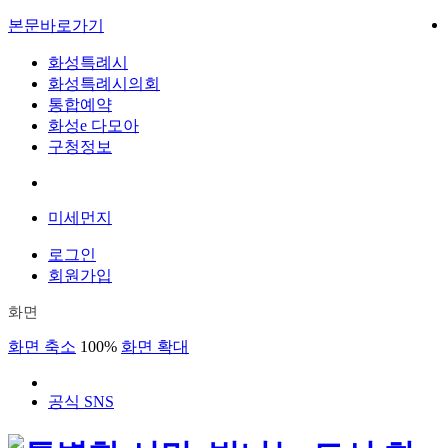
본문바로가기
화성특례시
화성특례시의회
통합예약
화성e 다모아
구청정보
미세먼지
로그인
회원가입
화면
화면 축소
100%
화면 확대
공식 SNS