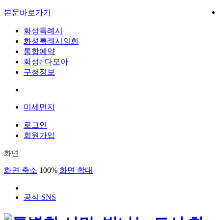
본문바로가기
화성특례시
화성특례시의회
통합예약
화성e 다모아
구청정보
미세먼지
로그인
회원가입
화면
화면 축소
100%
화면 확대
공식 SNS