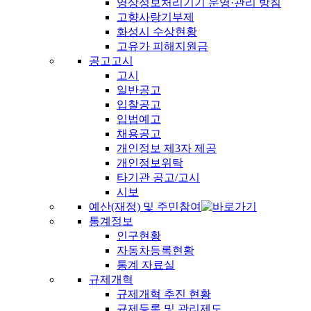
영상정보처리기기 운영·관리 방침
고향사랑기부제
화성시 수상현황
고유가 피해지원금
공고고시
고시
일반공고
입찰공고
입법예고
채용공고
개인정보 제3자 제공
개인정보위탁
타기관 공고/고시
시보
예산(재정) 및 주민참여
통계정보
인구현황
자동차등록현황
통계 자료실
규제개혁
규제개혁 추진 현황
규제등록 및 관리제도