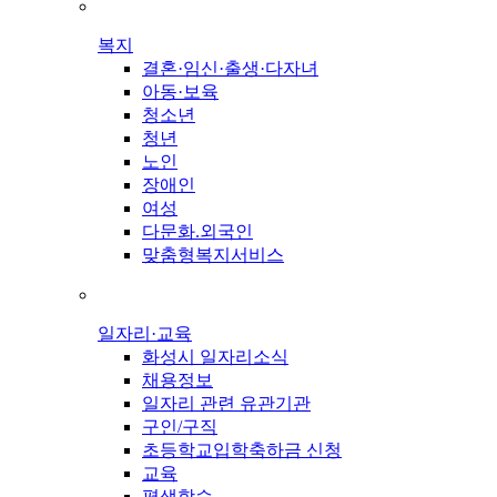
복지
결혼·임신·출생·다자녀
아동·보육
청소년
청년
노인
장애인
여성
다문화.외국인
맞춤형복지서비스
일자리·교육
화성시 일자리소식
채용정보
일자리 관련 유관기관
구인/구직
초등학교입학축하금 신청
교육
평생학습