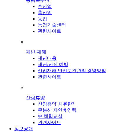
농림축수산
수산업
축산업
농업
농업기술센터
관련사이트
재난·재해
재난대응
재난/안전 예방
산업재해 안전보건관리 경영방침
관련사이트
산림휴양
산림휴양·치유란?
무봉산 자연휴양림
숲 체험교실
관련사이트
정보공개