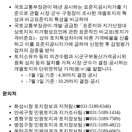
국토교통부장관이 매년 공시하는 표준지공시지가를 기
준으로 관할 시장·군수·구청장이 조사한 개별토지의 특
성과 비교표준지의 특성을 비교하여
국토교통부장관이 개발·공급한「표준지와 지가산정대
상토지의 지가형성요인에 관한 표준적인 비교표(토지가
격비준표)」상의 토지특성차이에 따른 가격배율을 산출
하고 이를 표준지공시지가에 곱하여 산정한 후 감정평가
업자의 검증을 받아
토지소유자 등의 의견수렴과 시군구부동산가격공시위
원회 심의 등의 절차를 거쳐 시장·군수가 결정·공시하는
개별토지의 단위면적당 가격(원/㎡)을 말합니다.
- 1월 1일 기준 : 4.30까지 결정·공시
- 7월 1일 기준 : 10.29까지 결정·공시
문의처
화성시청 토지정보과 지적팀 (☎031-5189-6346)
만세구청 민원토지과 지가조사팀 (☎031-5189-1434)
효행구청 민원토지과 토지정보팀 (☎031-5189-7589)
병점구청 민원토지과 토지정보팀 (☎031-5189-4822)
동탄구청 민원여권과 토지정보팀 (☎031-5189-6065)