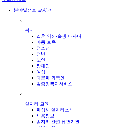
분야별정보
펼치기
복지
결혼·임신·출생·다자녀
아동·보육
청소년
청년
노인
장애인
여성
다문화.외국인
맞춤형복지서비스
일자리·교육
화성시 일자리소식
채용정보
일자리 관련 유관기관