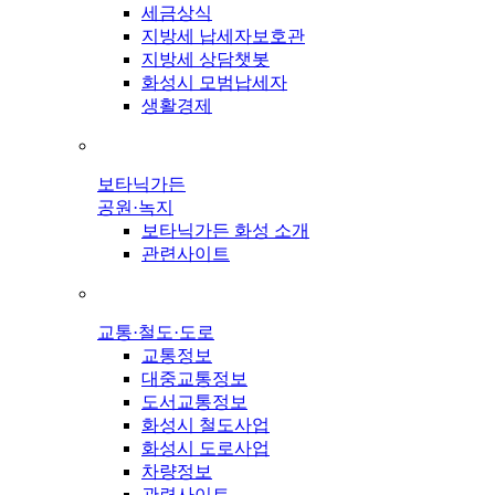
세금상식
지방세 납세자보호관
지방세 상담챗봇
화성시 모범납세자
생활경제
보타닉가든
공원·녹지
보타닉가든 화성 소개
관련사이트
교통·철도·도로
교통정보
대중교통정보
도서교통정보
화성시 철도사업
화성시 도로사업
차량정보
관련사이트