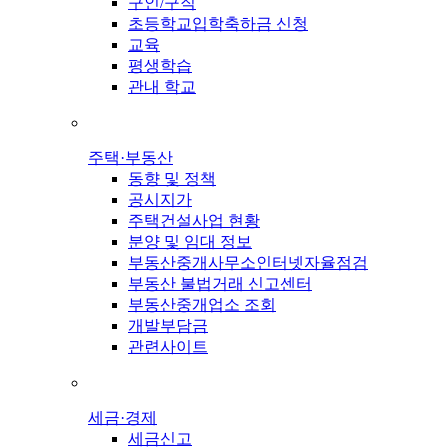
구인/구직
초등학교입학축하금 신청
교육
평생학습
관내 학교
주택·부동산
동향 및 정책
공시지가
주택건설사업 현황
분양 및 임대 정보
부동산중개사무소인터넷자율점검
부동산 불법거래 신고센터
부동산중개업소 조회
개발부담금
관련사이트
세금·경제
세금신고