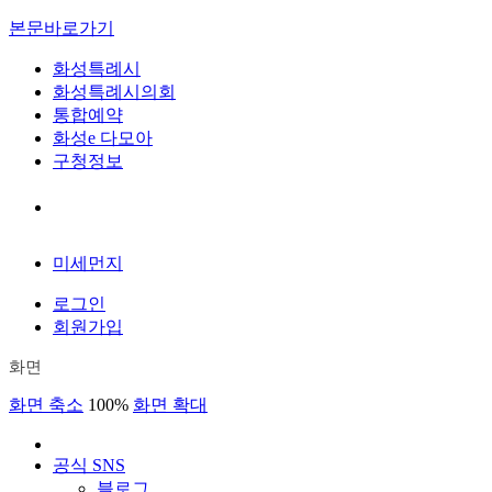
본문바로가기
화성특례시
화성특례시의회
통합예약
화성e 다모아
구청정보
미세먼지
로그인
회원가입
화면
화면 축소
100%
화면 확대
공식 SNS
블로그