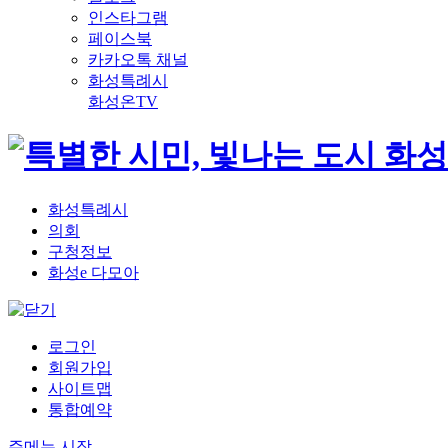
인스타그램
페이스북
카카오톡 채널
화성특례시
화성온TV
화성특례시
의회
구청정보
화성e 다모아
로그인
회원가입
사이트맵
통합예약
주메뉴 시작