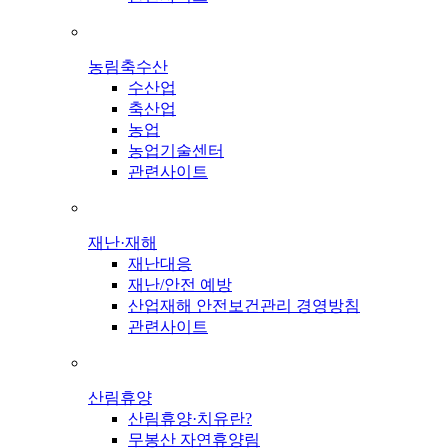
농림축수산
수산업
축산업
농업
농업기술센터
관련사이트
재난·재해
재난대응
재난/안전 예방
산업재해 안전보건관리 경영방침
관련사이트
산림휴양
산림휴양·치유란?
무봉산 자연휴양림