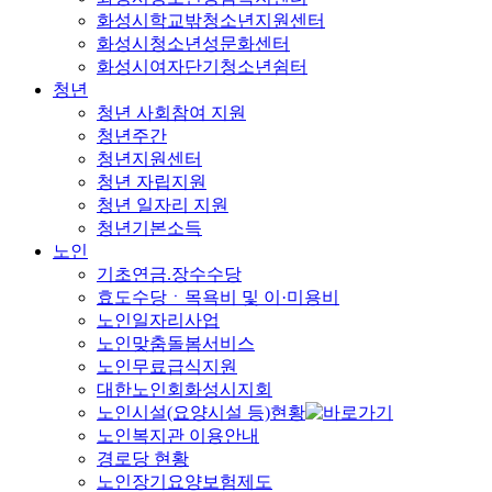
화성시학교밖청소년지원센터
화성시청소년성문화센터
화성시여자단기청소년쉼터
청년
청년 사회참여 지원
청년주간
청년지원센터
청년 자립지원
청년 일자리 지원
청년기본소득
노인
기초연금.장수수당
효도수당ㆍ목욕비 및 이·미용비
노인일자리사업
노인맞춤돌봄서비스
노인무료급식지원
대한노인회화성시지회
노인시설(요양시설 등)현황
노인복지관 이용안내
경로당 현황
노인장기요양보험제도