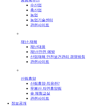
농림축수산
수산업
축산업
농업
농업기술센터
관련사이트
재난·재해
재난대응
재난/안전 예방
산업재해 안전보건관리 경영방침
관련사이트
산림휴양
산림휴양·치유란?
무봉산 자연휴양림
숲 체험교실
관련사이트
정보공개