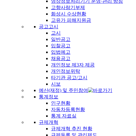
영상정보처리기기 운영·관리 방침
고향사랑기부제
화성시 수상현황
고유가 피해지원금
공고고시
고시
일반공고
입찰공고
입법예고
채용공고
개인정보 제3자 제공
개인정보위탁
타기관 공고/고시
시보
예산(재정) 및 주민참여
통계정보
인구현황
자동차등록현황
통계 자료실
규제개혁
규제개혁 추진 현황
규제등록 및 관리제도