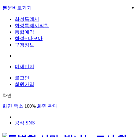
본문바로가기
화성특례시
화성특례시의회
통합예약
화성e 다모아
구청정보
미세먼지
로그인
회원가입
화면
화면 축소
100%
화면 확대
공식 SNS