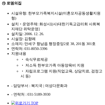
㉮ 로뎀의집
시설유형: 한부모가족복지시설(미혼모자공동생활지원
형)
설치‧운영주체: 화성시[(사)대한기독교감리회 사회복
지재단 위탁운영]
설치일: 2006. 12. 26.
시설장: 김향례
소재지: 만세구 향남읍 행정중앙2로 38, 201동 301호
연락처: 031-8050-3396
지원내용
‧ 숙식무료제공
‧ 저소득 한부모가족 아동양육비 지원
‧ 자립프로그램 지원(직업교육, 상담치료, 검정고
시 등)
- 담당부서
: 복지국 | 여성다문화과
- 연락처
: 031-5189-3930