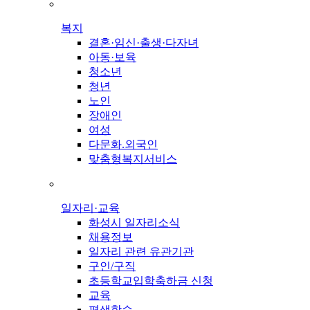
복지
결혼·임신·출생·다자녀
아동·보육
청소년
청년
노인
장애인
여성
다문화.외국인
맞춤형복지서비스
일자리·교육
화성시 일자리소식
채용정보
일자리 관련 유관기관
구인/구직
초등학교입학축하금 신청
교육
평생학습