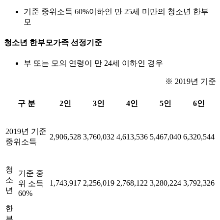
기준 중위소득 60%이하인 만 25세 미만의 청소년 한부
모
청소년 한부모가족 선정기준
부 또는 모의 연령이 만 24세 이하인 경우
※ 2019년 기준
구 분
2인
3인
4인
5인
6인
2019년 기준
2,906,528
3,760,032
4,613,536
5,467,040
6,320,544
중위소득
청
기준 중
소
1,743,917
2,256,019
2,768,122
3,280,224
3,792,326
위 소득
년
60%
한
부