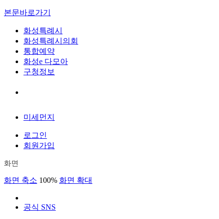
본문바로가기
화성특례시
화성특례시의회
통합예약
화성e 다모아
구청정보
미세먼지
로그인
회원가입
화면
화면 축소
100%
화면 확대
공식 SNS