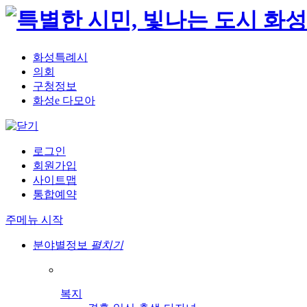
화성특례시
의회
구청정보
화성e 다모아
로그인
회원가입
사이트맵
통합예약
주메뉴 시작
분야별정보
펼치기
복지