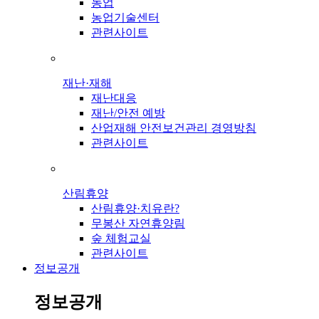
농업
농업기술센터
관련사이트
재난·재해
재난대응
재난/안전 예방
산업재해 안전보건관리 경영방침
관련사이트
산림휴양
산림휴양·치유란?
무봉산 자연휴양림
숲 체험교실
관련사이트
정보공개
정보공개