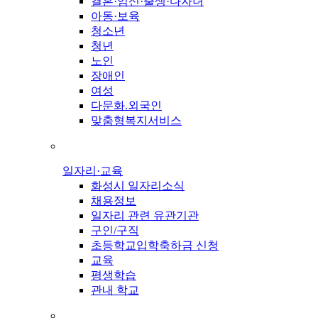
결혼·임신·출생·다자녀
아동·보육
청소년
청년
노인
장애인
여성
다문화.외국인
맞춤형복지서비스
일자리·교육
화성시 일자리소식
채용정보
일자리 관련 유관기관
구인/구직
초등학교입학축하금 신청
교육
평생학습
관내 학교