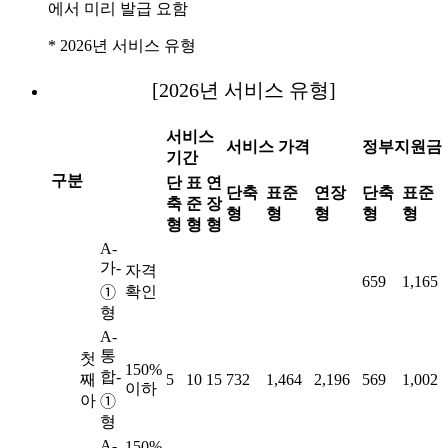
에서 미리 발급 요함
* 2026년 서비스 유형
[2026년 서비스 유형]
서비스
서비스 가격
정부지원금
기간
구분
단
표
연
단축
표준
연장
단축
표준
축
준
장
형
형
형
형
형
형
형
형
A-
가-
자격
659
1,165
확인
➀
형
A-
통
첫
150%
합-
째
5
10
15
732
1,464
2,196
569
1,002
이하
아
➀
형
A-
150%