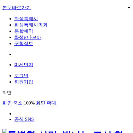
본문바로가기
화성특례시
화성특례시의회
통합예약
화성e 다모아
구청정보
미세먼지
로그인
회원가입
화면
화면 축소
100%
화면 확대
공식 SNS