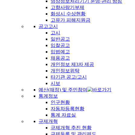
영상정보처리기기 운영·관리 방침
고향사랑기부제
화성시 수상현황
고유가 피해지원금
공고고시
고시
일반공고
입찰공고
입법예고
채용공고
개인정보 제3자 제공
개인정보위탁
타기관 공고/고시
시보
예산(재정) 및 주민참여
통계정보
인구현황
자동차등록현황
통계 자료실
규제개혁
규제개혁 추진 현황
규제등록 및 관리제도