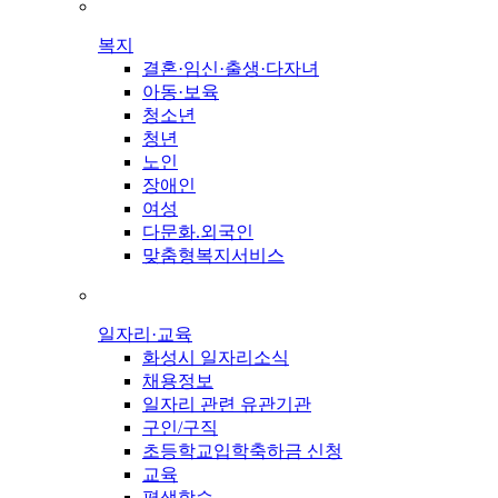
복지
결혼·임신·출생·다자녀
아동·보육
청소년
청년
노인
장애인
여성
다문화.외국인
맞춤형복지서비스
일자리·교육
화성시 일자리소식
채용정보
일자리 관련 유관기관
구인/구직
초등학교입학축하금 신청
교육
평생학습