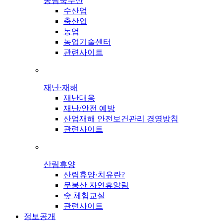
농림축수산
수산업
축산업
농업
농업기술센터
관련사이트
재난·재해
재난대응
재난/안전 예방
산업재해 안전보건관리 경영방침
관련사이트
산림휴양
산림휴양·치유란?
무봉산 자연휴양림
숲 체험교실
관련사이트
정보공개