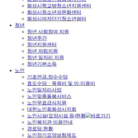
화성시학교밖청소년지원센터
화성시청소년성문화센터
화성시여자단기청소년쉼터
청년
청년 사회참여 지원
청년주간
청년지원센터
청년 자립지원
청년 일자리 지원
청년기본소득
노인
기초연금.장수수당
효도수당ㆍ목욕비 및 이·미용비
노인일자리사업
노인맞춤돌봄서비스
노인무료급식지원
대한노인회화성시지회
노인시설(요양시설 등)현황
노인복지관 이용안내
경로당 현황
노인장기요양보험제도