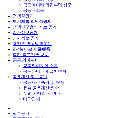
공공데이터 의견수렴 창구
공공저작물
정책실명제
도시계획 책임실명제
정책연구용역 자료 공개
감사정보공개
인사정보 공개
경기도 민생범죄통계
화성e 다모아 플랫폼
출자·출연기관 공시
공공 와이파이
공공와이파이 소개
공공와이파이 설치현황
공유재산 정보공개
공유재산 증감 및 현황
유휴 공유재산 현황
수의대부[임대] 안내
매각안내
정보공개