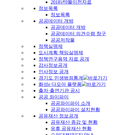
2018년9월이전자료
정보목록
정보목록
공공데이터 개방
공공데이터 개방
공공데이터 의견수렴 창구
공공저작물
정책실명제
도시계획 책임실명제
정책연구용역 자료 공개
감사정보공개
인사정보 공개
경기도 민생범죄통계
화성e 다모아 플랫폼
출자·출연기관 공시
공공 와이파이
공공와이파이 소개
공공와이파이 설치현황
공유재산 정보공개
공유재산 증감 및 현황
유휴 공유재산 현황
수의대부[임대] 안내