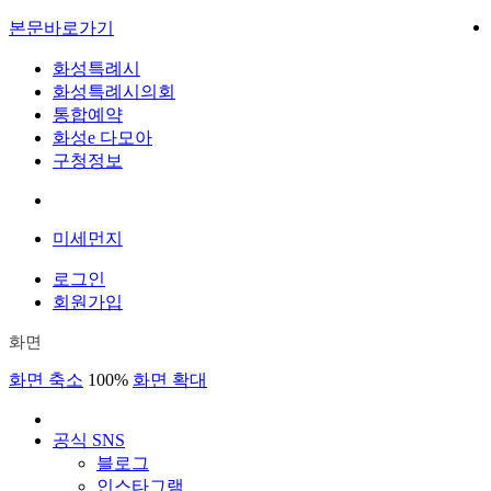
본문바로가기
화성특례시
화성특례시의회
통합예약
화성e 다모아
구청정보
미세먼지
로그인
회원가입
화면
화면 축소
100%
화면 확대
공식 SNS
블로그
인스타그램