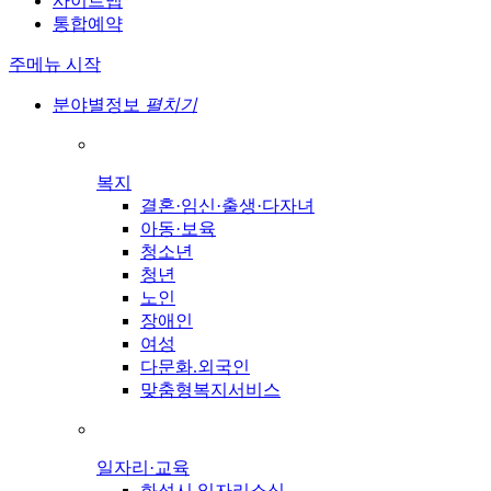
사이트맵
통합예약
주메뉴 시작
분야별정보
펼치기
복지
결혼·임신·출생·다자녀
아동·보육
청소년
청년
노인
장애인
여성
다문화.외국인
맞춤형복지서비스
일자리·교육
화성시 일자리소식