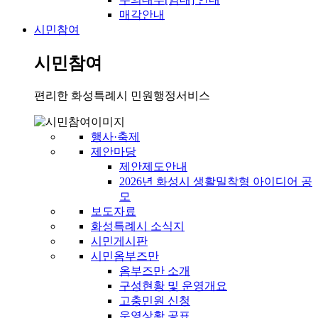
매각안내
시민참여
시민참여
편리한 화성특례시 민원행정서비스
행사·축제
제안마당
제안제도안내
2026년 화성시 생활밀착형 아이디어 공
모
보도자료
화성특례시 소식지
시민게시판
시민옴부즈만
옴부즈만 소개
구성현황 및 운영개요
고충민원 신청
운영상황 공표