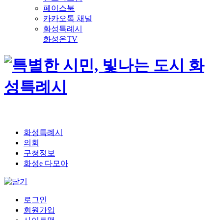
페이스북
카카오톡 채널
화성특례시
화성온TV
화성특례시
의회
구청정보
화성e 다모아
로그인
회원가입