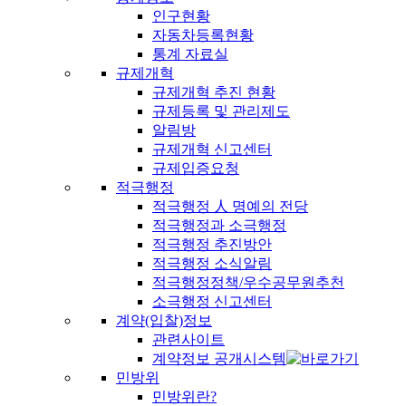
인구현황
자동차등록현황
통계 자료실
규제개혁
규제개혁 추진 현황
규제등록 및 관리제도
알림방
규제개혁 신고센터
규제입증요청
적극행정
적극행정 人 명예의 전당
적극행정과 소극행정
적극행정 추진방안
적극행정 소식알림
적극행정정책/우수공무원추천
소극행정 신고센터
계약(입찰)정보
관련사이트
계약정보 공개시스템
민방위
민방위란?