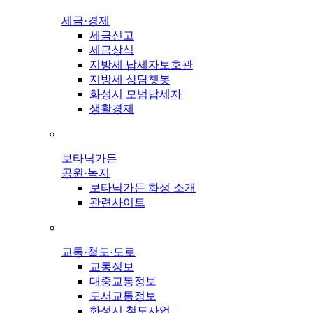
세금·경제
세금신고
세금상식
지방세 납세자보호관
지방세 상담챗봇
화성시 모범납세자
생활경제
보타닉가든
공원·녹지
보타닉가든 화성 소개
관련사이트
교통·철도·도로
교통정보
대중교통정보
도서교통정보
화성시 철도사업