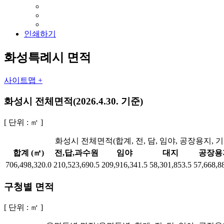
인쇄하기
화성특례시 면적
사이트맵 +
화성시 전체면적(2026.4.30. 기준)
[ 단위 : ㎡ ]
화성시 전체면적(합계, 전, 담, 임야, 공장용지, 기
합계 (㎡)
전,답,과수원
임야
대지
공장용
706,498,320.0
210,523,690.5
209,916,341.5
58,301,853.5
57,668,8
구청별 면적
[ 단위 : ㎡ ]