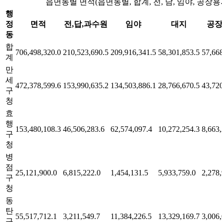
읍면동별 면적(읍면동별, 합계, 전, 담, 임야, 공장용
행
정
면적
전,답,과수원
임야
대지
공
동
합
706,498,320.0
210,523,690.5
209,916,341.5
58,301,853.5
57,66
계
만
세
472,378,599.6
153,990,635.2
134,503,886.1
28,766,670.5
43,72
구
청
효
행
153,480,108.3
46,506,283.6
62,574,097.4
10,272,254.3
8,663
구
청
병
점
25,121,900.0
6,815,222.0
1,454,131.5
5,933,759.0
2,278
구
청
동
탄
55,517,712.1
3,211,549.7
11,384,226.5
13,329,169.7
3,006
구