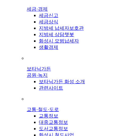
세금·경제
세금신고
세금상식
지방세 납세자보호관
지방세 상담챗봇
화성시 모범납세자
생활경제
보타닉가든
공원·녹지
보타닉가든 화성 소개
관련사이트
교통·철도·도로
교통정보
대중교통정보
도서교통정보
화성시 철도사업