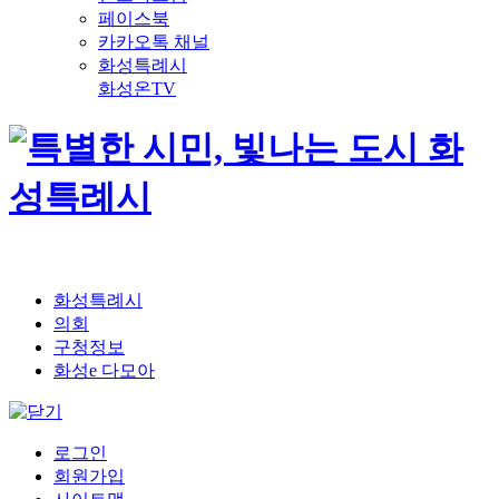
페이스북
카카오톡 채널
화성특례시
화성온TV
화성특례시
의회
구청정보
화성e 다모아
로그인
회원가입