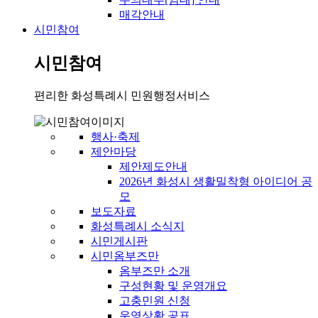
매각안내
시민참여
시민참여
편리한 화성특례시 민원행정서비스
행사·축제
제안마당
제안제도안내
2026년 화성시 생활밀착형 아이디어 공
모
보도자료
화성특례시 소식지
시민게시판
시민옴부즈만
옴부즈만 소개
구성현황 및 운영개요
고충민원 신청
운영상황 공표