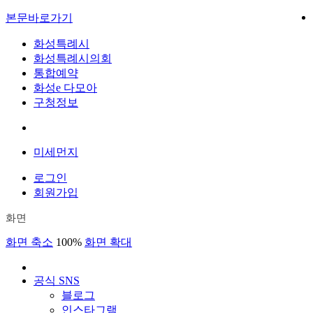
본문바로가기
화성특례시
화성특례시의회
통합예약
화성e 다모아
구청정보
미세먼지
로그인
회원가입
화면
화면 축소
100%
화면 확대
공식 SNS
블로그
인스타그램