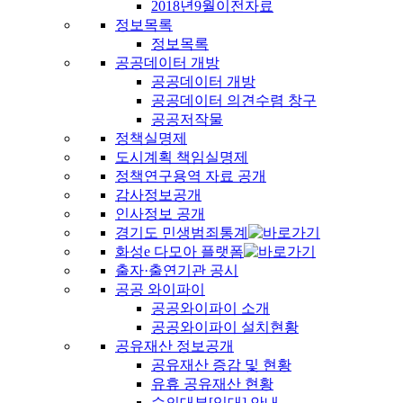
2018년9월이전자료
정보목록
정보목록
공공데이터 개방
공공데이터 개방
공공데이터 의견수렴 창구
공공저작물
정책실명제
도시계획 책임실명제
정책연구용역 자료 공개
감사정보공개
인사정보 공개
경기도 민생범죄통계
화성e 다모아 플랫폼
출자·출연기관 공시
공공 와이파이
공공와이파이 소개
공공와이파이 설치현황
공유재산 정보공개
공유재산 증감 및 현황
유휴 공유재산 현황
수의대부[임대] 안내