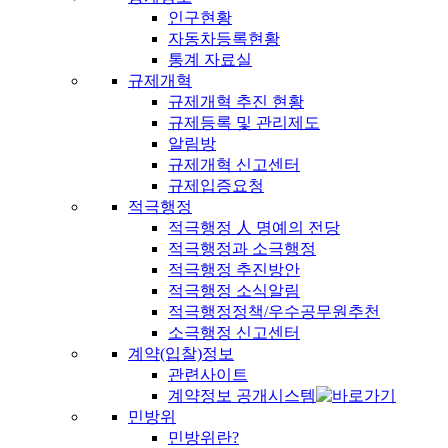
인구현황
자동차등록현황
통계 자료실
규제개혁
규제개혁 추진 현황
규제등록 및 관리제도
알림방
규제개혁 신고센터
규제입증요청
적극행정
적극행정 人 명예의 전당
적극행정과 소극행정
적극행정 추진방안
적극행정 소식알림
적극행정정책/우수공무원추천
소극행정 신고센터
계약(입찰)정보
관련사이트
계약정보 공개시스템
민방위
민방위란?