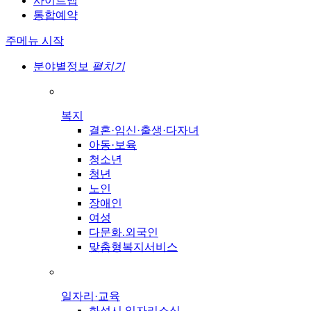
사이트맵
통합예약
주메뉴 시작
분야별정보
펼치기
복지
결혼·임신·출생·다자녀
아동·보육
청소년
청년
노인
장애인
여성
다문화.외국인
맞춤형복지서비스
일자리·교육
화성시 일자리소식