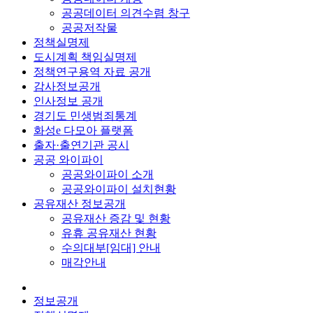
공공데이터 의견수렴 창구
공공저작물
정책실명제
도시계획 책임실명제
정책연구용역 자료 공개
감사정보공개
인사정보 공개
경기도 민생범죄통계
화성e 다모아 플랫폼
출자·출연기관 공시
공공 와이파이
공공와이파이 소개
공공와이파이 설치현황
공유재산 정보공개
공유재산 증감 및 현황
유휴 공유재산 현황
수의대부[임대] 안내
매각안내
정보공개