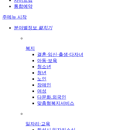
사이트맵
통합예약
주메뉴 시작
분야별정보
펼치기
복지
결혼·임신·출생·다자녀
아동·보육
청소년
청년
노인
장애인
여성
다문화.외국인
맞춤형복지서비스
일자리·교육
화성시 일자리소식