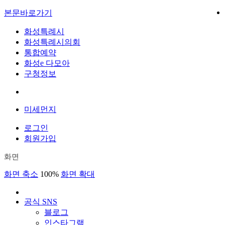
본문바로가기
화성특례시
화성특례시의회
통합예약
화성e 다모아
구청정보
미세먼지
로그인
회원가입
화면
화면 축소
100%
화면 확대
공식 SNS
블로그
인스타그램