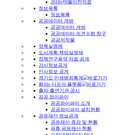
2018년9월이전자료
정보목록
정보목록
공공데이터 개방
공공데이터 개방
공공데이터 의견수렴 창구
공공저작물
정책실명제
도시계획 책임실명제
정책연구용역 자료 공개
감사정보공개
인사정보 공개
경기도 민생범죄통계
화성e 다모아 플랫폼
출자·출연기관 공시
공공 와이파이
공공와이파이 소개
공공와이파이 설치현황
공유재산 정보공개
공유재산 증감 및 현황
유휴 공유재산 현황
수의대부[임대] 안내