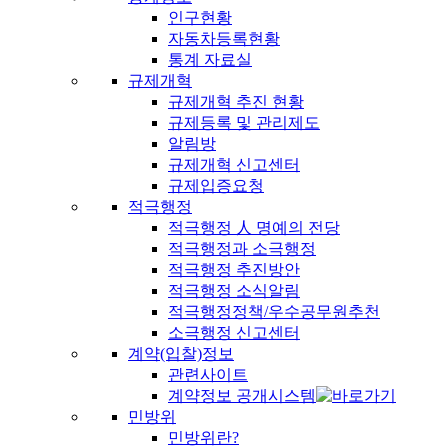
인구현황
자동차등록현황
통계 자료실
규제개혁
규제개혁 추진 현황
규제등록 및 관리제도
알림방
규제개혁 신고센터
규제입증요청
적극행정
적극행정 人 명예의 전당
적극행정과 소극행정
적극행정 추진방안
적극행정 소식알림
적극행정정책/우수공무원추천
소극행정 신고센터
계약(입찰)정보
관련사이트
계약정보 공개시스템
민방위
민방위란?