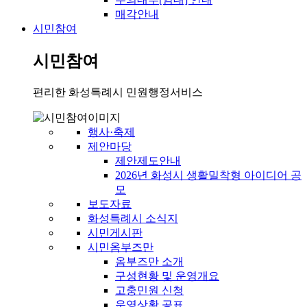
매각안내
시민참여
시민참여
편리한 화성특례시 민원행정서비스
행사·축제
제안마당
제안제도안내
2026년 화성시 생활밀착형 아이디어 공
모
보도자료
화성특례시 소식지
시민게시판
시민옴부즈만
옴부즈만 소개
구성현황 및 운영개요
고충민원 신청
운영상황 공표