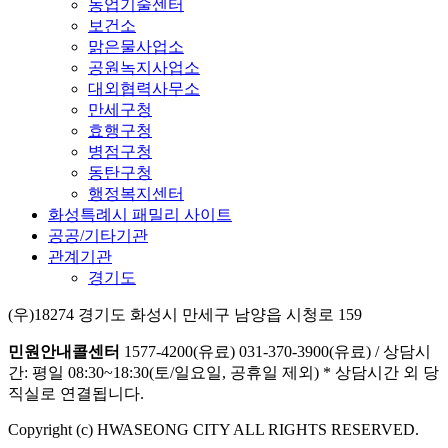
농업기술센터
보건소
맑은물사업소
공원녹지사업소
대외협력사무소
만세구청
효행구청
병점구청
동탄구청
행정복지센터
화성특례시 패밀리 사이트
공공/기타기관
관계기관
경기도
(우)18274 경기도 화성시 만세구 남양읍 시청로 159
민원안내콜센터
1577-4200(유료)
031-370-3900(유료)
/
상담시
간: 평일 08:30~18:30(토/일요일, 공휴일 제외)
* 상담시간 외 당
직실로 연결됩니다.
Copyright (c) HWASEONG CITY ALL RIGHTS RESERVED.