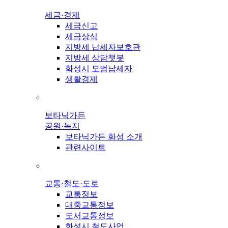
세금·경제
세금신고
세금상식
지방세 납세자보호관
지방세 상담챗봇
화성시 모범납세자
생활경제
보타닉가든
공원·녹지
보타닉가든 화성 소개
관련사이트
교통·철도·도로
교통정보
대중교통정보
도서교통정보
화성시 철도사업