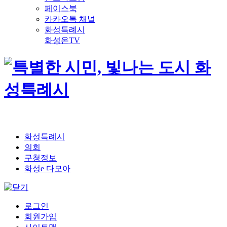
페이스북
카카오톡 채널
화성특례시
화성온TV
화성특례시
의회
구청정보
화성e 다모아
로그인
회원가입