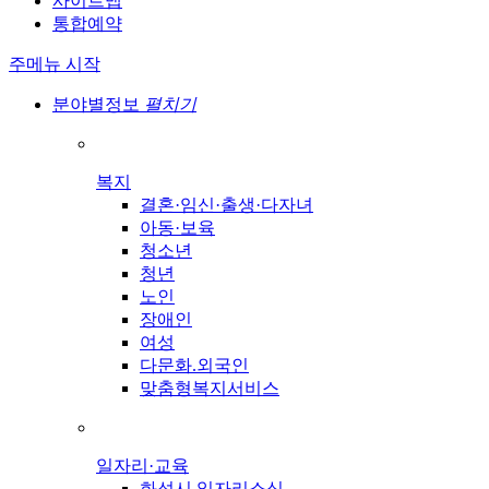
사이트맵
통합예약
주메뉴 시작
분야별정보
펼치기
복지
결혼·임신·출생·다자녀
아동·보육
청소년
청년
노인
장애인
여성
다문화.외국인
맞춤형복지서비스
일자리·교육
화성시 일자리소식