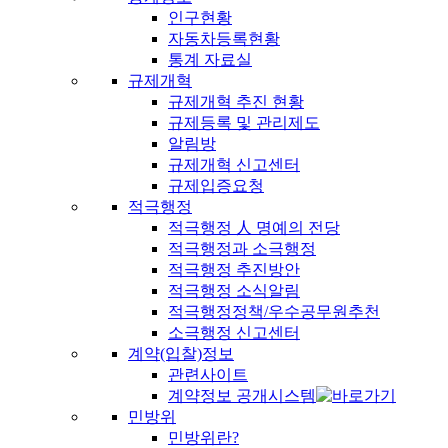
인구현황
자동차등록현황
통계 자료실
규제개혁
규제개혁 추진 현황
규제등록 및 관리제도
알림방
규제개혁 신고센터
규제입증요청
적극행정
적극행정 人 명예의 전당
적극행정과 소극행정
적극행정 추진방안
적극행정 소식알림
적극행정정책/우수공무원추천
소극행정 신고센터
계약(입찰)정보
관련사이트
계약정보 공개시스템
민방위
민방위란?