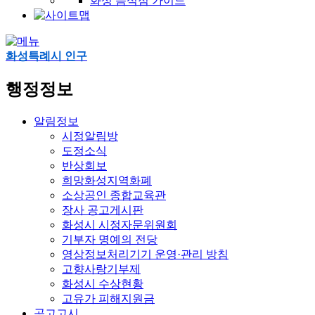
화성 음식점 가이드
화성특례시 인구
행정정보
알림정보
시정알림방
도정소식
반상회보
희망화성지역화폐
소상공인 종합교육관
장사 공고게시판
화성시 시정자문위원회
기부자 명예의 전당
영상정보처리기기 운영·관리 방침
고향사랑기부제
화성시 수상현황
고유가 피해지원금
공고고시