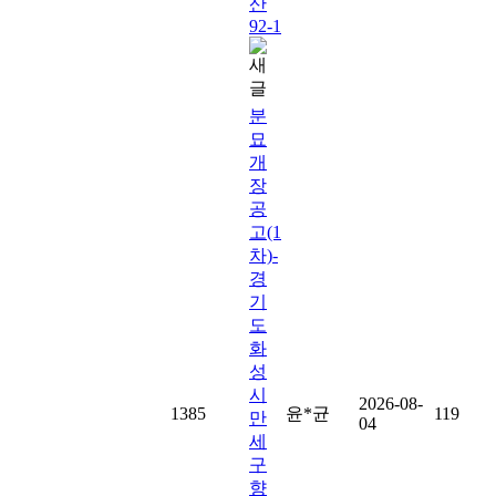
산
92-1
분
묘
개
장
공
고(1
차)-
경
기
도
화
성
시
2026-08-
1385
윤*균
119
만
04
세
구
향