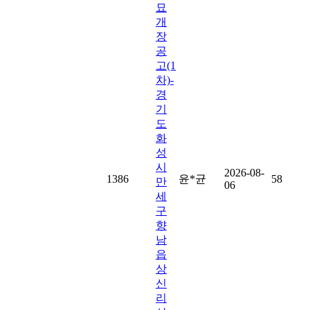
묘
개
장
공
고(1
차)-
경
기
도
화
성
시
2026-08-
1386
윤*균
58
만
06
세
구
향
남
읍
상
신
리