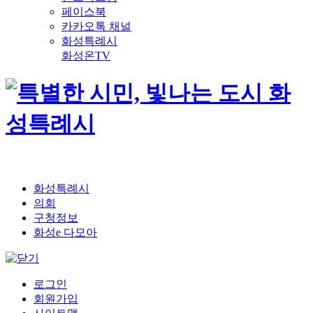
페이스북
카카오톡 채널
화성특례시
화성온TV
화성특례시
의회
구청정보
화성e 다모아
로그인
회원가입