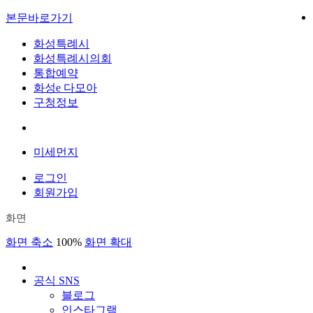
본문바로가기
화성특례시
화성특례시의회
통합예약
화성e 다모아
구청정보
미세먼지
로그인
회원가입
화면
화면 축소
100%
화면 확대
공식 SNS
블로그
인스타그램