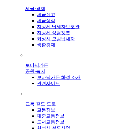
세금·경제
세금신고
세금상식
지방세 납세자보호관
지방세 상담챗봇
화성시 모범납세자
생활경제
보타닉가든
공원·녹지
보타닉가든 화성 소개
관련사이트
교통·철도·도로
교통정보
대중교통정보
도서교통정보
화성시 철도사업