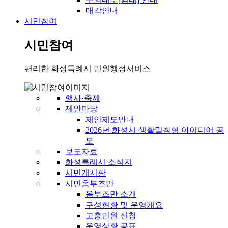
매각안내
시민참여
시민참여
편리한 화성특례시 민원행정서비스
행사·축제
제안마당
제안제도안내
2026년 화성시 생활밀착형 아이디어 공
모
보도자료
화성특례시 소식지
시민게시판
시민옴부즈만
옴부즈만 소개
구성현황 및 운영개요
고충민원 신청
운영상황 공표