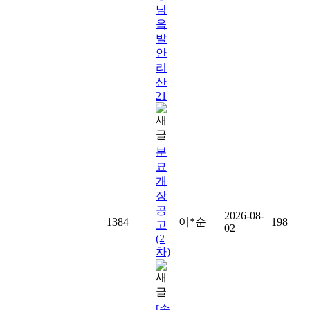
남
읍
발
안
리
산
21
분
묘
개
장
공
2026-08-
1384
이*순
198
고
02
(2
차)
[송