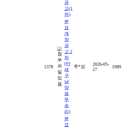
공
고(1
차)
분
묘
개
장
공
고 2
차
(만
2026-05-
주*성
1378
1989
27
세
구
남
양
읍
무
송
리)
분
묘