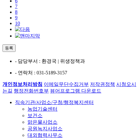
6
7
8
9
10
등록
- 담당부서
: 환경국 | 위생정책과
- 연락처
: 031-5189-3157
개인정보처리방침
이메일무단수집거부
저작권정책
시청오시
는길
행정전화번호부
뷰어프로그램 다운로드
직속기관/사업소/구청/행정복지센터
농업기술센터
보건소
맑은물사업소
공원녹지사업소
대외협력사무소