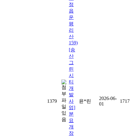
정
읍
운
평
리
산
159)
[송
산
그
린
시
티
개
발
2026-06-
1379
사
윤*린
1717
01
업]
분
묘
개
장