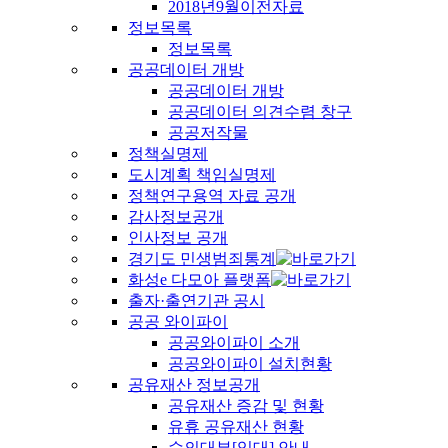
2018년9월이전자료
정보목록
정보목록
공공데이터 개방
공공데이터 개방
공공데이터 의견수렴 창구
공공저작물
정책실명제
도시계획 책임실명제
정책연구용역 자료 공개
감사정보공개
인사정보 공개
경기도 민생범죄통계
화성e 다모아 플랫폼
출자·출연기관 공시
공공 와이파이
공공와이파이 소개
공공와이파이 설치현황
공유재산 정보공개
공유재산 증감 및 현황
유휴 공유재산 현황
수의대부[임대] 안내