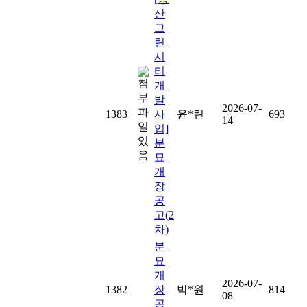
산
그
린
시
티
개
발
2026-07-
1383
사
윤*린
693
14
업]
분
묘
개
장
공
고(2
차)
분
묘
개
2026-07-
1382
장
박*원
814
08
공