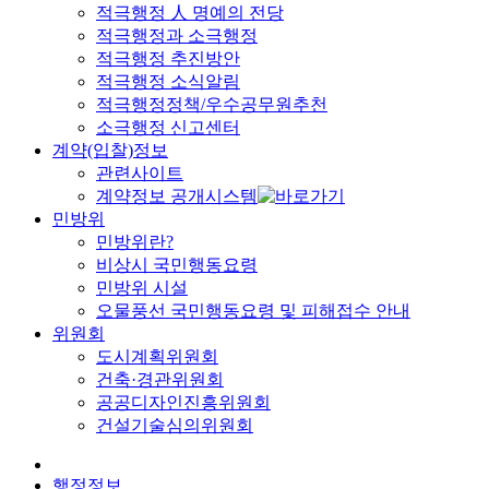
적극행정 人 명예의 전당
적극행정과 소극행정
적극행정 추진방안
적극행정 소식알림
적극행정정책/우수공무원추천
소극행정 신고센터
계약(입찰)정보
관련사이트
계약정보 공개시스템
민방위
민방위란?
비상시 국민행동요령
민방위 시설
오물풍선 국민행동요령 및 피해접수 안내
위원회
도시계획위원회
건축·경관위원회
공공디자인진흥위원회
건설기술심의위원회
행정정보