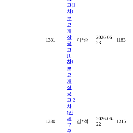
고(1
차)
분
묘
개
장
2026-06-
1381
이*순
1183
23
공
고
(1
차)
분
묘
개
장
공
고 2
차
(만
세
2026-06-
1380
김*석
1215
22
구
우