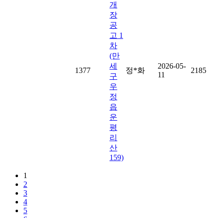
개
장
공
고 1
차
(만
세
2026-05-
1377
정*화
2185
11
구
우
정
읍
운
평
리
산
159)
1
2
3
4
5