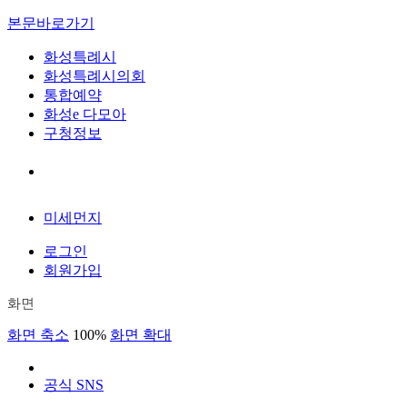
본문바로가기
화성특례시
화성특례시의회
통합예약
화성e 다모아
구청정보
미세먼지
로그인
회원가입
화면
화면 축소
100%
화면 확대
공식 SNS