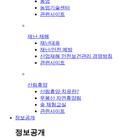
농업
농업기술센터
관련사이트
재난·재해
재난대응
재난/안전 예방
산업재해 안전보건관리 경영방침
관련사이트
산림휴양
산림휴양·치유란?
무봉산 자연휴양림
숲 체험교실
관련사이트
정보공개
정보공개