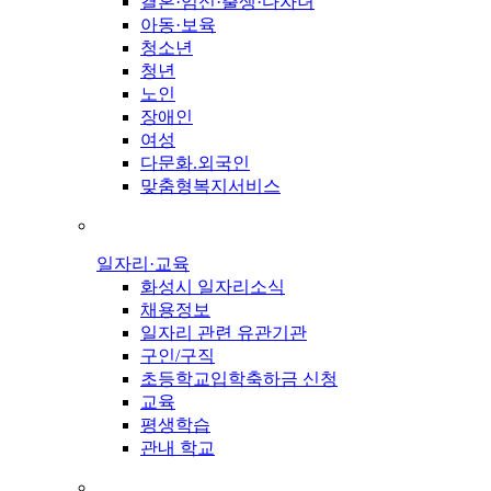
결혼·임신·출생·다자녀
아동·보육
청소년
청년
노인
장애인
여성
다문화.외국인
맞춤형복지서비스
일자리·교육
화성시 일자리소식
채용정보
일자리 관련 유관기관
구인/구직
초등학교입학축하금 신청
교육
평생학습
관내 학교