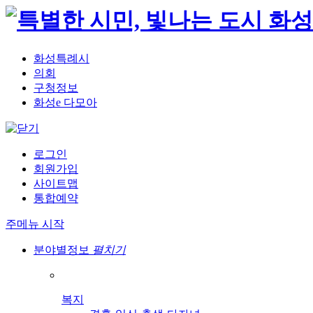
화성특례시
의회
구청정보
화성e 다모아
로그인
회원가입
사이트맵
통합예약
주메뉴 시작
분야별정보
펼치기
복지