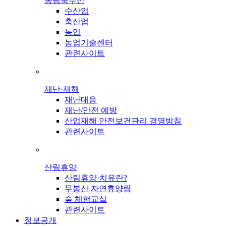
농림축수산
수산업
축산업
농업
농업기술센터
관련사이트
재난·재해
재난대응
재난/안전 예방
산업재해 안전보건관리 경영방침
관련사이트
산림휴양
산림휴양·치유란?
무봉산 자연휴양림
숲 체험교실
관련사이트
정보공개