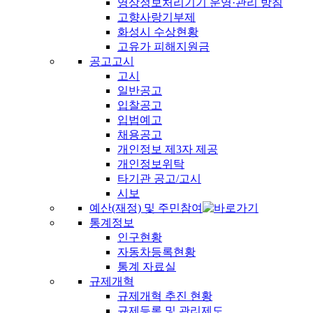
영상정보처리기기 운영·관리 방침
고향사랑기부제
화성시 수상현황
고유가 피해지원금
공고고시
고시
일반공고
입찰공고
입법예고
채용공고
개인정보 제3자 제공
개인정보위탁
타기관 공고/고시
시보
예산(재정) 및 주민참여
통계정보
인구현황
자동차등록현황
통계 자료실
규제개혁
규제개혁 추진 현황
규제등록 및 관리제도