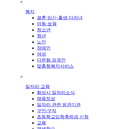
복지
결혼·임신·출생·다자녀
아동·보육
청소년
청년
노인
장애인
여성
다문화.외국인
맞춤형복지서비스
일자리·교육
화성시 일자리소식
채용정보
일자리 관련 유관기관
구인/구직
초등학교입학축하금 신청
교육
평생학습