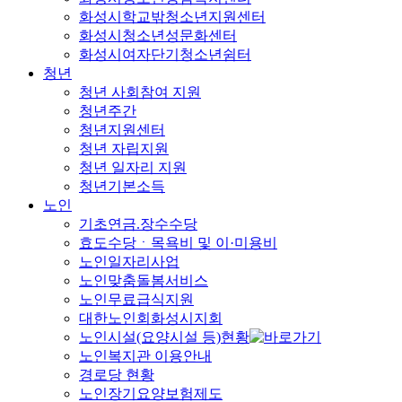
화성시학교밖청소년지원센터
화성시청소년성문화센터
화성시여자단기청소년쉼터
청년
청년 사회참여 지원
청년주간
청년지원센터
청년 자립지원
청년 일자리 지원
청년기본소득
노인
기초연금.장수수당
효도수당ㆍ목욕비 및 이·미용비
노인일자리사업
노인맞춤돌봄서비스
노인무료급식지원
대한노인회화성시지회
노인시설(요양시설 등)현황
노인복지관 이용안내
경로당 현황
노인장기요양보험제도