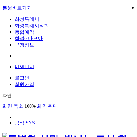
본문바로가기
화성특례시
화성특례시의회
통합예약
화성e 다모아
구청정보
미세먼지
로그인
회원가입
화면
화면 축소
100%
화면 확대
공식 SNS