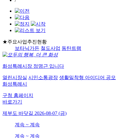
/
★주요사업추진현황
보타닉가든
철도사업
동탄트램
화성특례시장
정명근
입니다
열린시장실
시민소통광장
생활밀착형 아이디어 공모
화성특례시
구청 홈페이지
바로가기
제부도 바닷길
2026-08-07 (금)
계속
~
계속
계속
~
계속