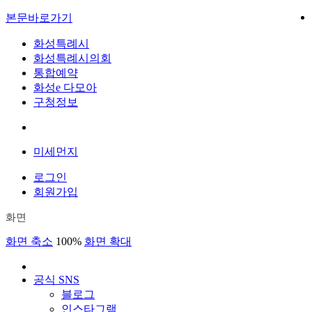
본문바로가기
화성특례시
화성특례시의회
통합예약
화성e 다모아
구청정보
미세먼지
로그인
회원가입
화면
화면 축소
100%
화면 확대
공식 SNS
블로그
인스타그램