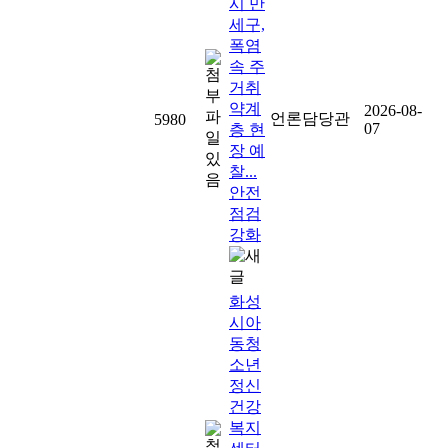
시 만
세구,
폭염
속 주
거취
약계
2026-08-
언론담당관
5980
07
층 현
장 예
찰...
안전
점검
강화
화성
시아
동청
소년
정신
건강
복지