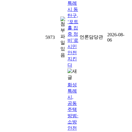
특례
시 동
탄구,
‘포트
홀 집
중 정
2026-08-
언론담당관
5973
06
비’로
시민
안전
지킨
다
화성
특례
시,
공동
주택
방범·
소방
안전