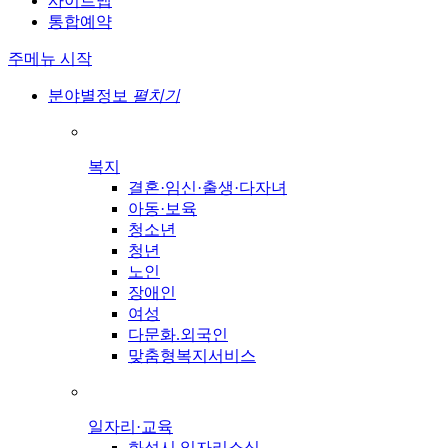
사이트맵
통합예약
주메뉴 시작
분야별정보
펼치기
복지
결혼·임신·출생·다자녀
아동·보육
청소년
청년
노인
장애인
여성
다문화.외국인
맞춤형복지서비스
일자리·교육
화성시 일자리소식