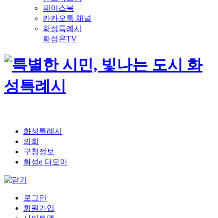
페이스북
카카오톡 채널
화성특례시
화성온TV
화성특례시
의회
구청정보
화성e 다모아
로그인
회원가입