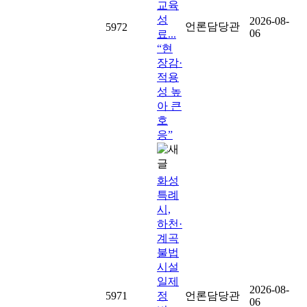
교육
성
2026-08-
언론담당관
5972
06
료...
“현
장감·
적용
성 높
아 큰
호
응”
화성
특례
시,
하천·
계곡
불법
시설
일제
2026-08-
5971
정
언론담당관
06