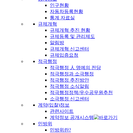
인구현황
자동차등록현황
통계 자료실
규제개혁
규제개혁 추진 현황
규제등록 및 관리제도
알림방
규제개혁 신고센터
규제입증요청
적극행정
적극행정 人 명예의 전당
적극행정과 소극행정
적극행정 추진방안
적극행정 소식알림
적극행정정책/우수공무원추천
소극행정 신고센터
계약(입찰)정보
관련사이트
계약정보 공개시스템
민방위
민방위란?