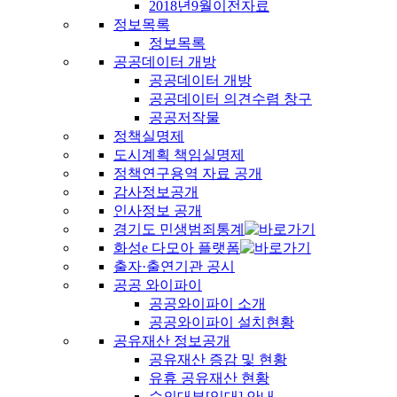
2018년9월이전자료
정보목록
정보목록
공공데이터 개방
공공데이터 개방
공공데이터 의견수렴 창구
공공저작물
정책실명제
도시계획 책임실명제
정책연구용역 자료 공개
감사정보공개
인사정보 공개
경기도 민생범죄통계
화성e 다모아 플랫폼
출자·출연기관 공시
공공 와이파이
공공와이파이 소개
공공와이파이 설치현황
공유재산 정보공개
공유재산 증감 및 현황
유휴 공유재산 현황
수의대부[임대] 안내