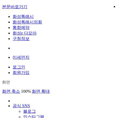
본문바로가기
화성특례시
화성특례시의회
통합예약
화성e 다모아
구청정보
미세먼지
로그인
회원가입
화면
화면 축소
100%
화면 확대
공식 SNS
블로그
인스타그램