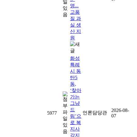
영...
고품
질 과
실 생
산 지
원
화성
특례
시 동
탄5
동,
‘찾아
가는
그냥
드
2026-08-
언론담당관
5977
07
림’으
로 복
지사
각지