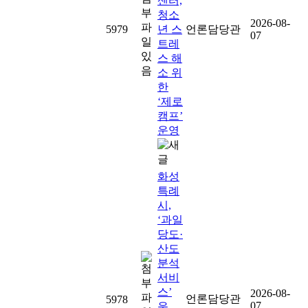
센터,
청소
2026-08-
5979
년 스
언론담당관
07
트레
스 해
소 위
한
‘제로
캠프’
운영
화성
특례
시,
‘과일
당도·
산도
분석
서비
스’
2026-08-
언론담당관
5978
07
운