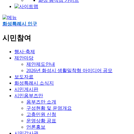
화성 음식점 가이드
화성특례시 인구
시민참여
행사·축제
제안마당
제안제도안내
2026년 화성시 생활밀착형 아이디어 공모
보도자료
화성특례시 소식지
시민게시판
시민옴부즈만
옴부즈만 소개
구성현황 및 운영개요
고충민원 신청
운영상황 공표
언론홍보
시민감사관