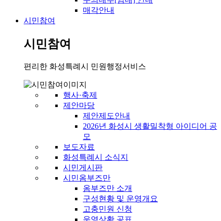
매각안내
시민참여
시민참여
편리한 화성특례시 민원행정서비스
행사·축제
제안마당
제안제도안내
2026년 화성시 생활밀착형 아이디어 공
모
보도자료
화성특례시 소식지
시민게시판
시민옴부즈만
옴부즈만 소개
구성현황 및 운영개요
고충민원 신청
운영상황 공표