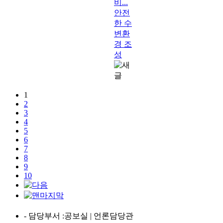
비...
안전
한 수
변환
경 조
성
1
2
3
4
5
6
7
8
9
10
- 담당부서
:공보실 | 언론담당관