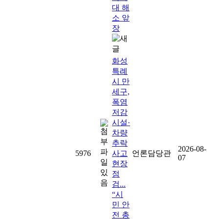
대 해
소 앞
장
화성
특례
시 만
세구,
폭염
저감
시설·
차량
추락
2026-08-
5976
사고
언론담당관
07
현장
점
검...
“시
민 안
전 총