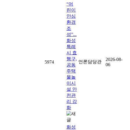
“어
린이
안심
환경
조
성”...
화성
특례
시 효
행구,
2026-08-
언론담당관
5974
06
공동
주택
물놀
이시
설 안
전관
리 강
화
화성