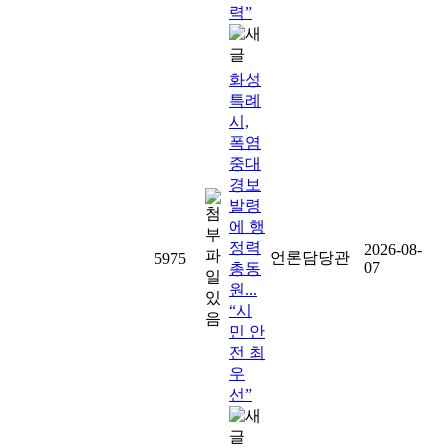
력”
화성
특례
시,
폭염
중대
경보
발령
에 행
정력
2026-08-
언론담당관
5975
07
총동
원...
“시
민 안
전 최
우
선”