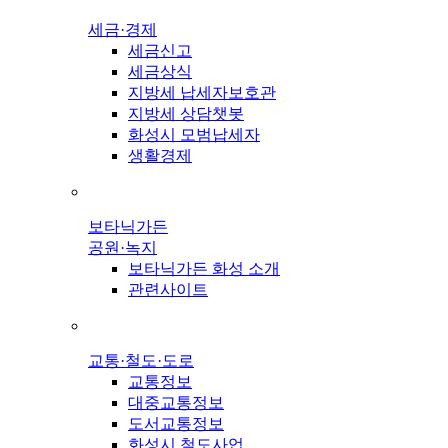
세금·경제
세금신고
세금상식
지방세 납세자보호관
지방세 상담챗봇
화성시 모범납세자
생활경제
보타닉가든
공원·녹지
보타닉가든 화성 소개
관련사이트
교통·철도·도로
교통정보
대중교통정보
도서교통정보
화성시 철도사업