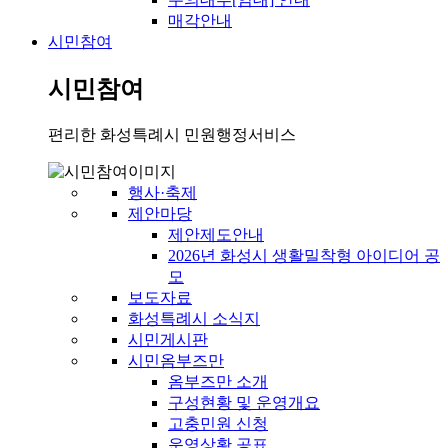
매각안내
시민참여
시민참여
편리한 화성특례시 민원행정서비스
행사·축제
제안마당
제안제도안내
2026년 화성시 생활밀착형 아이디어 공
모
보도자료
화성특례시 소식지
시민게시판
시민옴부즈만
옴부즈만 소개
구성현황 및 운영개요
고충민원 신청
운영상황 공표