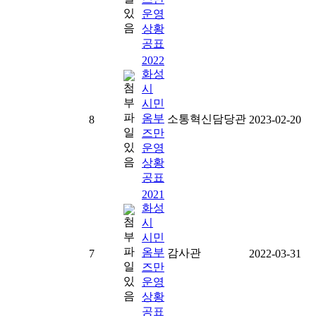
운영
상황
공표
2022
화성
시
시민
옴부
소통혁신담당관
8
2023-02-20
즈만
운영
상황
공표
2021
화성
시
시민
옴부
감사관
7
2022-03-31
즈만
운영
상황
공표