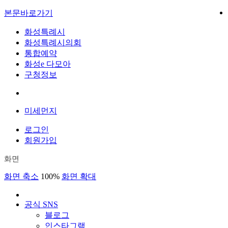
본문바로가기
화성특례시
화성특례시의회
통합예약
화성e 다모아
구청정보
미세먼지
로그인
회원가입
화면
화면 축소
100%
화면 확대
공식 SNS
블로그
인스타그램