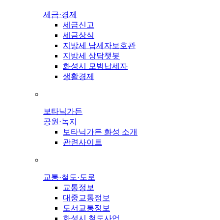
세금·경제
세금신고
세금상식
지방세 납세자보호관
지방세 상담챗봇
화성시 모범납세자
생활경제
보타닉가든
공원·녹지
보타닉가든 화성 소개
관련사이트
교통·철도·도로
교통정보
대중교통정보
도서교통정보
화성시 철도사업