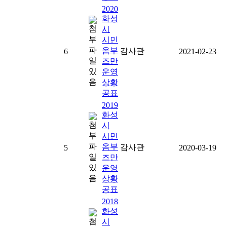
2020
화성
시
시민
옴부
감사관
6
2021-02-23
즈만
운영
상황
공표
2019
화성
시
시민
옴부
감사관
5
2020-03-19
즈만
운영
상황
공표
2018
화성
시