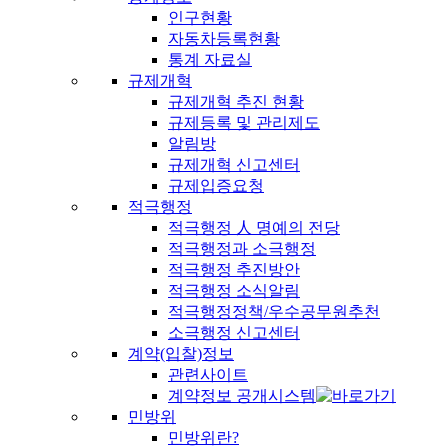
인구현황
자동차등록현황
통계 자료실
규제개혁
규제개혁 추진 현황
규제등록 및 관리제도
알림방
규제개혁 신고센터
규제입증요청
적극행정
적극행정 人 명예의 전당
적극행정과 소극행정
적극행정 추진방안
적극행정 소식알림
적극행정정책/우수공무원추천
소극행정 신고센터
계약(입찰)정보
관련사이트
계약정보 공개시스템
민방위
민방위란?