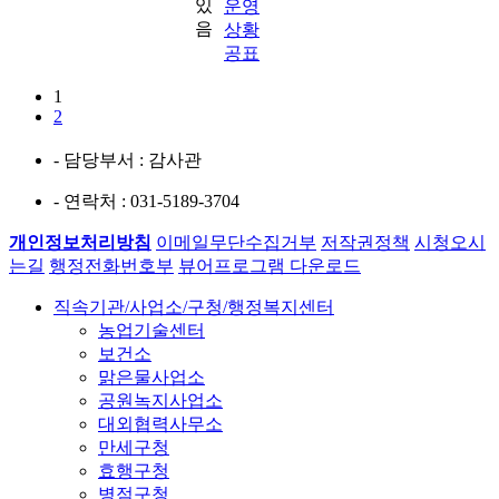
운영
상황
공표
1
2
- 담당부서
: 감사관
- 연락처
: 031-5189-3704
개인정보처리방침
이메일무단수집거부
저작권정책
시청오시
는길
행정전화번호부
뷰어프로그램 다운로드
직속기관/사업소/구청/행정복지센터
농업기술센터
보건소
맑은물사업소
공원녹지사업소
대외협력사무소
만세구청
효행구청
병점구청