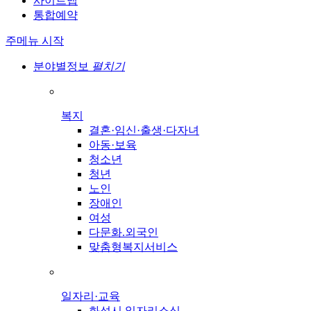
사이트맵
통합예약
주메뉴 시작
분야별정보
펼치기
복지
결혼·임신·출생·다자녀
아동·보육
청소년
청년
노인
장애인
여성
다문화.외국인
맞춤형복지서비스
일자리·교육
화성시 일자리소식