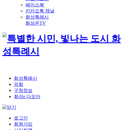
페이스북
카카오톡 채널
화성특례시
화성온TV
화성특례시
의회
구청정보
화성e 다모아
로그인
회원가입