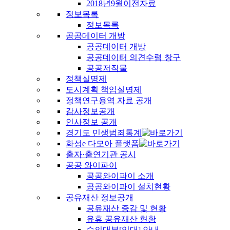
2018년9월이전자료
정보목록
정보목록
공공데이터 개방
공공데이터 개방
공공데이터 의견수렴 창구
공공저작물
정책실명제
도시계획 책임실명제
정책연구용역 자료 공개
감사정보공개
인사정보 공개
경기도 민생범죄통계
화성e 다모아 플랫폼
출자·출연기관 공시
공공 와이파이
공공와이파이 소개
공공와이파이 설치현황
공유재산 정보공개
공유재산 증감 및 현황
유휴 공유재산 현황
수의대부[임대] 안내