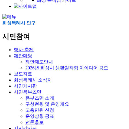
화성 음식점 가이드
화성특례시 인구
시민참여
행사·축제
제안마당
제안제도안내
2026년 화성시 생활밀착형 아이디어 공모
보도자료
화성특례시 소식지
시민게시판
시민옴부즈만
옴부즈만 소개
구성현황 및 운영개요
고충민원 신청
운영상황 공표
언론홍보
시민감사관