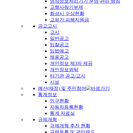
영상정보처리기기 운영·관리 방침
고향사랑기부제
화성시 수상현황
고유가 피해지원금
공고고시
고시
일반공고
입찰공고
입법예고
채용공고
개인정보 제3자 제공
개인정보위탁
타기관 공고/고시
시보
예산(재정) 및 주민참여
통계정보
인구현황
자동차등록현황
통계 자료실
규제개혁
규제개혁 추진 현황
규제등록 및 관리제도