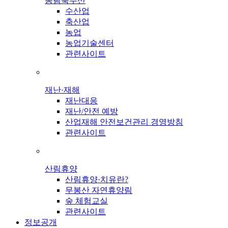
농림축수산
수산업
축산업
농업
농업기술센터
관련사이트
재난·재해
재난대응
재난/안전 예방
산업재해 안전보건관리 경영방침
관련사이트
산림휴양
산림휴양·치유란?
무봉산 자연휴양림
숲 체험교실
관련사이트
정보공개