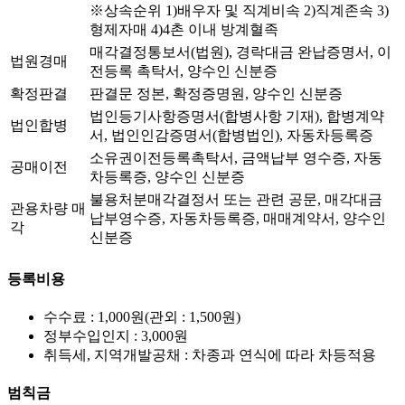
※상속순위 1)배우자 및 직계비속 2)직계존속 3)
형제자매 4)4촌 이내 방계혈족
매각결정통보서(법원), 경락대금 완납증명서, 이
법원경매
전등록 촉탁서, 양수인 신분증
확정판결
판결문 정본, 확정증명원, 양수인 신분증
법인등기사항증명서(합병사항 기재), 합병계약
법인합병
서, 법인인감증명서(합병법인), 자동차등록증
소유권이전등록촉탁서, 금액납부 영수증, 자동
공매이전
차등록증, 양수인 신분증
불용처분매각결정서 또는 관련 공문, 매각대금
관용차량 매
납부영수증, 자동차등록증, 매매계약서, 양수인
각
신분증
등록비용
수수료 : 1,000원(관외 : 1,500원)
정부수입인지 : 3,000원
취득세, 지역개발공채 : 차종과 연식에 따라 차등적용
범칙금