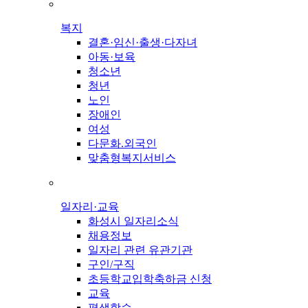
복지
결혼·임신·출생·다자녀
아동·보육
청소년
청년
노인
장애인
여성
다문화.외국인
맞춤형복지서비스
일자리·교육
화성시 일자리소식
채용정보
일자리 관련 유관기관
구인/구직
초등학교입학축하금 신청
교육
평생학습