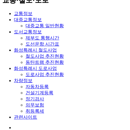
교통·철도·도로
교통정보
대중교통정보
대중교통 일반현황
도서교통정보
제부도 통행시간
도선운항 시간표
화성특례시 철도사업
철도사업 추진현황
동탄트램 추진현황
화성특례시 도로사업
도로사업 추진현황
차량정보
자동차등록
건설기계등록
정기검사
의무보험
취등록세
관련사이트