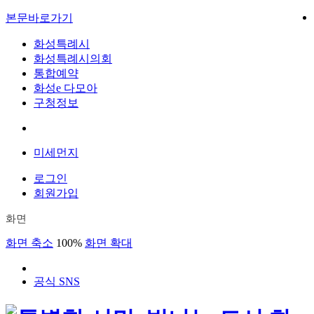
본문바로가기
화성특례시
화성특례시의회
통합예약
화성e 다모아
구청정보
미세먼지
로그인
회원가입
화면
화면 축소
100%
화면 확대
공식 SNS