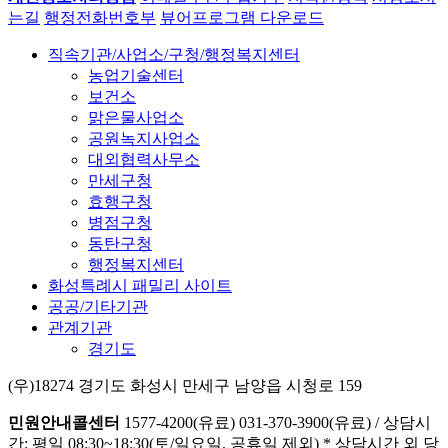
는길
행정전화번호부
뷰어프로그램 다운로드
직속기관/사업소/구청/행정복지센터
농업기술센터
보건소
맑은물사업소
공원녹지사업소
대외협력사무소
만세구청
효행구청
병점구청
동탄구청
행정복지센터
화성특례시 패밀리 사이트
공공/기타기관
관계기관
경기도
(우)18274 경기도 화성시 만세구 남양읍 시청로 159
민원안내콜센터
1577-4200(유료)
031-370-3900(유료)
/
상담시
간: 평일 08:30~18:30(토/일요일, 공휴일 제외)
* 상담시간 외 당