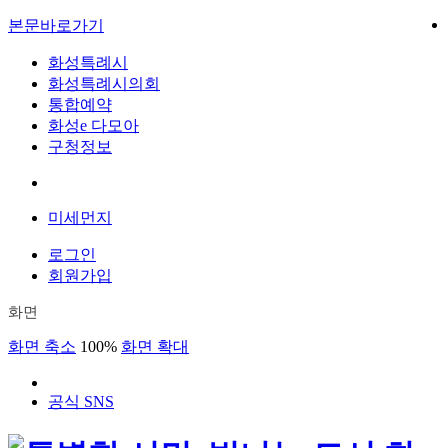
본문바로가기
화성특례시
화성특례시의회
통합예약
화성e 다모아
구청정보
미세먼지
로그인
회원가입
화면
화면 축소
100%
화면 확대
공식 SNS