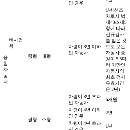
인 경우
1년(신조
차로서 법
제43조제5
항에 따라
신규검사
비사업
를 받은 것
용
차령이 8년 이하
으로 보는
인 자동차
자동차 중
중형ㆍ대형
승
길이 5.5미
합
터 미만인
자
자동차의
동
최초 검사
차
유효기간
은 2년)
차령이 8년 초과
6개월
인 자동차
차령이 4년 이하
2년
인 경우
경형ㆍ소형
차령이 4년 초과
1년
인 경우