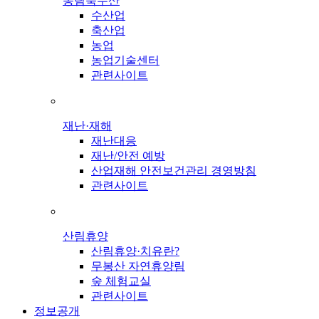
농림축수산
수산업
축산업
농업
농업기술센터
관련사이트
재난·재해
재난대응
재난/안전 예방
산업재해 안전보건관리 경영방침
관련사이트
산림휴양
산림휴양·치유란?
무봉산 자연휴양림
숲 체험교실
관련사이트
정보공개