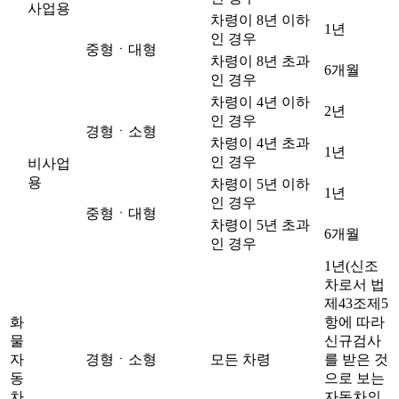
사업용
차령이 8년 이하
1년
인 경우
중형ㆍ대형
차령이 8년 초과
6개월
인 경우
차령이 4년 이하
2년
인 경우
경형ㆍ소형
차령이 4년 초과
1년
인 경우
비사업
용
차령이 5년 이하
1년
인 경우
중형ㆍ대형
차령이 5년 초과
6개월
인 경우
1년(신조
차로서 법
제43조제5
화
항에 따라
물
신규검사
자
경형ㆍ소형
모든 차령
를 받은 것
동
으로 보는
차
자동차의