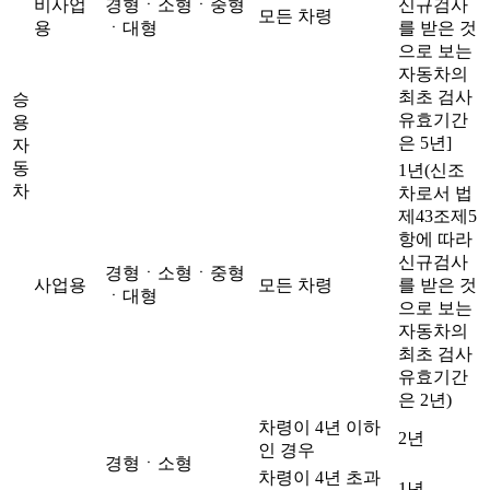
비사업
경형ㆍ소형ㆍ중형
신규검사
모든 차령
용
ㆍ대형
를 받은 것
으로 보는
자동차의
최초 검사
승
유효기간
용
은 5년]
자
동
1년(신조
차
차로서 법
제43조제5
항에 따라
신규검사
경형ㆍ소형ㆍ중형
사업용
모든 차령
를 받은 것
ㆍ대형
으로 보는
자동차의
최초 검사
유효기간
은 2년)
차령이 4년 이하
2년
인 경우
경형ㆍ소형
차령이 4년 초과
1년