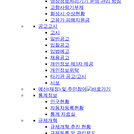
영상정보처리기기 운영·관리 방침
고향사랑기부제
화성시 수상현황
고유가 피해지원금
공고고시
고시
일반공고
입찰공고
입법예고
채용공고
개인정보 제3자 제공
개인정보위탁
타기관 공고/고시
시보
예산(재정) 및 주민참여
통계정보
인구현황
자동차등록현황
통계 자료실
규제개혁
규제개혁 추진 현황
규제등록 및 관리제도