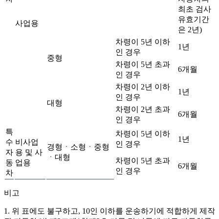
최초 검사
유효기간
사업용
은 2년)
차령이 5년 이하
1년
인 경우
중형
차령이 5년 초과
6개월
인 경우
차령이 2년 이하
1년
인 경우
대형
차령이 2년 초과
6개월
인 경우
특
차령이 5년 이하
1년
수
비사업
인 경우
경형ㆍ소형ㆍ중형
자
용 및 사
ㆍ대형
차령이 5년 초과
동
업용
6개월
인 경우
차
비고
1. 위 표에도 불구하고, 10인 이하를 운송하기에 적합하게 제작