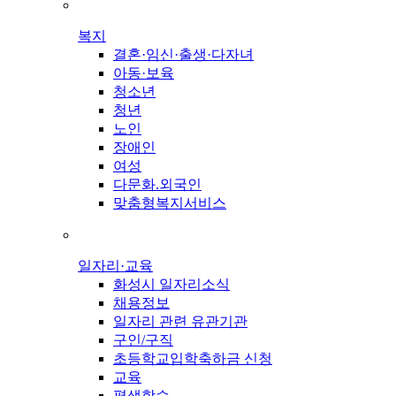
복지
결혼·임신·출생·다자녀
아동·보육
청소년
청년
노인
장애인
여성
다문화.외국인
맞춤형복지서비스
일자리·교육
화성시 일자리소식
채용정보
일자리 관련 유관기관
구인/구직
초등학교입학축하금 신청
교육
평생학습