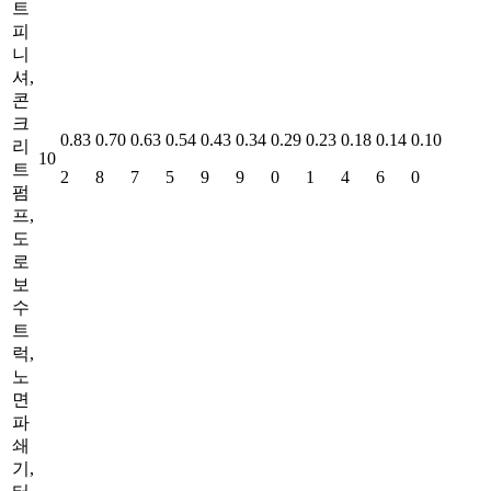
트
피
니
셔,
콘
크
0.83
0.70
0.63
0.54
0.43
0.34
0.29
0.23
0.18
0.14
0.10
리
10
트
2
8
7
5
9
9
0
1
4
6
0
펌
프,
도
로
보
수
트
럭,
노
면
파
쇄
기,