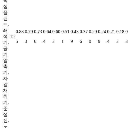
믹
싱
플
랜
트,
쇄
0.88
0.79
0.73
0.64
0.60
0.51
0.43
0.37
0.29
0.24
0.21
0.18
0
석
15
5
3
6
4
3
1
9
6
0
9
4
3
8
기,
공
기
압
축
기,
자
갈
채
취
기,
준
설
선,
노