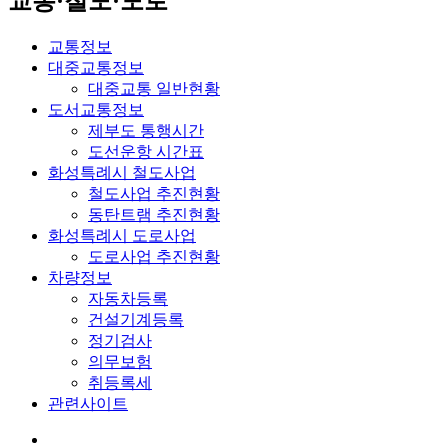
교통·철도·도로
교통정보
대중교통정보
대중교통 일반현황
도서교통정보
제부도 통행시간
도선운항 시간표
화성특례시 철도사업
철도사업 추진현황
동탄트램 추진현황
화성특례시 도로사업
도로사업 추진현황
차량정보
자동차등록
건설기계등록
정기검사
의무보험
취등록세
관련사이트