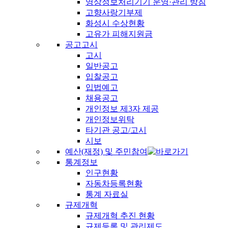
영상정보처리기기 운영·관리 방침
고향사랑기부제
화성시 수상현황
고유가 피해지원금
공고고시
고시
일반공고
입찰공고
입법예고
채용공고
개인정보 제3자 제공
개인정보위탁
타기관 공고/고시
시보
예산(재정) 및 주민참여
통계정보
인구현황
자동차등록현황
통계 자료실
규제개혁
규제개혁 추진 현황
규제등록 및 관리제도