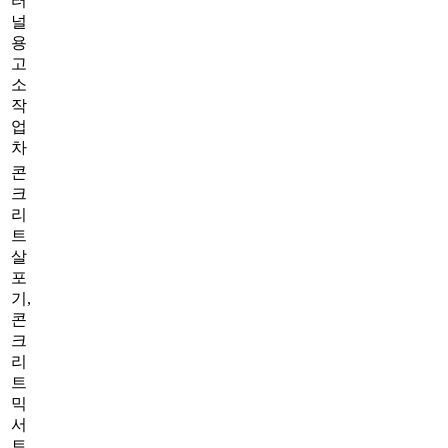
터
널
용
고
소
작
업
차
콘
크
리
트
살
포
기,
콘
크
리
트
믹
서
트