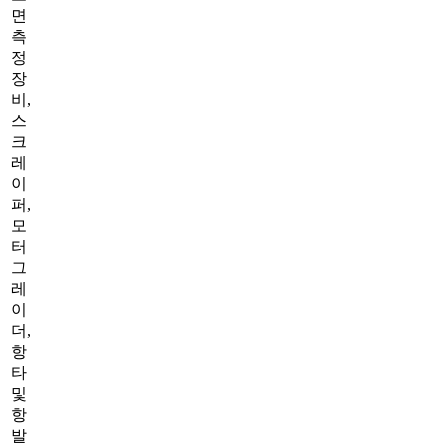
면
측
정
장
비,
스
크
레
이
퍼,
모
터
그
레
이
더,
항
타
및
항
발