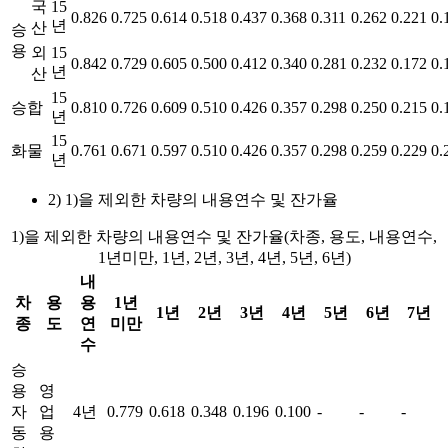
국
15
0.826
0.725
0.614
0.518
0.437
0.368
0.311
0.262
0.221
0.
년
산
승
용
외
15
0.842
0.729
0.605
0.500
0.412
0.340
0.281
0.232
0.172
0.
년
산
15
승합
0.810
0.726
0.609
0.510
0.426
0.357
0.298
0.250
0.215
0.
년
15
화물
0.761
0.671
0.597
0.510
0.426
0.357
0.298
0.259
0.229
0.
년
2) 1)을 제외한 차량의 내용연수 및 잔가율
1)을 제외한 차량의 내용연수 및 잔가율(차종, 용도, 내용연수,
1년미만, 1년, 2년, 3년, 4년, 5년, 6년)
내
차
용
용
1년
1년
2년
3년
4년
5년
6년
7년
종
도
연
미만
수
승
용
영
자
업
4년
0.779
0.618
0.348
0.196
0.100
-
-
-
동
용