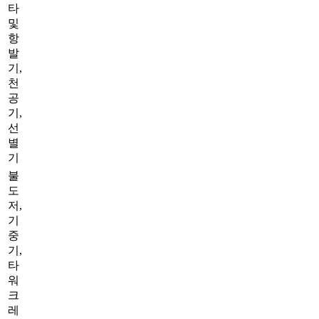
타
및
항
발
기,
천
공
기,
선
별
기
불
도
저,
기
중
기,
타
워
크
레