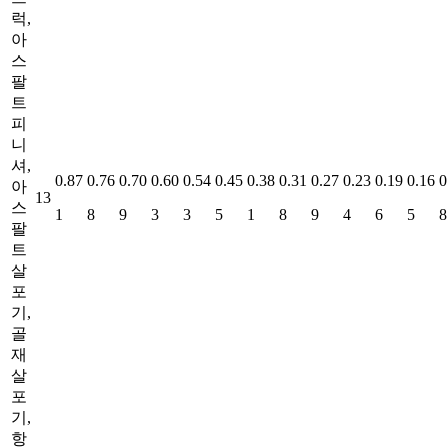
럭,
아
스
팔
트
피
니
셔,
0.87
0.76
0.70
0.60
0.54
0.45
0.38
0.31
0.27
0.23
0.19
0.16
0
아
13
스
1
8
9
3
3
5
1
8
9
4
6
5
8
팔
트
살
포
기,
골
재
살
포
기,
항