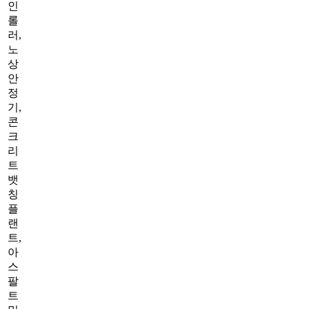
인
롤
러,
노
상
안
정
기,
콘
크
리
트
뱃
칭
플
랜
트,
아
스
팔
트