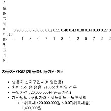
기
모
터
그
레
이
0.90
0.83
0.76
0.68
0.62
0.55
0.48
0.43
0.38
0.34
0.30
0.27
0
더,
17
4
1
3
0
7
1
8
1
2
6
7
2
2
타
워
크
레
인
자동차·건설기계 등록비용계산 예시
승용차 신차구입시(비영업용)
차량 : 5인승 승용, 2100cc 차량일 경우
구입가격 : 20,000,000원(공급가액)
계산방법 : 구입가격 × 세율비율 = 납부세액
· 취득세 : 20,000,000원 × 0.07(취득세율) =
1,400,000원