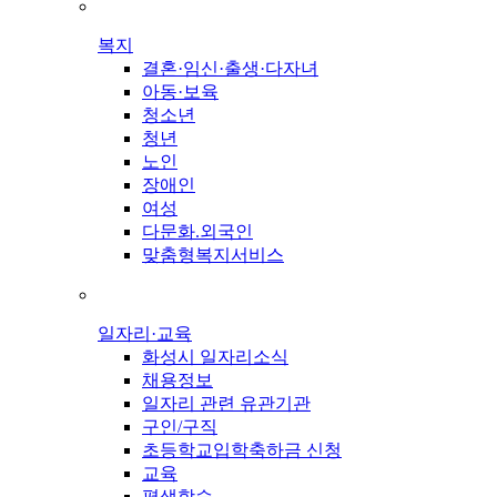
복지
결혼·임신·출생·다자녀
아동·보육
청소년
청년
노인
장애인
여성
다문화.외국인
맞춤형복지서비스
일자리·교육
화성시 일자리소식
채용정보
일자리 관련 유관기관
구인/구직
초등학교입학축하금 신청
교육
평생학습