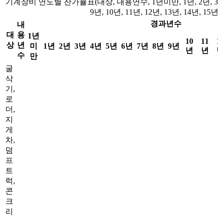
기계장비 연도별 잔가율표(대상, 내용연수, 1년미만, 1년, 2년, 3년, 4
9년, 10년, 11년, 12년, 13년, 14년, 15년
경과년수
내
대
용
1년
10
11
상
년
미
1년
2년
3년
4년
5년
6년
7년
8년
9년
년
년
수
만
굴
삭
기,
로
더,
지
게
차,
덤
프
트
럭,
콘
크
리