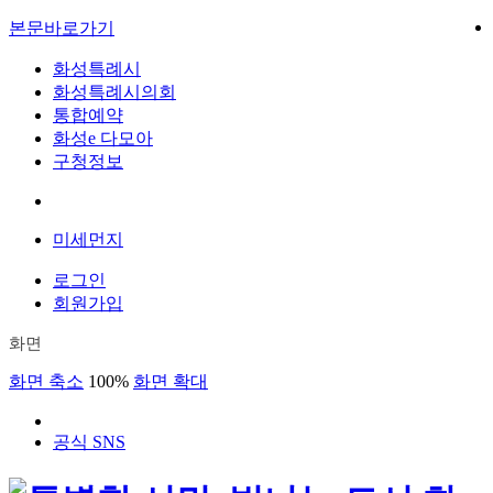
본문바로가기
화성특례시
화성특례시의회
통합예약
화성e 다모아
구청정보
미세먼지
로그인
회원가입
화면
화면 축소
100%
화면 확대
공식 SNS