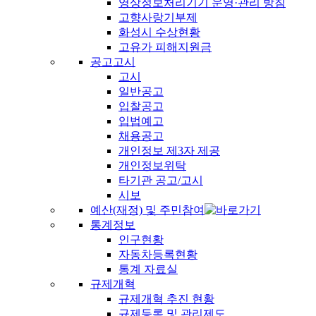
영상정보처리기기 운영·관리 방침
고향사랑기부제
화성시 수상현황
고유가 피해지원금
공고고시
고시
일반공고
입찰공고
입법예고
채용공고
개인정보 제3자 제공
개인정보위탁
타기관 공고/고시
시보
예산(재정) 및 주민참여
통계정보
인구현황
자동차등록현황
통계 자료실
규제개혁
규제개혁 추진 현황
규제등록 및 관리제도