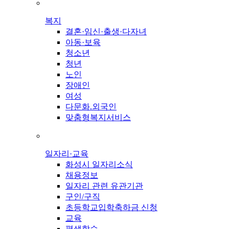
복지
결혼·임신·출생·다자녀
아동·보육
청소년
청년
노인
장애인
여성
다문화.외국인
맞춤형복지서비스
일자리·교육
화성시 일자리소식
채용정보
일자리 관련 유관기관
구인/구직
초등학교입학축하금 신청
교육
평생학습