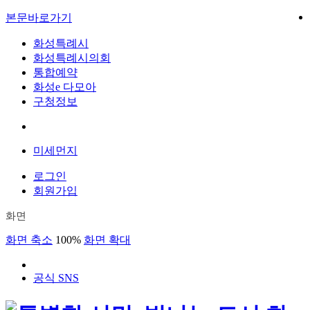
본문바로가기
화성특례시
화성특례시의회
통합예약
화성e 다모아
구청정보
미세먼지
로그인
회원가입
화면
화면 축소
100%
화면 확대
공식 SNS