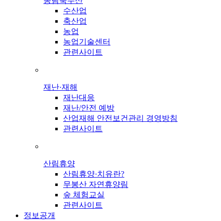
농림축수산
수산업
축산업
농업
농업기술센터
관련사이트
재난·재해
재난대응
재난/안전 예방
산업재해 안전보건관리 경영방침
관련사이트
산림휴양
산림휴양·치유란?
무봉산 자연휴양림
숲 체험교실
관련사이트
정보공개