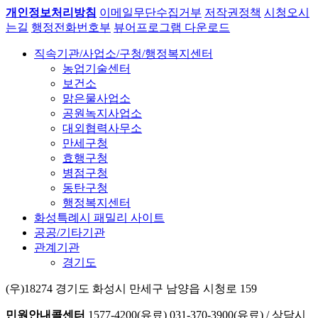
개인정보처리방침
이메일무단수집거부
저작권정책
시청오시
는길
행정전화번호부
뷰어프로그램 다운로드
직속기관/사업소/구청/행정복지센터
농업기술센터
보건소
맑은물사업소
공원녹지사업소
대외협력사무소
만세구청
효행구청
병점구청
동탄구청
행정복지센터
화성특례시 패밀리 사이트
공공/기타기관
관계기관
경기도
(우)18274 경기도 화성시 만세구 남양읍 시청로 159
민원안내콜센터
1577-4200(유료)
031-370-3900(유료)
/
상담시