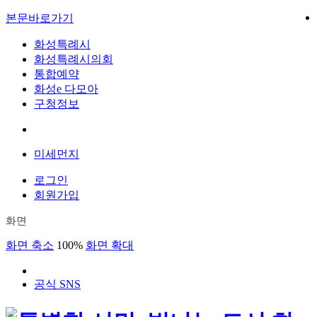
본문바로가기
화성특례시
화성특례시의회
통합예약
화성e 다모아
구청정보
미세먼지
로그인
회원가입
화면
화면 축소
100%
화면 확대
공식 SNS