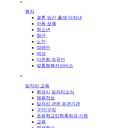
복지
결혼·임신·출생·다자녀
아동·보육
청소년
청년
노인
장애인
여성
다문화.외국인
맞춤형복지서비스
일자리·교육
화성시 일자리소식
채용정보
일자리 관련 유관기관
구인/구직
초등학교입학축하금 신청
교육
평생학습