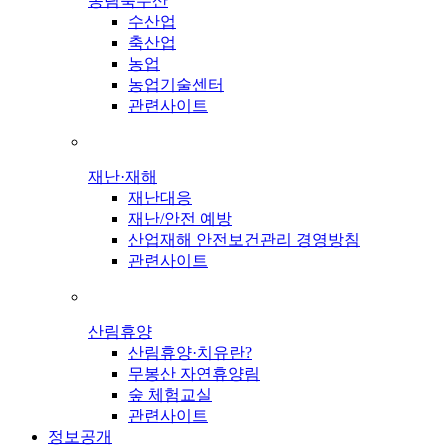
농림축수산
수산업
축산업
농업
농업기술센터
관련사이트
재난·재해
재난대응
재난/안전 예방
산업재해 안전보건관리 경영방침
관련사이트
산림휴양
산림휴양·치유란?
무봉산 자연휴양림
숲 체험교실
관련사이트
정보공개