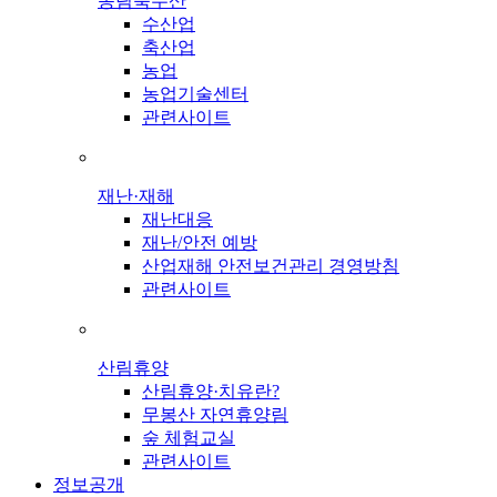
농림축수산
수산업
축산업
농업
농업기술센터
관련사이트
재난·재해
재난대응
재난/안전 예방
산업재해 안전보건관리 경영방침
관련사이트
산림휴양
산림휴양·치유란?
무봉산 자연휴양림
숲 체험교실
관련사이트
정보공개