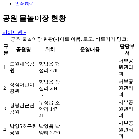
인쇄하기
공원 물놀이장 현황
사이트맵 +
공원 물놀이장 현황(사이트 이름, 로고, 바로가기 링크)
구
담당부
공원명
위치
운영내용
분
서
서부공
도원체육공
향남읍 행
1
원관리
원
정리 478
과
서부공
향남읍 장
장짐어린이
2
원관리
짐리 284-
공원
17
과
서부공
우정읍 조
쌍봉산근린
3
원관리
암리 147-
공원
21
과
서부공
남양5호근린
남양읍 남
4
원관리
공원
양리 2276
과