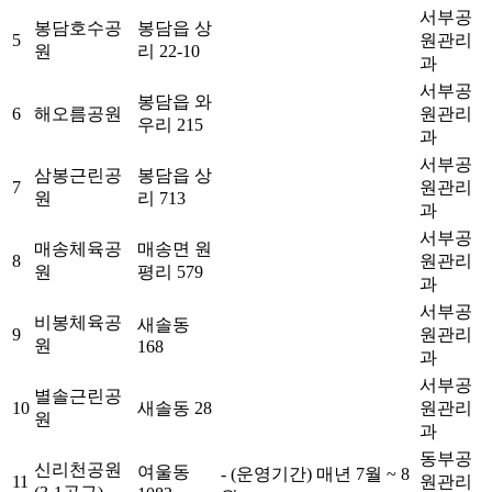
서부공
봉담호수공
봉담읍 상
5
원관리
원
리 22-10
과
서부공
봉담읍 와
6
해오름공원
원관리
우리 215
과
서부공
삼봉근린공
봉담읍 상
7
원관리
원
리 713
과
서부공
매송체육공
매송면 원
8
원관리
원
평리 579
과
서부공
비봉체육공
새솔동
9
원관리
원
168
과
서부공
별솔근린공
10
새솔동 28
원관리
원
과
동부공
신리천공원
여울동
- (운영기간) 매년 7월 ~ 8
11
원관리