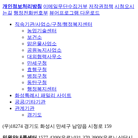
개인정보처리방침
이메일무단수집거부
저작권정책
시청오시
는길
행정전화번호부
뷰어프로그램 다운로드
직속기관/사업소/구청/행정복지센터
농업기술센터
보건소
맑은물사업소
공원녹지사업소
대외협력사무소
만세구청
효행구청
병점구청
동탄구청
행정복지센터
화성특례시 패밀리 사이트
공공/기타기관
관계기관
경기도
(우)18274 경기도 화성시 만세구 남양읍 시청로 159
민원안내콜센터
1577-4200(유료)
031-370-3900(유료)
/
상담시