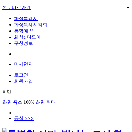
본문바로가기
화성특례시
화성특례시의회
통합예약
화성e 다모아
구청정보
미세먼지
로그인
회원가입
화면
화면 축소
100%
화면 확대
공식 SNS