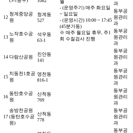
(3-1공구)
1082
월
과
- (운영주기) 매주 화요일
동부공
청계중앙공
~ 일요일
청계동
12
원관리
원
- (운영시간) 10:00 ~ 17:45
527
과
(45분가동)
동부공
※ 매주 월요일 휴무, 주1
노작호수공
석우동
13
원관리
회 수질검사 진행
원
63-1
과
동부공
진안동
14
다람산공원
원관리
141
과
동부공
치동천1호공
영천동
15
원관리
원
816-1
과
동부공
동탄호수공
산척동
16
원관리
원
769
과
송방천공원
동부공
산척동
17
(동탄호수공
원관리
778
원)
과
동부공