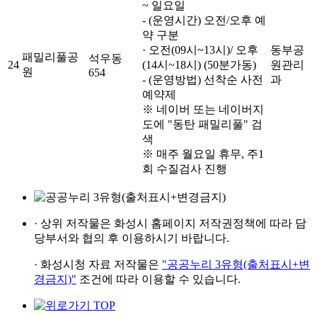
~ 일요일
- (운영시간) 오전/오후 예
약 구분
· 오전(09시~13시)/ 오후
동부공
패밀리풀공
석우동
24
(14시~18시) (50분가동)
원관리
원
654
- (운영방법) 선착순 사전
과
예약제
※ 네이버 또는 네이버지
도에 "동탄 패밀리풀" 검
색
※ 매주 월요일 휴무, 주1
회 수질검사 진행
· 상위 저작물은
화성시 홈페이지
저작권정책에 따라
담
당부서와 협의 후
이용하시기 바랍니다.
· 화성시청 자료 저작물은
"공공누리 3유형(출처표시+변
경금지)"
조건에 따라 이용할 수 있습니다.