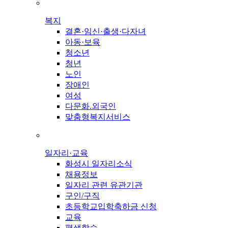
복지
결혼·임신·출생·다자녀
아동·보육
청소년
청년
노인
장애인
여성
다문화.외국인
맞춤형복지서비스
일자리·교육
화성시 일자리소식
채용정보
일자리 관련 유관기관
구인/구직
초등학교입학축하금 신청
교육
평생학습