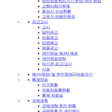
영상정보처리기기 운영·관리 방침
고향사랑기부제
화성시 수상현황
고유가 피해지원금
공고고시
고시
일반공고
입찰공고
입법예고
채용공고
개인정보 제3자 제공
개인정보위탁
타기관 공고/고시
시보
예산(재정) 및 주민참여
통계정보
인구현황
자동차등록현황
통계 자료실
규제개혁
규제개혁 추진 현황
규제등록 및 관리제도