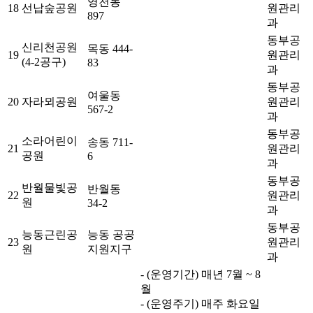
영천동
18
선납숲공원
원관리
897
과
동부공
신리천공원
목동 444-
19
원관리
(4-2공구)
83
과
동부공
여울동
20
자라뫼공원
원관리
567-2
과
동부공
소라어린이
송동 711-
21
원관리
공원
6
과
동부공
반월물빛공
반월동
22
원관리
원
34-2
과
동부공
능동근린공
능동 공공
23
원관리
원
지원지구
과
- (운영기간) 매년 7월 ~ 8
월
- (운영주기) 매주 화요일