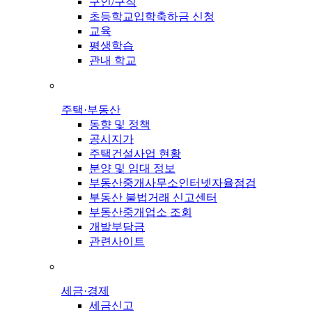
구인/구직
초등학교입학축하금 신청
교육
평생학습
관내 학교
주택·부동산
동향 및 정책
공시지가
주택건설사업 현황
분양 및 임대 정보
부동산중개사무소인터넷자율점검
부동산 불법거래 신고센터
부동산중개업소 조회
개발부담금
관련사이트
세금·경제
세금신고