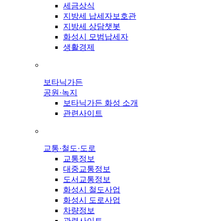
세금상식
지방세 납세자보호관
지방세 상담챗봇
화성시 모범납세자
생활경제
보타닉가든
공원·녹지
보타닉가든 화성 소개
관련사이트
교통·철도·도로
교통정보
대중교통정보
도서교통정보
화성시 철도사업
화성시 도로사업
차량정보
관련사이트