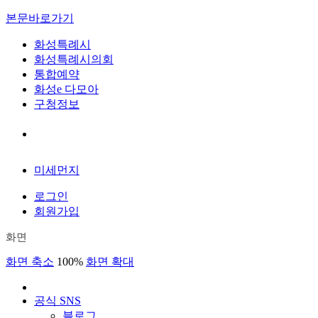
본문바로가기
화성특례시
화성특례시의회
통합예약
화성e 다모아
구청정보
미세먼지
로그인
회원가입
화면
화면 축소
100%
화면 확대
공식 SNS
블로그