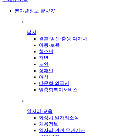
분야별정보
펼치기
복지
결혼·임신·출생·다자녀
아동·보육
청소년
청년
노인
장애인
여성
다문화.외국인
맞춤형복지서비스
일자리·교육
화성시 일자리소식
채용정보
일자리 관련 유관기관