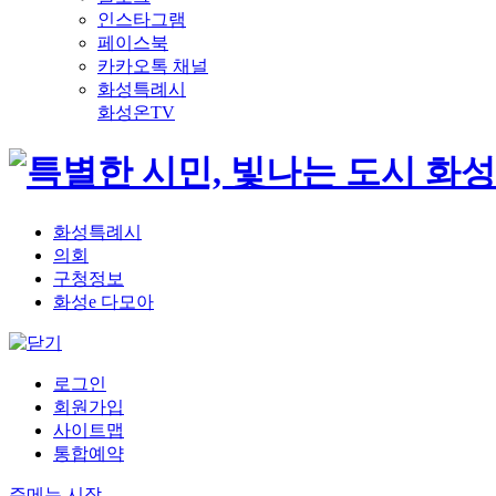
인스타그램
페이스북
카카오톡 채널
화성특례시
화성온TV
화성특례시
의회
구청정보
화성e 다모아
로그인
회원가입
사이트맵
통합예약
주메뉴 시작