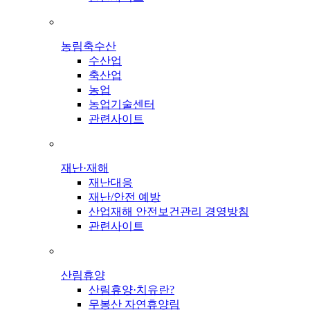
농림축수산
수산업
축산업
농업
농업기술센터
관련사이트
재난·재해
재난대응
재난/안전 예방
산업재해 안전보건관리 경영방침
관련사이트
산림휴양
산림휴양·치유란?
무봉산 자연휴양림