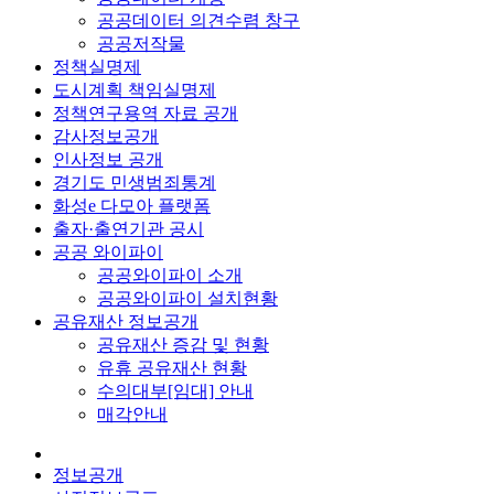
공공데이터 의견수렴 창구
공공저작물
정책실명제
도시계획 책임실명제
정책연구용역 자료 공개
감사정보공개
인사정보 공개
경기도 민생범죄통계
화성e 다모아 플랫폼
출자·출연기관 공시
공공 와이파이
공공와이파이 소개
공공와이파이 설치현황
공유재산 정보공개
공유재산 증감 및 현황
유휴 공유재산 현황
수의대부[임대] 안내
매각안내
정보공개