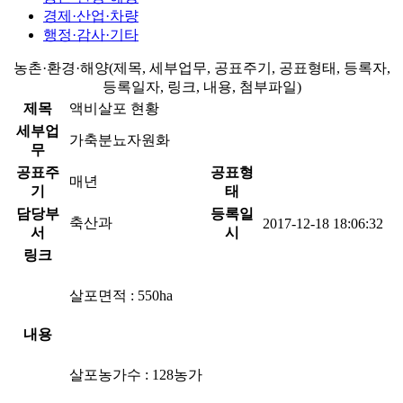
경제·산업·차량
행정·감사·기타
농촌·환경·해양(제목, 세부업무, 공표주기, 공표형태, 등록자,
등록일자, 링크, 내용, 첨부파일)
제목
액비살포 현황
세부업
가축분뇨자원화
무
공표주
공표형
매년
기
태
담당부
등록일
축산과
2017-12-18 18:06:32
서
시
링크
살포면적 : 550ha
내용
살포농가수 : 128농가