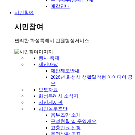
매각안내
시민참여
시민참여
편리한 화성특례시 민원행정서비스
행사·축제
제안마당
제안제도안내
2026년 화성시 생활밀착형 아이디어 공
모
보도자료
화성특례시 소식지
시민게시판
시민옴부즈만
옴부즈만 소개
구성현황 및 운영개요
고충민원 신청
운영상황 공표