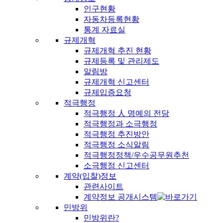
인구현황
자동차등록현황
통계 자료실
규제개혁
규제개혁 추진 현황
규제등록 및 관리제도
알림방
규제개혁 신고센터
규제입증요청
적극행정
적극행정 人 명예의 전당
적극행정과 소극행정
적극행정 추진방안
적극행정 소식알림
적극행정정책/우수공무원추천
소극행정 신고센터
계약(입찰)정보
관련사이트
계약정보 공개시스템
민방위
민방위란?