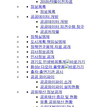
2018년9월이전자료
정보목록
정보목록
공공데이터 개방
공공데이터 개방
공공데이터 의견수렴 창구
공공저작물
정책실명제
도시계획 책임실명제
정책연구용역 자료 공개
감사정보공개
인사정보 공개
경기도 민생범죄통계
화성e 다모아 플랫폼
출자·출연기관 공시
공공 와이파이
공공와이파이 소개
공공와이파이 설치현황
공유재산 정보공개
공유재산 증감 및 현황
유휴 공유재산 현황
수의대부[임대] 안내