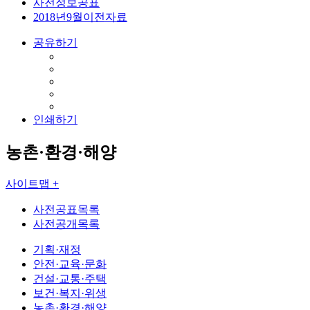
사전정보공표
2018년9월이전자료
공유하기
인쇄하기
농촌·환경·해양
사이트맵 +
사전공표목록
사전공개목록
기획·재정
안전·교육·문화
건설·교통·주택
보건·복지·위생
농촌·환경·해양