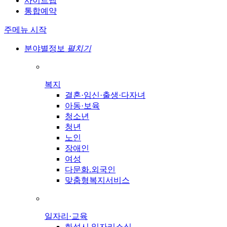
사이트맵
통합예약
주메뉴 시작
분야별정보
펼치기
복지
결혼·임신·출생·다자녀
아동·보육
청소년
청년
노인
장애인
여성
다문화.외국인
맞춤형복지서비스
일자리·교육
화성시 일자리소식