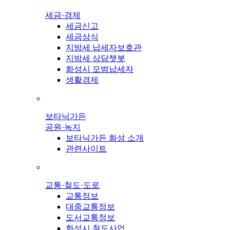
세금·경제
세금신고
세금상식
지방세 납세자보호관
지방세 상담챗봇
화성시 모범납세자
생활경제
보타닉가든
공원·녹지
보타닉가든 화성 소개
관련사이트
교통·철도·도로
교통정보
대중교통정보
도서교통정보
화성시 철도사업