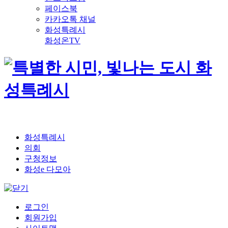
페이스북
카카오톡 채널
화성특례시
화성온TV
화성특례시
의회
구청정보
화성e 다모아
로그인
회원가입