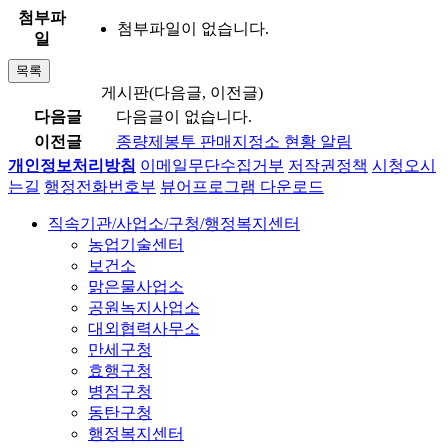
첨부파
첨부파일이 없습니다.
일
목록
게시판(다음글, 이전글)
다음글
다음글이 없습니다.
이전글
종량제봉투 판매지정소 현황 알림
개인정보처리방침
이메일무단수집거부
저작권정책
시청오시
는길
행정전화번호부
뷰어프로그램 다운로드
직속기관/사업소/구청/행정복지센터
농업기술센터
보건소
맑은물사업소
공원녹지사업소
대외협력사무소
만세구청
효행구청
병점구청
동탄구청
행정복지센터