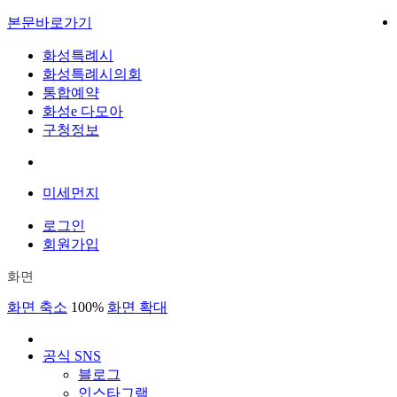
본문바로가기
화성특례시
화성특례시의회
통합예약
화성e 다모아
구청정보
미세먼지
로그인
회원가입
화면
화면 축소
100%
화면 확대
공식 SNS
블로그
인스타그램