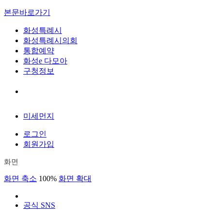
본문바로가기
화성특례시
화성특례시의회
통합예약
화성e 다모아
구청정보
미세먼지
로그인
회원가입
화면
화면 축소
100%
화면 확대
공식 SNS