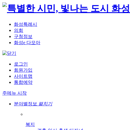
화성특례시
의회
구청정보
화성e 다모아
로그인
회원가입
사이트맵
통합예약
주메뉴 시작
분야별정보
펼치기
복지