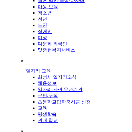
결혼·임신·출생·다자녀
아동·보육
청소년
청년
노인
장애인
여성
다문화.외국인
맞춤형복지서비스
일자리·교육
화성시 일자리소식
채용정보
일자리 관련 유관기관
구인/구직
초등학교입학축하금 신청
교육
평생학습
관내 학교