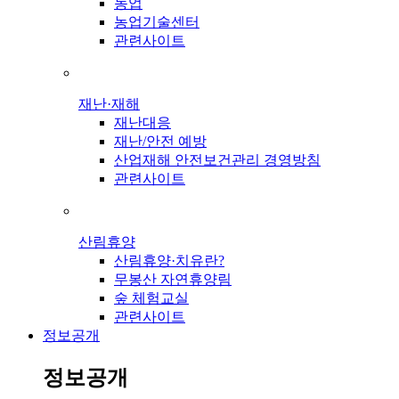
농업
농업기술센터
관련사이트
재난·재해
재난대응
재난/안전 예방
산업재해 안전보건관리 경영방침
관련사이트
산림휴양
산림휴양·치유란?
무봉산 자연휴양림
숲 체험교실
관련사이트
정보공개
정보공개