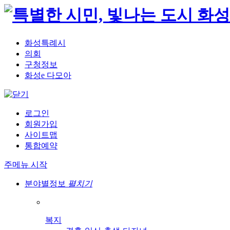
화성특례시
의회
구청정보
화성e 다모아
로그인
회원가입
사이트맵
통합예약
주메뉴 시작
분야별정보
펼치기
복지