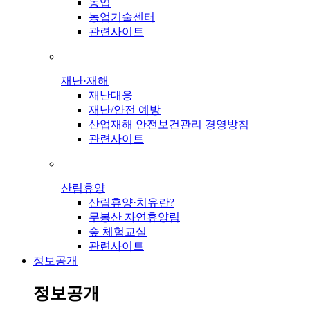
농업
농업기술센터
관련사이트
재난·재해
재난대응
재난/안전 예방
산업재해 안전보건관리 경영방침
관련사이트
산림휴양
산림휴양·치유란?
무봉산 자연휴양림
숲 체험교실
관련사이트
정보공개
정보공개