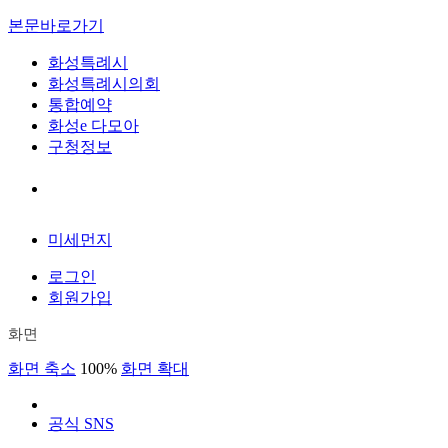
본문바로가기
화성특례시
화성특례시의회
통합예약
화성e 다모아
구청정보
미세먼지
로그인
회원가입
화면
화면 축소
100%
화면 확대
공식 SNS