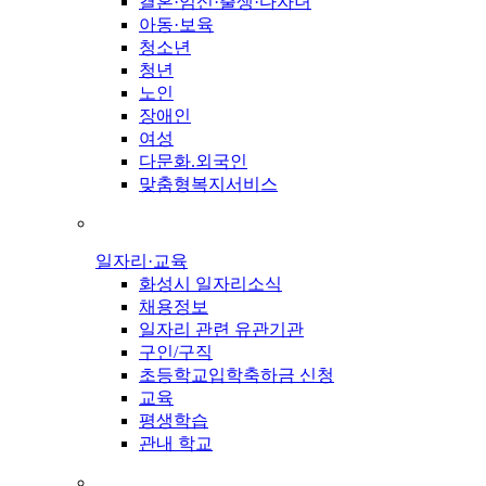
결혼·임신·출생·다자녀
아동·보육
청소년
청년
노인
장애인
여성
다문화.외국인
맞춤형복지서비스
일자리·교육
화성시 일자리소식
채용정보
일자리 관련 유관기관
구인/구직
초등학교입학축하금 신청
교육
평생학습
관내 학교