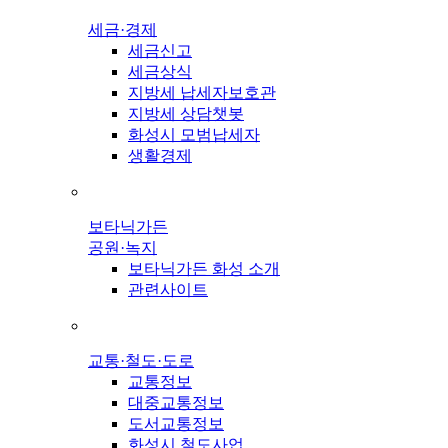
세금·경제
세금신고
세금상식
지방세 납세자보호관
지방세 상담챗봇
화성시 모범납세자
생활경제
보타닉가든
공원·녹지
보타닉가든 화성 소개
관련사이트
교통·철도·도로
교통정보
대중교통정보
도서교통정보
화성시 철도사업