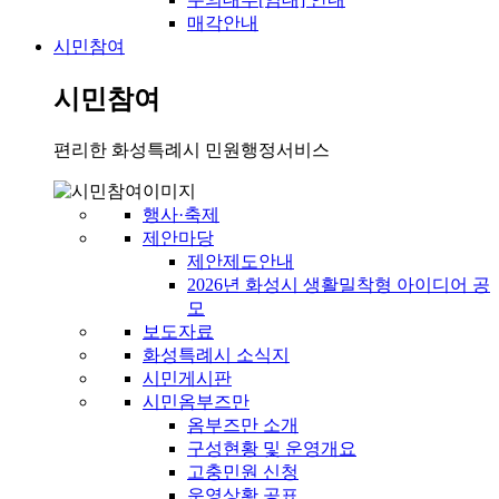
매각안내
시민참여
시민참여
편리한 화성특례시 민원행정서비스
행사·축제
제안마당
제안제도안내
2026년 화성시 생활밀착형 아이디어 공
모
보도자료
화성특례시 소식지
시민게시판
시민옴부즈만
옴부즈만 소개
구성현황 및 운영개요
고충민원 신청
운영상황 공표