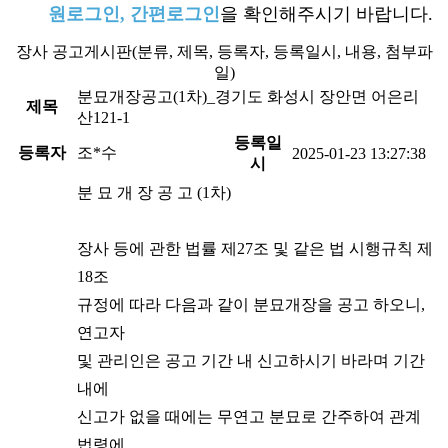
원로그인, 간편로그인
을 확인해주시기 바랍니다.
장사 공고게시판(
분류
, 제목, 등록자, 등록일시, 내용, 첨부파
일)
분묘개장공고(1차)_경기도 화성시 장안면 어은리
제목
산121-1
등록일
등록자
조*수
2025-01-23 13:27:38
시
분 묘 개 장 공 고 (1차)
장사 등에 관한 법률 제27조 및 같은 법 시행규칙 제
18조
규정에 따라 다음과 같이 분묘개장을 공고 하오니,
연고자
및 관리인은 공고 기간 내 신고하시기 바라며 기간
내에
신고가 없을 때에는 무연고 분묘로 간주하여 관계
법령에