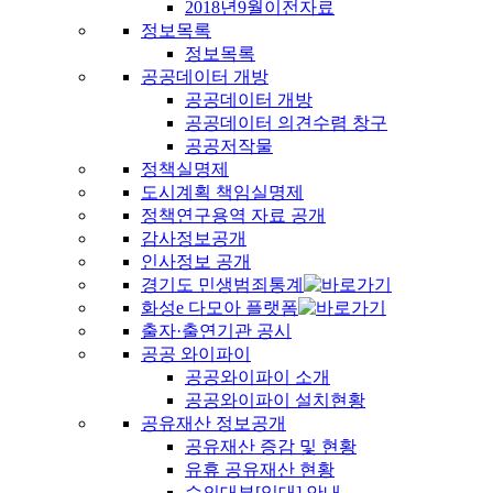
2018년9월이전자료
정보목록
정보목록
공공데이터 개방
공공데이터 개방
공공데이터 의견수렴 창구
공공저작물
정책실명제
도시계획 책임실명제
정책연구용역 자료 공개
감사정보공개
인사정보 공개
경기도 민생범죄통계
화성e 다모아 플랫폼
출자·출연기관 공시
공공 와이파이
공공와이파이 소개
공공와이파이 설치현황
공유재산 정보공개
공유재산 증감 및 현황
유휴 공유재산 현황
수의대부[임대] 안내