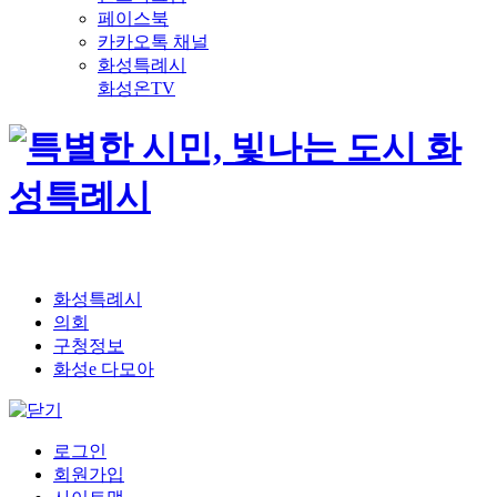
페이스북
카카오톡 채널
화성특례시
화성온TV
화성특례시
의회
구청정보
화성e 다모아
로그인
회원가입