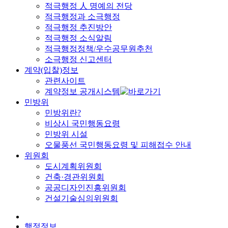
적극행정 人 명예의 전당
적극행정과 소극행정
적극행정 추진방안
적극행정 소식알림
적극행정정책/우수공무원추천
소극행정 신고센터
계약(입찰)정보
관련사이트
계약정보 공개시스템
민방위
민방위란?
비상시 국민행동요령
민방위 시설
오물풍선 국민행동요령 및 피해접수 안내
위원회
도시계획위원회
건축·경관위원회
공공디자인진흥위원회
건설기술심의위원회
행정정보