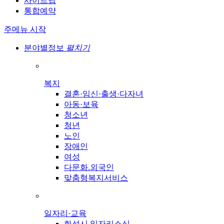
사이트맵
통합예약
주메뉴 시작
분야별정보
펼치기
복지
결혼·임신·출생·다자녀
아동·보육
청소년
청년
노인
장애인
여성
다문화.외국인
맞춤형복지서비스
일자리·교육
화성시 일자리소식