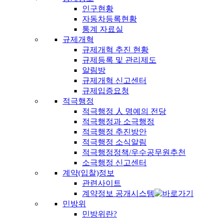
인구현황
자동차등록현황
통계 자료실
규제개혁
규제개혁 추진 현황
규제등록 및 관리제도
알림방
규제개혁 신고센터
규제입증요청
적극행정
적극행정 人 명예의 전당
적극행정과 소극행정
적극행정 추진방안
적극행정 소식알림
적극행정정책/우수공무원추천
소극행정 신고센터
계약(입찰)정보
관련사이트
계약정보 공개시스템
민방위
민방위란?