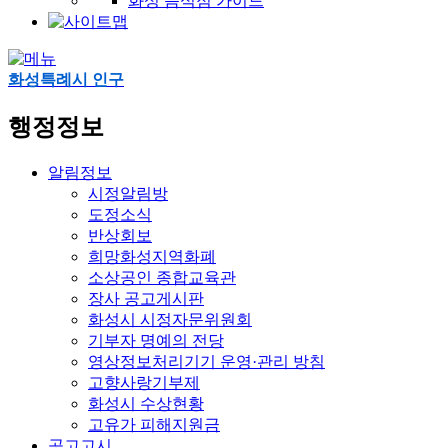
화성 음식점 가이드
화성특례시 인구
행정정보
알림정보
시정알림방
도정소식
반상회보
희망화성지역화폐
소상공인 종합교육관
장사 공고게시판
화성시 시정자문위원회
기부자 명예의 전당
영상정보처리기기 운영·관리 방침
고향사랑기부제
화성시 수상현황
고유가 피해지원금
공고고시