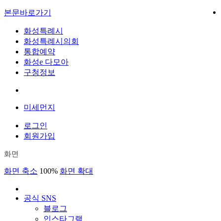
본문바로가기
화성특례시
화성특례시의회
통합예약
화성e 다모아
구청정보
미세먼지
로그인
회원가입
화면
화면 축소
100%
화면 확대
공식 SNS
블로그
인스타그램