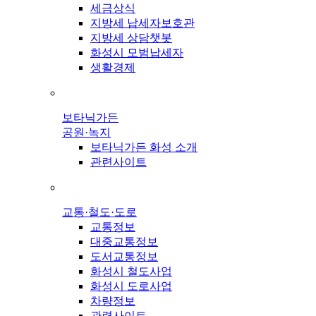
세금상식
지방세 납세자보호관
지방세 상담챗봇
화성시 모범납세자
생활경제
보타닉가든
공원·녹지
보타닉가든 화성 소개
관련사이트
교통·철도·도로
교통정보
대중교통정보
도서교통정보
화성시 철도사업
화성시 도로사업
차량정보
관련사이트