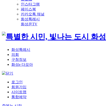
인스타그램
페이스북
카카오톡 채널
화성특례시
화성온TV
화성특례시
의회
구청정보
화성e 다모아
로그인
회원가입
사이트맵
통합예약
주메뉴 시작