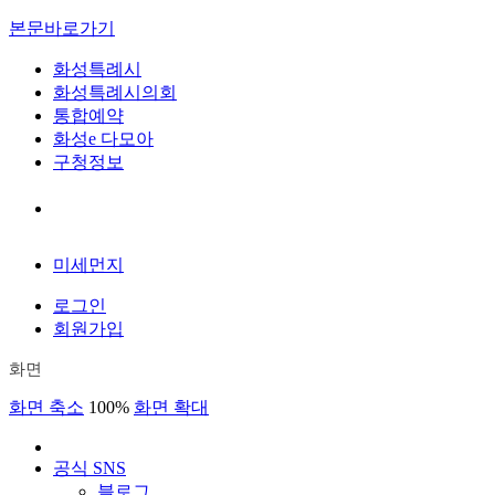
본문바로가기
화성특례시
화성특례시의회
통합예약
화성e 다모아
구청정보
미세먼지
로그인
회원가입
화면
화면 축소
100%
화면 확대
공식 SNS
블로그