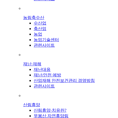
농림축수산
수산업
축산업
농업
농업기술센터
관련사이트
재난·재해
재난대응
재난/안전 예방
산업재해 안전보건관리 경영방침
관련사이트
산림휴양
산림휴양·치유란?
무봉산 자연휴양림