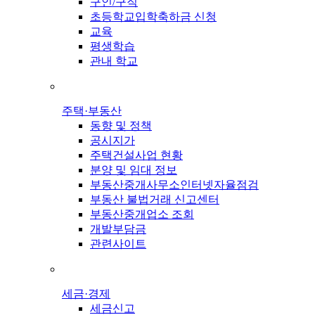
구인/구직
초등학교입학축하금 신청
교육
평생학습
관내 학교
주택·부동산
동향 및 정책
공시지가
주택건설사업 현황
분양 및 임대 정보
부동산중개사무소인터넷자율점검
부동산 불법거래 신고센터
부동산중개업소 조회
개발부담금
관련사이트
세금·경제
세금신고