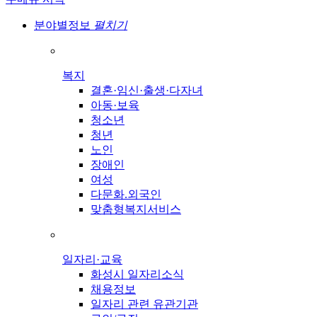
분야별정보
펼치기
복지
결혼·임신·출생·다자녀
아동·보육
청소년
청년
노인
장애인
여성
다문화.외국인
맞춤형복지서비스
일자리·교육
화성시 일자리소식
채용정보
일자리 관련 유관기관