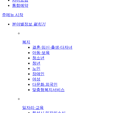
사이트맵
통합예약
주메뉴 시작
분야별정보
펼치기
복지
결혼·임신·출생·다자녀
아동·보육
청소년
청년
노인
장애인
여성
다문화.외국인
맞춤형복지서비스
일자리·교육
화성시 일자리소식