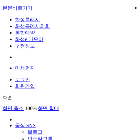
본문바로가기
화성특례시
화성특례시의회
통합예약
화성e 다모아
구청정보
미세먼지
로그인
회원가입
화면
화면 축소
100%
화면 확대
공식 SNS
블로그
인스타그램