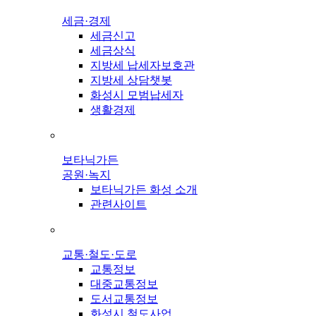
세금·경제
세금신고
세금상식
지방세 납세자보호관
지방세 상담챗봇
화성시 모범납세자
생활경제
보타닉가든
공원·녹지
보타닉가든 화성 소개
관련사이트
교통·철도·도로
교통정보
대중교통정보
도서교통정보
화성시 철도사업