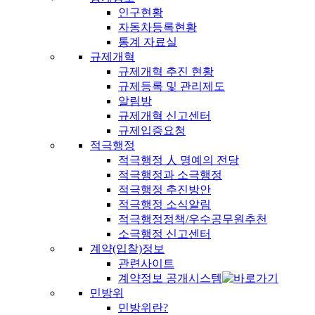
인구현황
자동차등록현황
통계 자료실
규제개혁
규제개혁 추진 현황
규제등록 및 관리제도
알림방
규제개혁 신고센터
규제입증요청
적극행정
적극행정 人 명예의 전당
적극행정과 소극행정
적극행정 추진방안
적극행정 소식알림
적극행정정책/우수공무원추천
소극행정 신고센터
계약(입찰)정보
관련사이트
계약정보 공개시스템
민방위
민방위란?