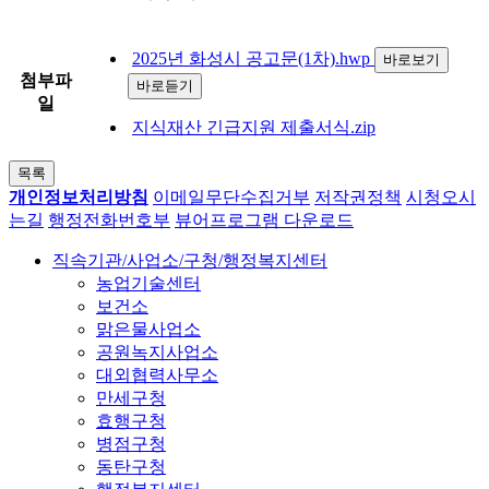
2025년 화성시 공고문(1차).hwp
바로보기
첨부파
바로듣기
일
지식재산 긴급지원 제출서식.zip
목록
개인정보처리방침
이메일무단수집거부
저작권정책
시청오시
는길
행정전화번호부
뷰어프로그램 다운로드
직속기관/사업소/구청/행정복지센터
농업기술센터
보건소
맑은물사업소
공원녹지사업소
대외협력사무소
만세구청
효행구청
병점구청
동탄구청