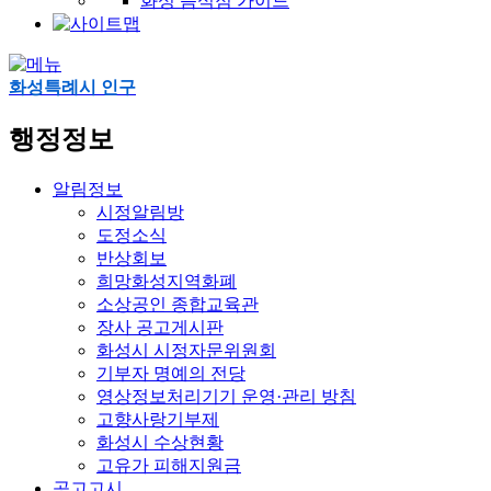
화성 음식점 가이드
화성특례시 인구
행정정보
알림정보
시정알림방
도정소식
반상회보
희망화성지역화폐
소상공인 종합교육관
장사 공고게시판
화성시 시정자문위원회
기부자 명예의 전당
영상정보처리기기 운영·관리 방침
고향사랑기부제
화성시 수상현황
고유가 피해지원금
공고고시