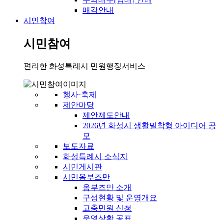
매각안내
시민참여
시민참여
편리한 화성특례시 민원행정서비스
행사·축제
제안마당
제안제도안내
2026년 화성시 생활밀착형 아이디어 공
모
보도자료
화성특례시 소식지
시민게시판
시민옴부즈만
옴부즈만 소개
구성현황 및 운영개요
고충민원 신청
운영상황 공표