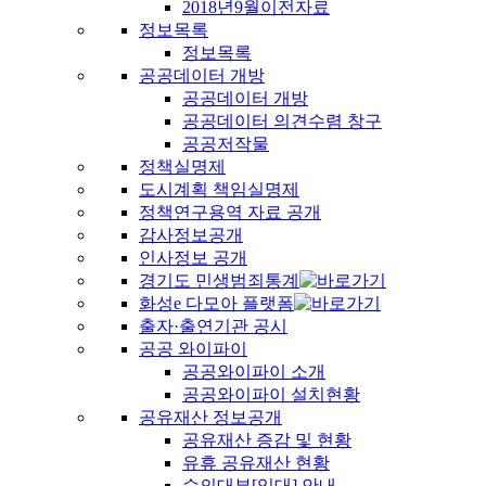
2018년9월이전자료
정보목록
정보목록
공공데이터 개방
공공데이터 개방
공공데이터 의견수렴 창구
공공저작물
정책실명제
도시계획 책임실명제
정책연구용역 자료 공개
감사정보공개
인사정보 공개
경기도 민생범죄통계
화성e 다모아 플랫폼
출자·출연기관 공시
공공 와이파이
공공와이파이 소개
공공와이파이 설치현황
공유재산 정보공개
공유재산 증감 및 현황
유휴 공유재산 현황
수의대부[임대] 안내