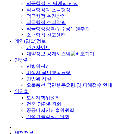
적극행정 人 명예의 전당
적극행정과 소극행정
적극행정 추진방안
적극행정 소식알림
적극행정정책/우수공무원추천
소극행정 신고센터
계약(입찰)정보
관련사이트
계약정보 공개시스템
민방위
민방위란?
비상시 국민행동요령
민방위 시설
오물풍선 국민행동요령 및 피해접수 안내
위원회
도시계획위원회
건축·경관위원회
공공디자인진흥위원회
건설기술심의위원회
행정정보