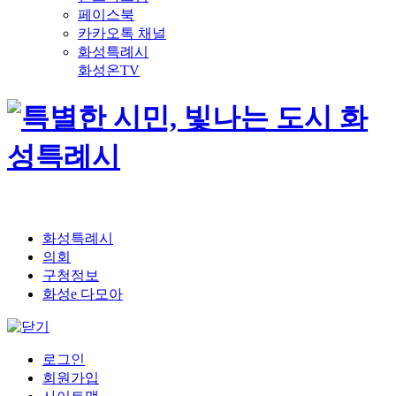
페이스북
카카오톡 채널
화성특례시
화성온TV
화성특례시
의회
구청정보
화성e 다모아
로그인
회원가입