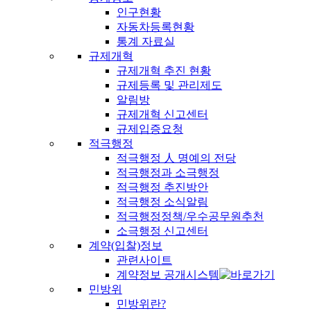
인구현황
자동차등록현황
통계 자료실
규제개혁
규제개혁 추진 현황
규제등록 및 관리제도
알림방
규제개혁 신고센터
규제입증요청
적극행정
적극행정 人 명예의 전당
적극행정과 소극행정
적극행정 추진방안
적극행정 소식알림
적극행정정책/우수공무원추천
소극행정 신고센터
계약(입찰)정보
관련사이트
계약정보 공개시스템
민방위
민방위란?