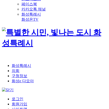
페이스북
카카오톡 채널
화성특례시
화성온TV
화성특례시
의회
구청정보
화성e 다모아
로그인
회원가입