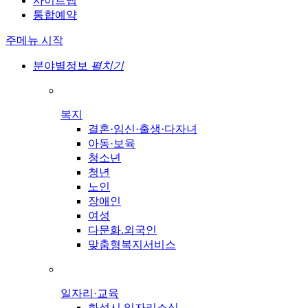
사이트맵
통합예약
주메뉴 시작
분야별정보
펼치기
복지
결혼·임신·출생·다자녀
아동·보육
청소년
청년
노인
장애인
여성
다문화.외국인
맞춤형복지서비스
일자리·교육
화성시 일자리소식