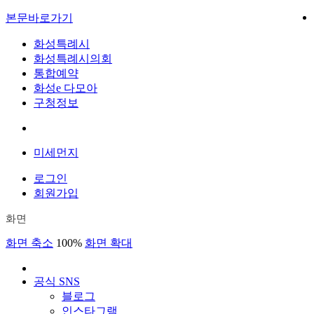
본문바로가기
화성특례시
화성특례시의회
통합예약
화성e 다모아
구청정보
미세먼지
로그인
회원가입
화면
화면 축소
100%
화면 확대
공식 SNS
블로그
인스타그램