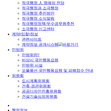
적극행정 人 명예의 전당
적극행정과 소극행정
적극행정 추진방안
적극행정 소식알림
적극행정정책/우수공무원추천
소극행정 신고센터
계약(입찰)정보
관련사이트
계약정보 공개시스템
민방위
민방위란?
비상시 국민행동요령
민방위 시설
오물풍선 국민행동요령 및 피해접수 안내
위원회
도시계획위원회
건축·경관위원회
공공디자인진흥위원회
건설기술심의위원회
행정정보