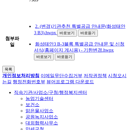
2. (변경)기관추천 특별공급 안내문(화성태안
3 B3).hwpx
바로보기
바로듣기
첨부파
화성태안3 B-3블록 특별공급 안내문 및 신청
일
서식(홈페이지 게시용) - 기한변경.hwpx
바로보기
바로듣기
목록
개인정보처리방침
이메일무단수집거부
저작권정책
시청오시
는길
행정전화번호부
뷰어프로그램 다운로드
직속기관/사업소/구청/행정복지센터
농업기술센터
보건소
맑은물사업소
공원녹지사업소
대외협력사무소
만세구청