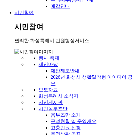
매각안내
시민참여
시민참여
편리한 화성특례시 민원행정서비스
행사·축제
제안마당
제안제도안내
2026년 화성시 생활밀착형 아이디어 공
모
보도자료
화성특례시 소식지
시민게시판
시민옴부즈만
옴부즈만 소개
구성현황 및 운영개요
고충민원 신청
운영상황 공표