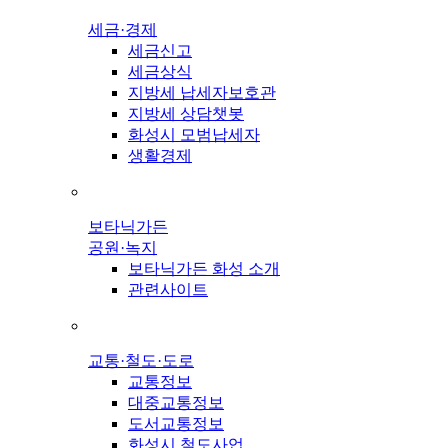
세금·경제
세금신고
세금상식
지방세 납세자보호관
지방세 상담챗봇
화성시 모범납세자
생활경제
보타닉가든
공원·녹지
보타닉가든 화성 소개
관련사이트
교통·철도·도로
교통정보
대중교통정보
도서교통정보
화성시 철도사업