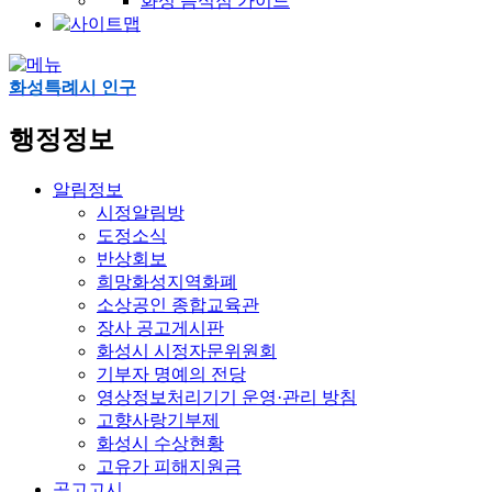
화성 음식점 가이드
화성특례시 인구
행정정보
알림정보
시정알림방
도정소식
반상회보
희망화성지역화폐
소상공인 종합교육관
장사 공고게시판
화성시 시정자문위원회
기부자 명예의 전당
영상정보처리기기 운영·관리 방침
고향사랑기부제
화성시 수상현황
고유가 피해지원금
공고고시