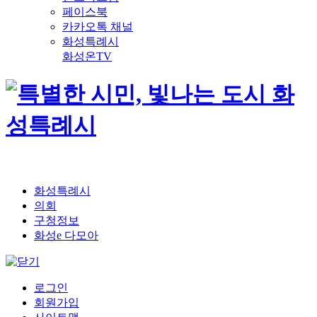
페이스북
카카오톡 채널
화성특례시
화성온TV
화성특례시
의회
구청정보
화성e 다모아
로그인
회원가입