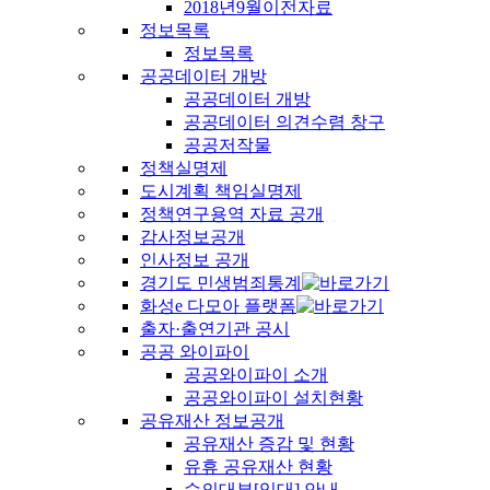
2018년9월이전자료
정보목록
정보목록
공공데이터 개방
공공데이터 개방
공공데이터 의견수렴 창구
공공저작물
정책실명제
도시계획 책임실명제
정책연구용역 자료 공개
감사정보공개
인사정보 공개
경기도 민생범죄통계
화성e 다모아 플랫폼
출자·출연기관 공시
공공 와이파이
공공와이파이 소개
공공와이파이 설치현황
공유재산 정보공개
공유재산 증감 및 현황
유휴 공유재산 현황
수의대부[임대] 안내