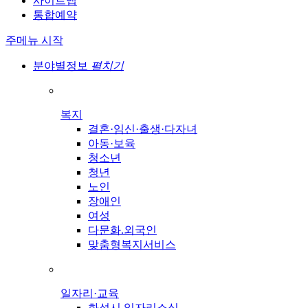
사이트맵
통합예약
주메뉴 시작
분야별정보
펼치기
복지
결혼·임신·출생·다자녀
아동·보육
청소년
청년
노인
장애인
여성
다문화.외국인
맞춤형복지서비스
일자리·교육
화성시 일자리소식