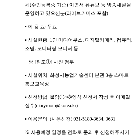
체(주민등록증 기준) 이면서 유튜브 등 방송채널을
운영하고 있으신분(라이브커머스 포함)
▪ 이 용 료: 무료
▪ 시설현황: 1인 미디어부스, 디지털카메라, 컴퓨터,
조명, 모니터링 모니터 등
※ [참조①] 사진 첨부
▪ 시설위치: 화성시농업기술센터 본관 3층 스마트
홍보교육장
▪ 신청방법: 붙임①~③양식 신청서 작성 후 이메일
접수(
diaryroom@korea.kr
)
▪ 이용문의: (사용신청) 031-5189-3634, 3631
※ 사용예정 일정을 전화로 문의 후 신청해주시기