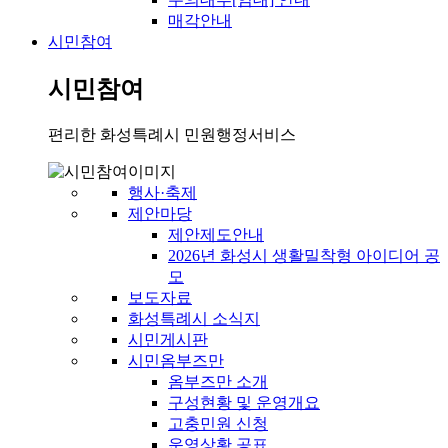
매각안내
시민참여
시민참여
편리한 화성특례시 민원행정서비스
행사·축제
제안마당
제안제도안내
2026년 화성시 생활밀착형 아이디어 공
모
보도자료
화성특례시 소식지
시민게시판
시민옴부즈만
옴부즈만 소개
구성현황 및 운영개요
고충민원 신청
운영상황 공표