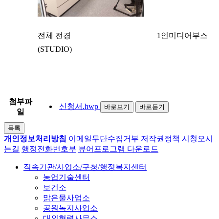
전체 전경 1인미디어부스
(STUDIO)
첨부파
신청서.hwp
바로보기
바로듣기
일
목록
개인정보처리방침
이메일무단수집거부
저작권정책
시청오시
는길
행정전화번호부
뷰어프로그램 다운로드
직속기관/사업소/구청/행정복지센터
농업기술센터
보건소
맑은물사업소
공원녹지사업소
대외협력사무소