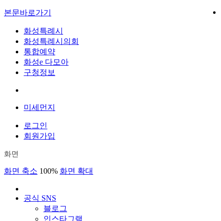
본문바로가기
화성특례시
화성특례시의회
통합예약
화성e 다모아
구청정보
미세먼지
로그인
회원가입
화면
화면 축소
100%
화면 확대
공식 SNS
블로그
인스타그램