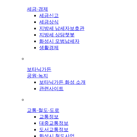
세금·경제
세금신고
세금상식
지방세 납세자보호관
지방세 상담챗봇
화성시 모범납세자
생활경제
보타닉가든
공원·녹지
보타닉가든 화성 소개
관련사이트
교통·철도·도로
교통정보
대중교통정보
도서교통정보
화성시 철도사업