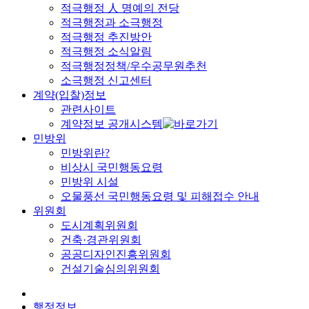
적극행정 人 명예의 전당
적극행정과 소극행정
적극행정 추진방안
적극행정 소식알림
적극행정정책/우수공무원추천
소극행정 신고센터
계약(입찰)정보
관련사이트
계약정보 공개시스템
민방위
민방위란?
비상시 국민행동요령
민방위 시설
오물풍선 국민행동요령 및 피해접수 안내
위원회
도시계획위원회
건축·경관위원회
공공디자인진흥위원회
건설기술심의위원회
행정정보