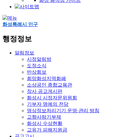
화성 음식점 가이드
화성특례시 인구
행정정보
알림정보
시정알림방
도정소식
반상회보
희망화성지역화폐
소상공인 종합교육관
장사 공고게시판
화성시 시정자문위원회
기부자 명예의 전당
영상정보처리기기 운영·관리 방침
고향사랑기부제
화성시 수상현황
고유가 피해지원금
공고고시