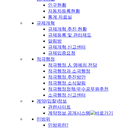
인구현황
자동차등록현황
통계 자료실
규제개혁
규제개혁 추진 현황
규제등록 및 관리제도
알림방
규제개혁 신고센터
규제입증요청
적극행정
적극행정 人 명예의 전당
적극행정과 소극행정
적극행정 추진방안
적극행정 소식알림
적극행정정책/우수공무원추천
소극행정 신고센터
계약(입찰)정보
관련사이트
계약정보 공개시스템
민방위
민방위란?