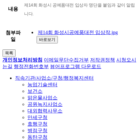
제14회 화성시 공예품대전 입상자 명단을 붙임과 같이 알립
내용
니다.
제14회 화성시공예품대전 입상작.jpg
첨부파
일
바로보기
목록
개인정보처리방침
이메일무단수집거부
저작권정책
시청오시
는길
행정전화번호부
뷰어프로그램 다운로드
직속기관/사업소/구청/행정복지센터
농업기술센터
보건소
맑은물사업소
공원녹지사업소
대외협력사무소
만세구청
효행구청
병점구청
동탄구청