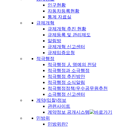
인구현황
자동차등록현황
통계 자료실
규제개혁
규제개혁 추진 현황
규제등록 및 관리제도
알림방
규제개혁 신고센터
규제입증요청
적극행정
적극행정 人 명예의 전당
적극행정과 소극행정
적극행정 추진방안
적극행정 소식알림
적극행정정책/우수공무원추천
소극행정 신고센터
계약(입찰)정보
관련사이트
계약정보 공개시스템
민방위
민방위란?