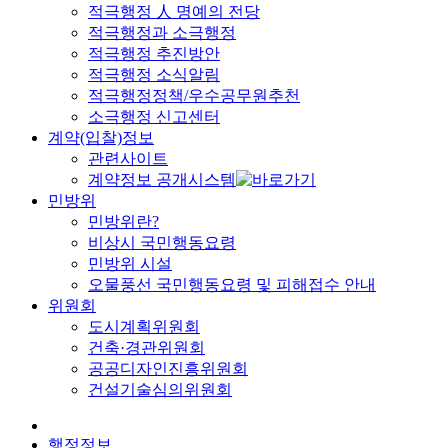
적극행정 人 명예의 전당
적극행정과 소극행정
적극행정 추진방안
적극행정 소식알림
적극행정정책/우수공무원추천
소극행정 신고센터
계약(입찰)정보
관련사이트
계약정보 공개시스템
민방위
민방위란?
비상시 국민행동요령
민방위 시설
오물풍선 국민행동요령 및 피해접수 안내
위원회
도시계획위원회
건축·경관위원회
공공디자인진흥위원회
건설기술심의위원회
행정정보