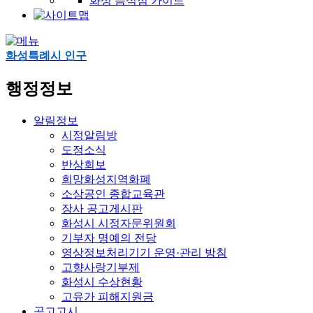
화성 음식점 가이드
화성특례시 인구
행정정보
알림정보
시정알림방
도정소식
반상회보
희망화성지역화폐
소상공인 종합교육관
장사 공고게시판
화성시 시정자문위원회
기부자 명예의 전당
영상정보처리기기 운영·관리 방침
고향사랑기부제
화성시 수상현황
고유가 피해지원금
공고고시