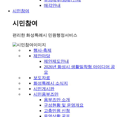
매각안내
시민참여
시민참여
편리한 화성특례시 민원행정서비스
행사·축제
제안마당
제안제도안내
2026년 화성시 생활밀착형 아이디어 공
모
보도자료
화성특례시 소식지
시민게시판
시민옴부즈만
옴부즈만 소개
구성현황 및 운영개요
고충민원 신청
운영상황 공표