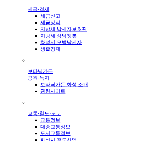
세금·경제
세금신고
세금상식
지방세 납세자보호관
지방세 상담챗봇
화성시 모범납세자
생활경제
보타닉가든
공원·녹지
보타닉가든 화성 소개
관련사이트
교통·철도·도로
교통정보
대중교통정보
도서교통정보
화성시 철도사업