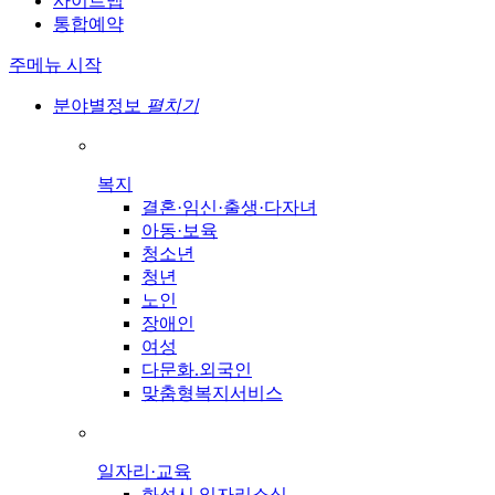
사이트맵
통합예약
주메뉴 시작
분야별정보
펼치기
복지
결혼·임신·출생·다자녀
아동·보육
청소년
청년
노인
장애인
여성
다문화.외국인
맞춤형복지서비스
일자리·교육
화성시 일자리소식