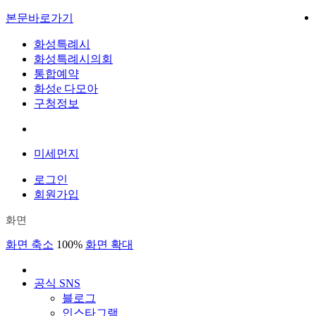
본문바로가기
화성특례시
화성특례시의회
통합예약
화성e 다모아
구청정보
미세먼지
로그인
회원가입
화면
화면 축소
100%
화면 확대
공식 SNS
블로그
인스타그램