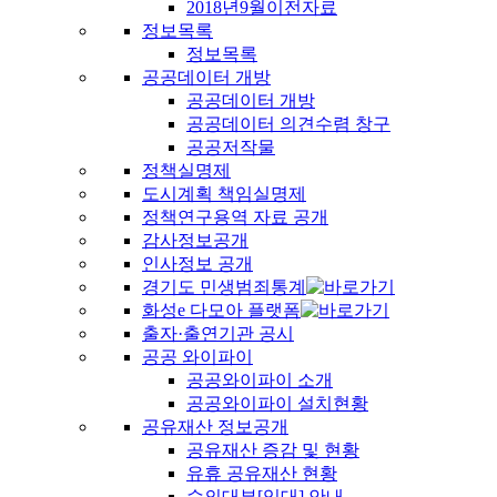
2018년9월이전자료
정보목록
정보목록
공공데이터 개방
공공데이터 개방
공공데이터 의견수렴 창구
공공저작물
정책실명제
도시계획 책임실명제
정책연구용역 자료 공개
감사정보공개
인사정보 공개
경기도 민생범죄통계
화성e 다모아 플랫폼
출자·출연기관 공시
공공 와이파이
공공와이파이 소개
공공와이파이 설치현황
공유재산 정보공개
공유재산 증감 및 현황
유휴 공유재산 현황
수의대부[임대] 안내