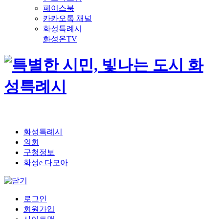
페이스북
카카오톡 채널
화성특례시
화성온TV
화성특례시
의회
구청정보
화성e 다모아
로그인
회원가입