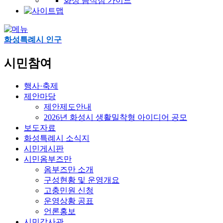
화성 음식점 가이드
화성특례시 인구
시민참여
행사·축제
제안마당
제안제도안내
2026년 화성시 생활밀착형 아이디어 공모
보도자료
화성특례시 소식지
시민게시판
시민옴부즈만
옴부즈만 소개
구성현황 및 운영개요
고충민원 신청
운영상황 공표
언론홍보
시민감사관