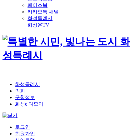
페이스북
카카오톡 채널
화성특례시
화성온TV
화성특례시
의회
구청정보
화성e 다모아
로그인
회원가입