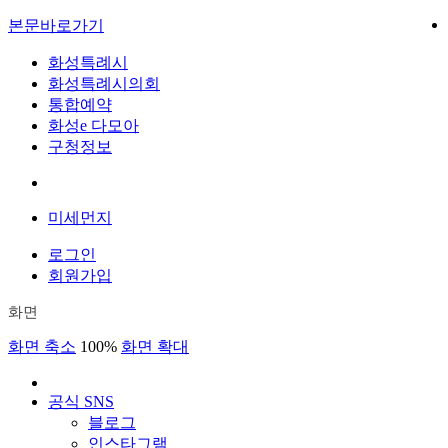
본문바로가기
화성특례시
화성특례시의회
통합예약
화성e 다모아
구청정보
미세먼지
로그인
회원가입
화면
화면 축소
100%
화면 확대
공식 SNS
블로그
인스타그램