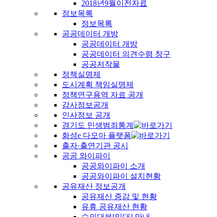
2018년9월이전자료
정보목록
정보목록
공공데이터 개방
공공데이터 개방
공공데이터 의견수렴 창구
공공저작물
정책실명제
도시계획 책임실명제
정책연구용역 자료 공개
감사정보공개
인사정보 공개
경기도 민생범죄통계
화성e 다모아 플랫폼
출자·출연기관 공시
공공 와이파이
공공와이파이 소개
공공와이파이 설치현황
공유재산 정보공개
공유재산 증감 및 현황
유휴 공유재산 현황
수의대부[임대] 안내