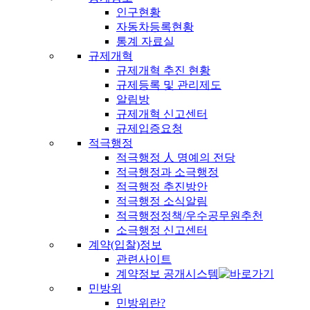
인구현황
자동차등록현황
통계 자료실
규제개혁
규제개혁 추진 현황
규제등록 및 관리제도
알림방
규제개혁 신고센터
규제입증요청
적극행정
적극행정 人 명예의 전당
적극행정과 소극행정
적극행정 추진방안
적극행정 소식알림
적극행정정책/우수공무원추천
소극행정 신고센터
계약(입찰)정보
관련사이트
계약정보 공개시스템
민방위
민방위란?