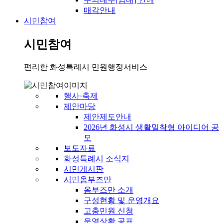
매각안내
시민참여
시민참여
편리한 화성특례시 민원행정서비스
행사·축제
제안마당
제안제도안내
2026년 화성시 생활밀착형 아이디어 공
모
보도자료
화성특례시 소식지
시민게시판
시민옴부즈만
옴부즈만 소개
구성현황 및 운영개요
고충민원 신청
운영상황 공표