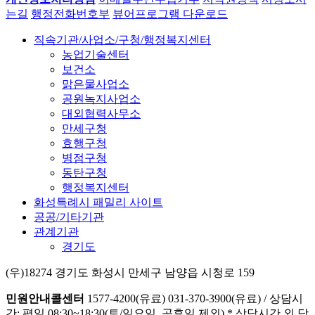
는길
행정전화번호부
뷰어프로그램 다운로드
직속기관/사업소/구청/행정복지센터
농업기술센터
보건소
맑은물사업소
공원녹지사업소
대외협력사무소
만세구청
효행구청
병점구청
동탄구청
행정복지센터
화성특례시 패밀리 사이트
공공/기타기관
관계기관
경기도
(우)18274 경기도 화성시 만세구 남양읍 시청로 159
민원안내콜센터
1577-4200(유료)
031-370-3900(유료)
/
상담시
간: 평일 08:30~18:30(토/일요일, 공휴일 제외)
* 상담시간 외 당