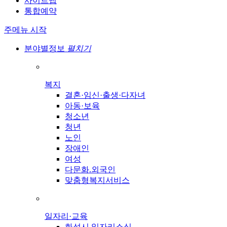
사이트맵
통합예약
주메뉴 시작
분야별정보
펼치기
복지
결혼·임신·출생·다자녀
아동·보육
청소년
청년
노인
장애인
여성
다문화.외국인
맞춤형복지서비스
일자리·교육
화성시 일자리소식