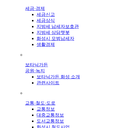
세금·경제
세금신고
세금상식
지방세 납세자보호관
지방세 상담챗봇
화성시 모범납세자
생활경제
보타닉가든
공원·녹지
보타닉가든 화성 소개
관련사이트
교통·철도·도로
교통정보
대중교통정보
도서교통정보
화성시 철도사업