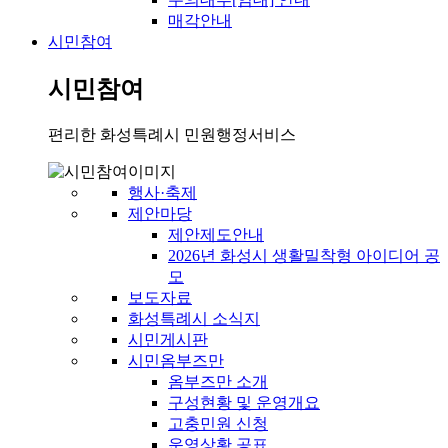
매각안내
시민참여
시민참여
편리한 화성특례시 민원행정서비스
행사·축제
제안마당
제안제도안내
2026년 화성시 생활밀착형 아이디어 공
모
보도자료
화성특례시 소식지
시민게시판
시민옴부즈만
옴부즈만 소개
구성현황 및 운영개요
고충민원 신청
운영상황 공표