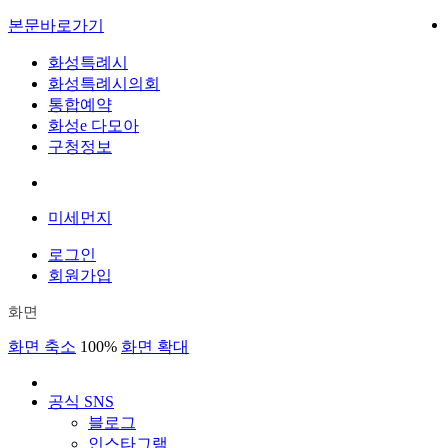
본문바로가기
화성특례시
화성특례시의회
통합예약
화성e 다모아
구청정보
미세먼지
로그인
회원가입
화면
화면 축소
100%
화면 확대
공식 SNS
블로그
인스타그램