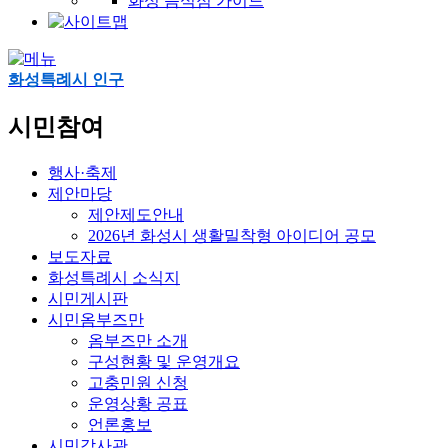
화성 음식점 가이드
화성특례시 인구
시민참여
행사·축제
제안마당
제안제도안내
2026년 화성시 생활밀착형 아이디어 공모
보도자료
화성특례시 소식지
시민게시판
시민옴부즈만
옴부즈만 소개
구성현황 및 운영개요
고충민원 신청
운영상황 공표
언론홍보
시민감사관