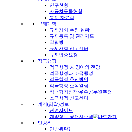
인구현황
자동차등록현황
통계 자료실
규제개혁
규제개혁 추진 현황
규제등록 및 관리제도
알림방
규제개혁 신고센터
규제입증요청
적극행정
적극행정 人 명예의 전당
적극행정과 소극행정
적극행정 추진방안
적극행정 소식알림
적극행정정책/우수공무원추천
소극행정 신고센터
계약(입찰)정보
관련사이트
계약정보 공개시스템
민방위
민방위란?