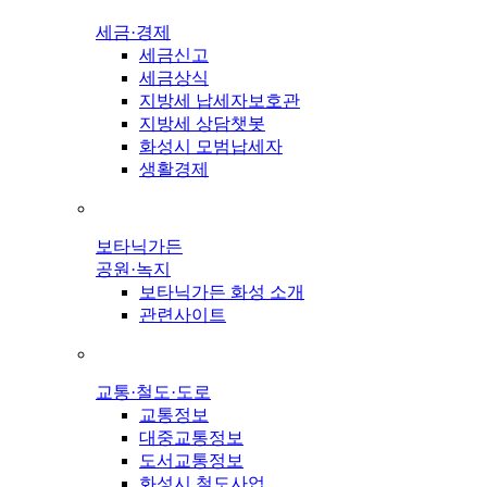
세금·경제
세금신고
세금상식
지방세 납세자보호관
지방세 상담챗봇
화성시 모범납세자
생활경제
보타닉가든
공원·녹지
보타닉가든 화성 소개
관련사이트
교통·철도·도로
교통정보
대중교통정보
도서교통정보
화성시 철도사업