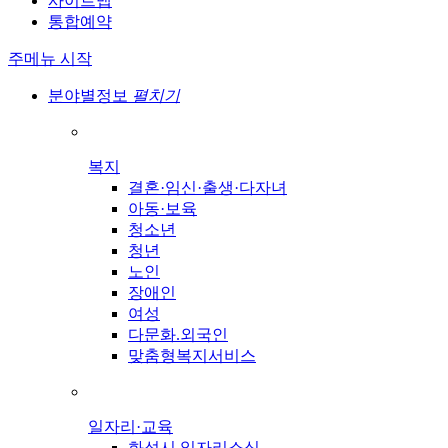
사이트맵
통합예약
주메뉴 시작
분야별정보
펼치기
복지
결혼·임신·출생·다자녀
아동·보육
청소년
청년
노인
장애인
여성
다문화.외국인
맞춤형복지서비스
일자리·교육
화성시 일자리소식