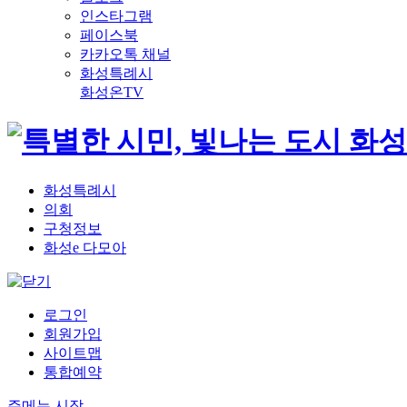
인스타그램
페이스북
카카오톡 채널
화성특례시
화성온TV
화성특례시
의회
구청정보
화성e 다모아
로그인
회원가입
사이트맵
통합예약
주메뉴 시작