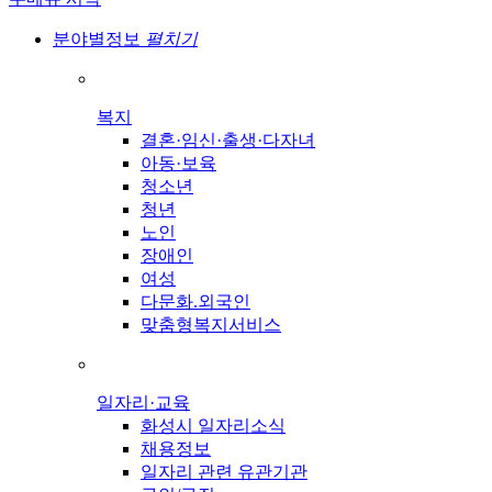
분야별정보
펼치기
복지
결혼·임신·출생·다자녀
아동·보육
청소년
청년
노인
장애인
여성
다문화.외국인
맞춤형복지서비스
일자리·교육
화성시 일자리소식
채용정보
일자리 관련 유관기관