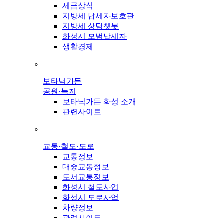
세금상식
지방세 납세자보호관
지방세 상담챗봇
화성시 모범납세자
생활경제
보타닉가든
공원·녹지
보타닉가든 화성 소개
관련사이트
교통·철도·도로
교통정보
대중교통정보
도서교통정보
화성시 철도사업
화성시 도로사업
차량정보
관련사이트