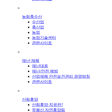
농림축수산
수산업
축산업
농업
농업기술센터
관련사이트
재난·재해
재난대응
재난/안전 예방
산업재해 안전보건관리 경영방침
관련사이트
산림휴양
산림휴양·치유란?
무봉산 자연휴양림