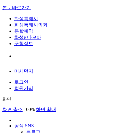
본문바로가기
화성특례시
화성특례시의회
통합예약
화성e 다모아
구청정보
미세먼지
로그인
회원가입
화면
화면 축소
100%
화면 확대
공식 SNS
블로그