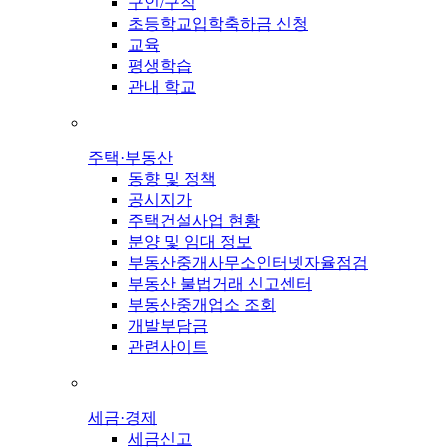
구인/구직
초등학교입학축하금 신청
교육
평생학습
관내 학교
주택·부동산
동향 및 정책
공시지가
주택건설사업 현황
분양 및 임대 정보
부동산중개사무소인터넷자율점검
부동산 불법거래 신고센터
부동산중개업소 조회
개발부담금
관련사이트
세금·경제
세금신고