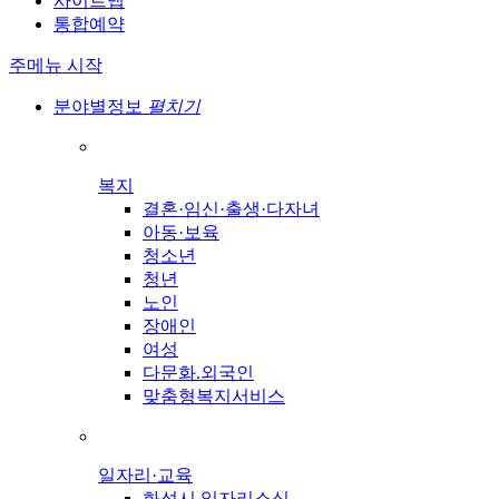
사이트맵
통합예약
주메뉴 시작
분야별정보
펼치기
복지
결혼·임신·출생·다자녀
아동·보육
청소년
청년
노인
장애인
여성
다문화.외국인
맞춤형복지서비스
일자리·교육
화성시 일자리소식