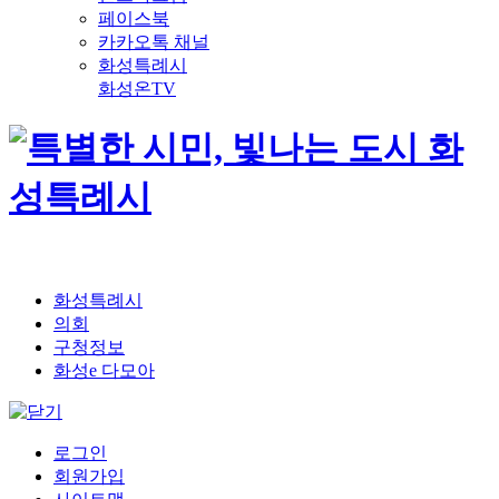
페이스북
카카오톡 채널
화성특례시
화성온TV
화성특례시
의회
구청정보
화성e 다모아
로그인
회원가입