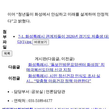
이어 “청년들이 화성에서 안심하고 미래를 설계하며 안정적
다”고 밝혔다.
첨
7-1. 화성특례시 관계자들이 2026년 경기도 저출생
부
다(1).jpg
파
바로보기
일
목록
게시판(다음글, 이전글)
화성특례시, ‘돌보인방문요양센터 화성점’ 치
다음글
매극복선도단체 신규 지정
화성특례시, 시민 정신건강 인식도 조사 실
이전글
시... “맞춤형 마음건강 정책 마련한다”
- 담당부서
:공보실 | 언론담당관
- 연락처
: 031-5189-6177