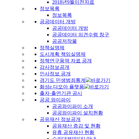
2018년9월이전자료
정보목록
정보목록
공공데이터 개방
공공데이터 개방
공공데이터 의견수렴 창구
공공저작물
정책실명제
도시계획 책임실명제
정책연구용역 자료 공개
감사정보공개
인사정보 공개
경기도 민생범죄통계
화성e 다모아 플랫폼
출자·출연기관 공시
공공 와이파이
공공와이파이 소개
공공와이파이 설치현황
공유재산 정보공개
공유재산 증감 및 현황
유휴 공유재산 현황
수의대부[임대] 안내