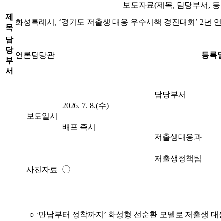
보도자료(제목, 담당부서, 등
제
화성특례시, ‘경기도 저출생 대응 우수시책 경진대회’ 2년 
목
담
당
언론담당관
등록
부
서
담당부서
2026. 7. 8.(수)
보도일시
배포 즉시
저출생대응과
저출생정책팀
사진자료
◯
○ ‘만남부터 정착까지’ 화성형 선순환 모델로 저출생 