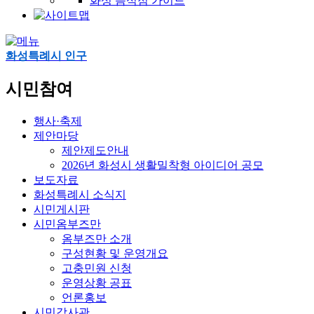
화성 음식점 가이드
화성특례시 인구
시민참여
행사·축제
제안마당
제안제도안내
2026년 화성시 생활밀착형 아이디어 공모
보도자료
화성특례시 소식지
시민게시판
시민옴부즈만
옴부즈만 소개
구성현황 및 운영개요
고충민원 신청
운영상황 공표
언론홍보
시민감사관