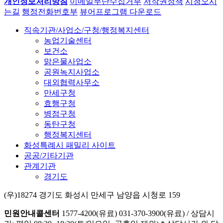
개인정보처리방침
이메일무단수집거부
저작권정책
시청오시
는길
행정전화번호부
뷰어프로그램 다운로드
직속기관/사업소/구청/행정복지센터
농업기술센터
보건소
맑은물사업소
공원녹지사업소
대외협력사무소
만세구청
효행구청
병점구청
동탄구청
행정복지센터
화성특례시 패밀리 사이트
공공/기타기관
관계기관
경기도
(우)18274 경기도 화성시 만세구 남양읍 시청로 159
민원안내콜센터
1577-4200(유료)
031-370-3900(유료)
/
상담시