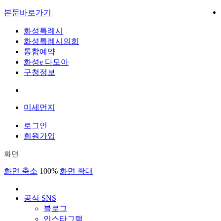
본문바로가기
화성특례시
화성특례시의회
통합예약
화성e 다모아
구청정보
미세먼지
로그인
회원가입
화면
화면 축소
100%
화면 확대
공식 SNS
블로그
인스타그램