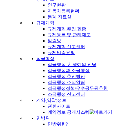
인구현황
자동차등록현황
통계 자료실
규제개혁
규제개혁 추진 현황
규제등록 및 관리제도
알림방
규제개혁 신고센터
규제입증요청
적극행정
적극행정 人 명예의 전당
적극행정과 소극행정
적극행정 추진방안
적극행정 소식알림
적극행정정책/우수공무원추천
소극행정 신고센터
계약(입찰)정보
관련사이트
계약정보 공개시스템
민방위
민방위란?