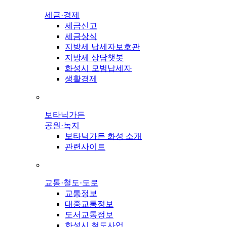
세금·경제
세금신고
세금상식
지방세 납세자보호관
지방세 상담챗봇
화성시 모범납세자
생활경제
보타닉가든
공원·녹지
보타닉가든 화성 소개
관련사이트
교통·철도·도로
교통정보
대중교통정보
도서교통정보
화성시 철도사업