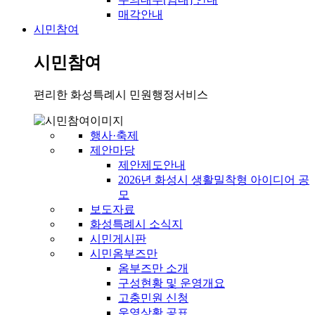
매각안내
시민참여
시민참여
편리한 화성특례시 민원행정서비스
행사·축제
제안마당
제안제도안내
2026년 화성시 생활밀착형 아이디어 공
모
보도자료
화성특례시 소식지
시민게시판
시민옴부즈만
옴부즈만 소개
구성현황 및 운영개요
고충민원 신청
운영상황 공표