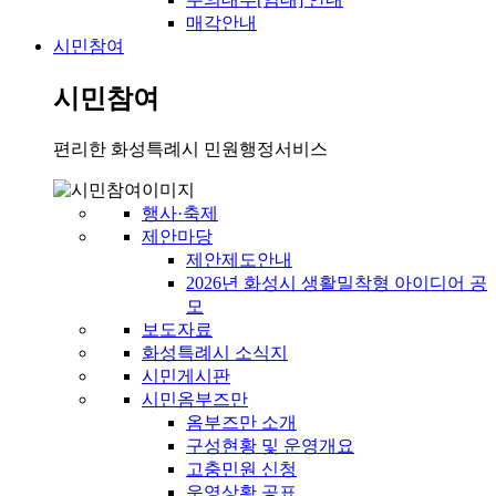
매각안내
시민참여
시민참여
편리한 화성특례시 민원행정서비스
행사·축제
제안마당
제안제도안내
2026년 화성시 생활밀착형 아이디어 공
모
보도자료
화성특례시 소식지
시민게시판
시민옴부즈만
옴부즈만 소개
구성현황 및 운영개요
고충민원 신청
운영상황 공표