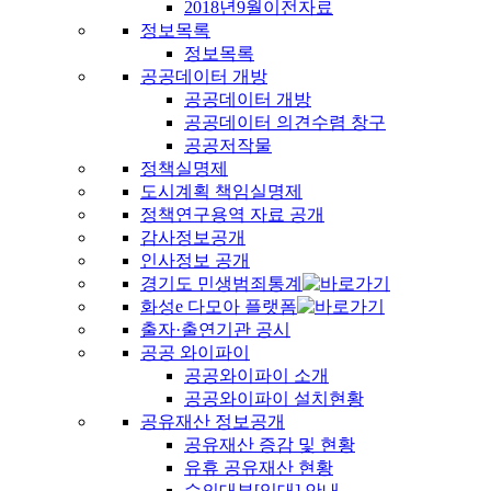
2018년9월이전자료
정보목록
정보목록
공공데이터 개방
공공데이터 개방
공공데이터 의견수렴 창구
공공저작물
정책실명제
도시계획 책임실명제
정책연구용역 자료 공개
감사정보공개
인사정보 공개
경기도 민생범죄통계
화성e 다모아 플랫폼
출자·출연기관 공시
공공 와이파이
공공와이파이 소개
공공와이파이 설치현황
공유재산 정보공개
공유재산 증감 및 현황
유휴 공유재산 현황
수의대부[임대] 안내