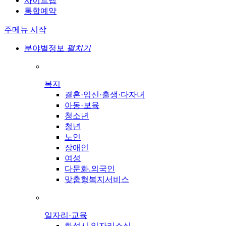
사이트맵
통합예약
주메뉴 시작
분야별정보
펼치기
복지
결혼·임신·출생·다자녀
아동·보육
청소년
청년
노인
장애인
여성
다문화.외국인
맞춤형복지서비스
일자리·교육
화성시 일자리소식