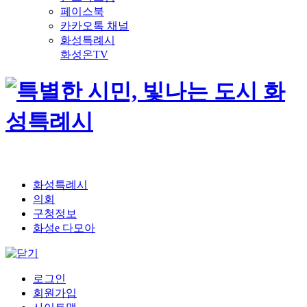
페이스북
카카오톡 채널
화성특례시
화성온TV
화성특례시
의회
구청정보
화성e 다모아
로그인
회원가입