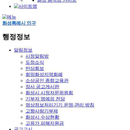
화성 음식점 가이드
화성특례시 인구
행정정보
알림정보
시정알림방
도정소식
반상회보
희망화성지역화폐
소상공인 종합교육관
장사 공고게시판
화성시 시정자문위원회
기부자 명예의 전당
영상정보처리기기 운영·관리 방침
고향사랑기부제
화성시 수상현황
고유가 피해지원금
공고고시