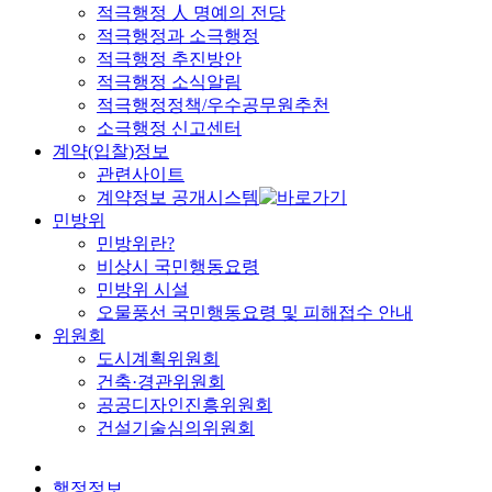
적극행정 人 명예의 전당
적극행정과 소극행정
적극행정 추진방안
적극행정 소식알림
적극행정정책/우수공무원추천
소극행정 신고센터
계약(입찰)정보
관련사이트
계약정보 공개시스템
민방위
민방위란?
비상시 국민행동요령
민방위 시설
오물풍선 국민행동요령 및 피해접수 안내
위원회
도시계획위원회
건축·경관위원회
공공디자인진흥위원회
건설기술심의위원회
행정정보