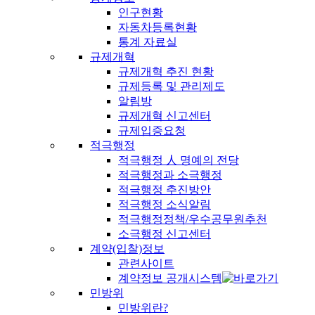
인구현황
자동차등록현황
통계 자료실
규제개혁
규제개혁 추진 현황
규제등록 및 관리제도
알림방
규제개혁 신고센터
규제입증요청
적극행정
적극행정 人 명예의 전당
적극행정과 소극행정
적극행정 추진방안
적극행정 소식알림
적극행정정책/우수공무원추천
소극행정 신고센터
계약(입찰)정보
관련사이트
계약정보 공개시스템
민방위
민방위란?