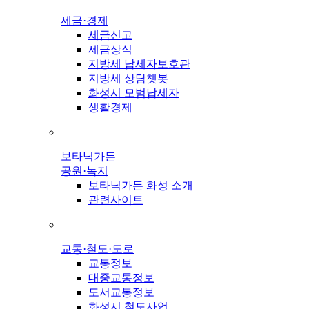
세금·경제
세금신고
세금상식
지방세 납세자보호관
지방세 상담챗봇
화성시 모범납세자
생활경제
보타닉가든
공원·녹지
보타닉가든 화성 소개
관련사이트
교통·철도·도로
교통정보
대중교통정보
도서교통정보
화성시 철도사업