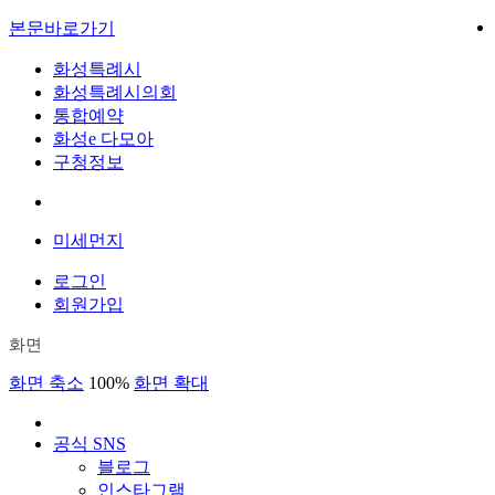
본문바로가기
화성특례시
화성특례시의회
통합예약
화성e 다모아
구청정보
미세먼지
로그인
회원가입
화면
화면 축소
100%
화면 확대
공식 SNS
블로그
인스타그램