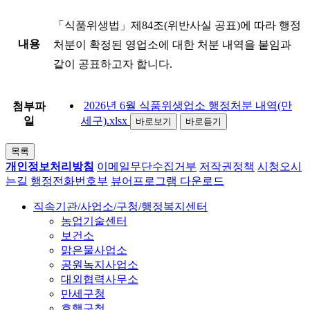
「식품위생법」제84조(위반사실 공표)에 따라 행정
내용
처분이 확정된 영업소에 대한 처분 내역을 붙임과
같이 공표하고자 합니다.
2026년 6월 식품위생업소 행정처분 내역(만
첨부파
일
세구).xlsx
바로보기
바로듣기
목록
개인정보처리방침
이메일무단수집거부
저작권정책
시청오시
는길
행정전화번호부
뷰어프로그램 다운로드
직속기관/사업소/구청/행정복지센터
농업기술센터
보건소
맑은물사업소
공원녹지사업소
대외협력사무소
만세구청
효행구청