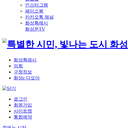
인스타그램
페이스북
카카오톡 채널
화성특례시
화성온TV
화성특례시
의회
구청정보
화성e 다모아
로그인
회원가입
사이트맵
통합예약
주메뉴 시작