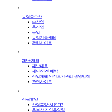
농림축수산
수산업
축산업
농업
농업기술센터
관련사이트
재난·재해
재난대응
재난/안전 예방
산업재해 안전보건관리 경영방침
관련사이트
산림휴양
산림휴양·치유란?
무봉산 자연휴양림