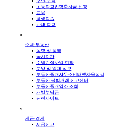
구인/구직
초등학교입학축하금 신청
교육
평생학습
관내 학교
주택·부동산
동향 및 정책
공시지가
주택건설사업 현황
분양 및 임대 정보
부동산중개사무소인터넷자율점검
부동산 불법거래 신고센터
부동산중개업소 조회
개발부담금
관련사이트
세금·경제
세금신고