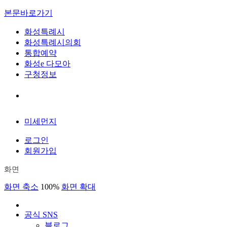
본문바로가기
화성특례시
화성특례시의회
통합예약
화성e 다모아
구청정보
미세먼지
로그인
회원가입
화면
화면 축소
100%
화면 확대
공식 SNS
블로그