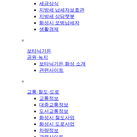
세금상식
지방세 납세자보호관
지방세 상담챗봇
화성시 모범납세자
생활경제
보타닉가든
공원·녹지
보타닉가든 화성 소개
관련사이트
교통·철도·도로
교통정보
대중교통정보
도서교통정보
화성시 철도사업
화성시 도로사업
차량정보
관련사이트