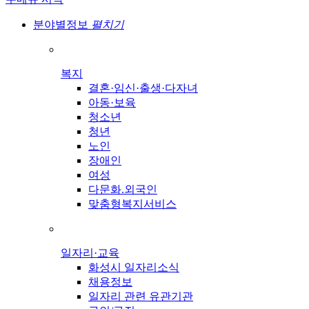
분야별정보
펼치기
복지
결혼·임신·출생·다자녀
아동·보육
청소년
청년
노인
장애인
여성
다문화.외국인
맞춤형복지서비스
일자리·교육
화성시 일자리소식
채용정보
일자리 관련 유관기관