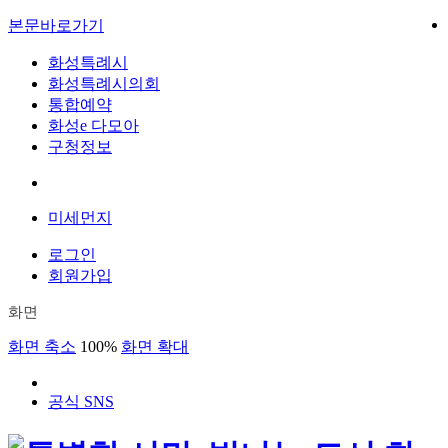
본문바로가기
화성특례시
화성특례시의회
통합예약
화성e 다모아
구청정보
미세먼지
로그인
회원가입
화면
화면 축소
100%
화면 확대
공식 SNS