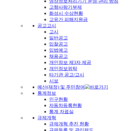
영상정보처리기기 운영·관리 방침
고향사랑기부제
화성시 수상현황
고유가 피해지원금
공고고시
고시
일반공고
입찰공고
입법예고
채용공고
개인정보 제3자 제공
개인정보위탁
타기관 공고/고시
시보
예산(재정) 및 주민참여
통계정보
인구현황
자동차등록현황
통계 자료실
규제개혁
규제개혁 추진 현황
규제등록 및 관리제도