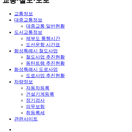
교통·철도·도로
교통정보
대중교통정보
대중교통 일반현황
도서교통정보
제부도 통행시간
도선운항 시간표
화성특례시 철도사업
철도사업 추진현황
동탄트램 추진현황
화성특례시 도로사업
도로사업 추진현황
차량정보
자동차등록
건설기계등록
정기검사
의무보험
취등록세
관련사이트