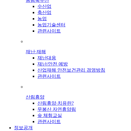
농림축수산
수산업
축산업
농업
농업기술센터
관련사이트
재난·재해
재난대응
재난/안전 예방
산업재해 안전보건관리 경영방침
관련사이트
산림휴양
산림휴양·치유란?
무봉산 자연휴양림
숲 체험교실
관련사이트
정보공개