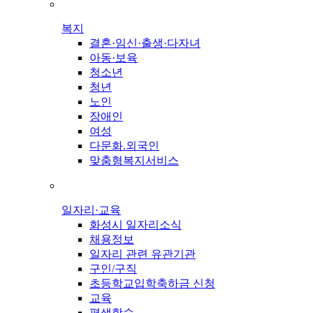
복지
결혼·임신·출생·다자녀
아동·보육
청소년
청년
노인
장애인
여성
다문화.외국인
맞춤형복지서비스
일자리·교육
화성시 일자리소식
채용정보
일자리 관련 유관기관
구인/구직
초등학교입학축하금 신청
교육
평생학습