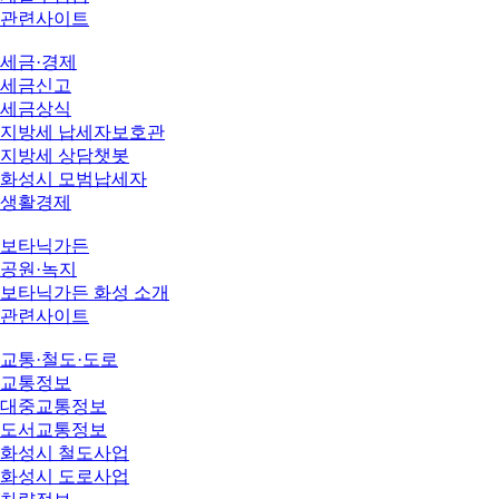
관련사이트
세금·경제
세금신고
세금상식
지방세 납세자보호관
지방세 상담챗봇
화성시 모범납세자
생활경제
보타닉가든
공원·녹지
보타닉가든 화성 소개
관련사이트
교통·철도·도로
교통정보
대중교통정보
도서교통정보
화성시 철도사업
화성시 도로사업