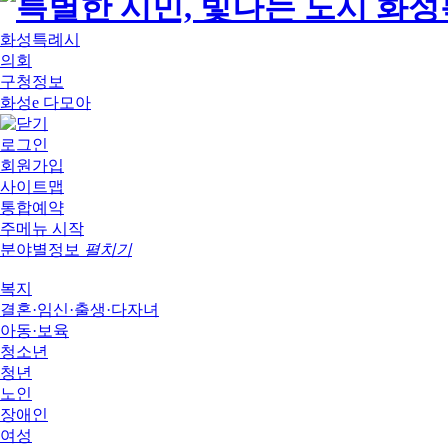
화성특례시
의회
구청정보
화성e 다모아
로그인
회원가입
사이트맵
통합예약
주메뉴 시작
분야별정보
펼치기
복지
결혼·임신·출생·다자녀
아동·보육
청소년
청년
노인
장애인
여성