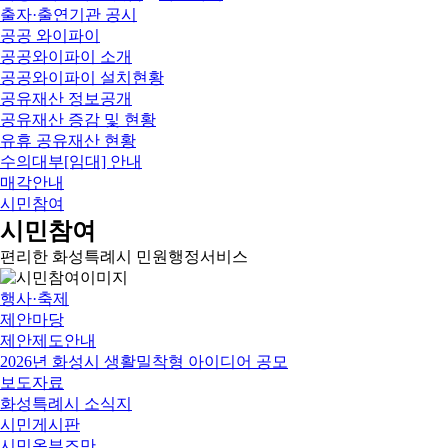
출자·출연기관 공시
공공 와이파이
공공와이파이 소개
공공와이파이 설치현황
공유재산 정보공개
공유재산 증감 및 현황
유휴 공유재산 현황
수의대부[임대] 안내
매각안내
시민참여
시민참여
편리한 화성특례시 민원행정서비스
행사·축제
제안마당
제안제도안내
2026년 화성시 생활밀착형 아이디어 공모
보도자료
화성특례시 소식지
시민게시판
시민옴부즈만