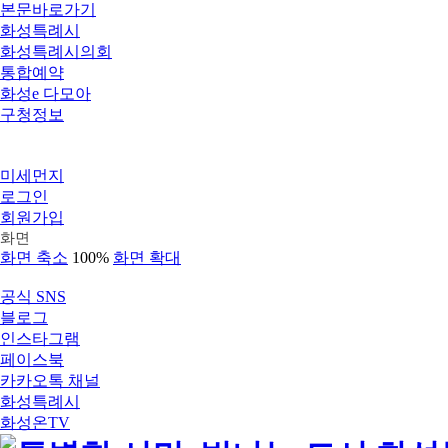
본문바로가기
화성특례시
화성특례시의회
통합예약
화성e 다모아
구청정보
미세먼지
로그인
회원가입
화면
화면 축소
100%
화면 확대
공식 SNS
블로그
인스타그램
페이스북
카카오톡 채널
화성특례시
화성온TV