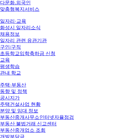
다문화.외국인
맞춤형복지서비스
일자리·교육
화성시 일자리소식
채용정보
일자리 관련 유관기관
구인/구직
초등학교입학축하금 신청
교육
평생학습
관내 학교
주택·부동산
동향 및 정책
공시지가
주택건설사업 현황
분양 및 임대 정보
부동산중개사무소인터넷자율점검
부동산 불법거래 신고센터
부동산중개업소 조회
개발부담금