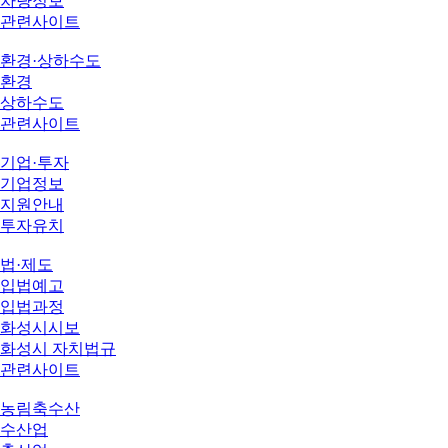
차량정보
관련사이트
환경·상하수도
환경
상하수도
관련사이트
기업·투자
기업정보
지원안내
투자유치
법·제도
입법예고
입법과정
화성시시보
화성시 자치법규
관련사이트
농림축수산
수산업