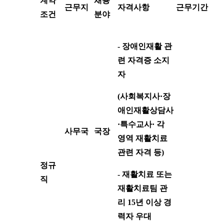
계약
채용
근무지
자격사항
근무기간
조건
분야
- 장애인재활 관
련 자격증 소지
자
(사회복지사·장
애인재활상담사
·특수교사· 각
사무국
국장
영역 재활치료
관련 자격 등)
정규
- 재활치료 또는
직
재활치료팀 관
리 15년 이상 경
력자 우대