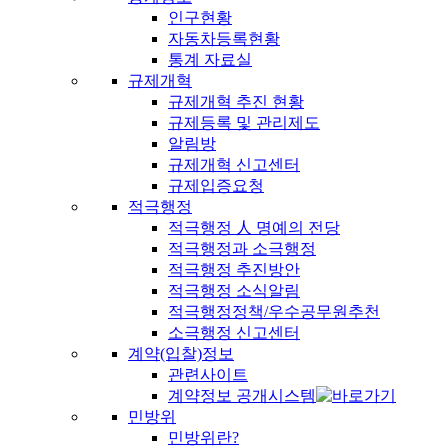
인구현황
자동차등록현황
통계 자료실
규제개혁
규제개혁 추진 현황
규제등록 및 관리제도
알림방
규제개혁 신고센터
규제입증요청
적극행정
적극행정 人 명예의 전당
적극행정과 소극행정
적극행정 추진방안
적극행정 소식알림
적극행정정책/우수공무원추천
소극행정 신고센터
계약(입찰)정보
관련사이트
계약정보 공개시스템
민방위
민방위란?