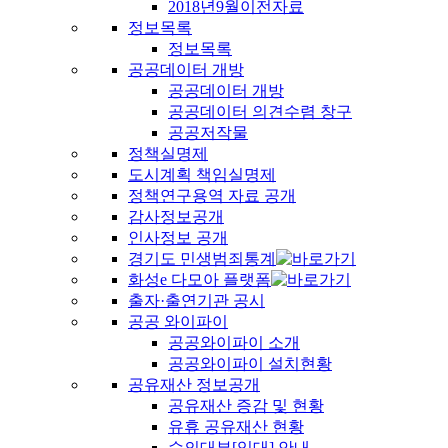
2018년9월이전자료
정보목록
정보목록
공공데이터 개방
공공데이터 개방
공공데이터 의견수렴 창구
공공저작물
정책실명제
도시계획 책임실명제
정책연구용역 자료 공개
감사정보공개
인사정보 공개
경기도 민생범죄통계
화성e 다모아 플랫폼
출자·출연기관 공시
공공 와이파이
공공와이파이 소개
공공와이파이 설치현황
공유재산 정보공개
공유재산 증감 및 현황
유휴 공유재산 현황
수의대부[임대] 안내