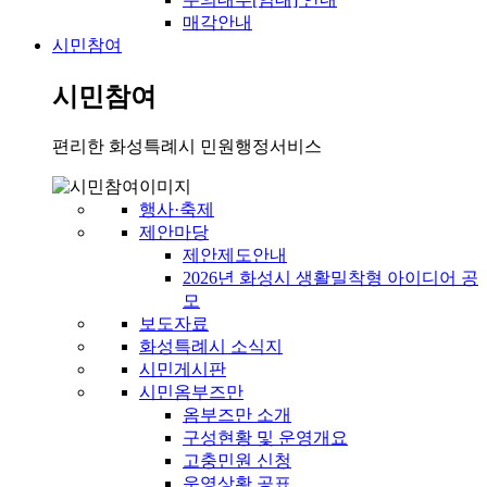
매각안내
시민참여
시민참여
편리한 화성특례시 민원행정서비스
행사·축제
제안마당
제안제도안내
2026년 화성시 생활밀착형 아이디어 공
모
보도자료
화성특례시 소식지
시민게시판
시민옴부즈만
옴부즈만 소개
구성현황 및 운영개요
고충민원 신청
운영상황 공표