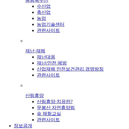
농림축수산
수산업
축산업
농업
농업기술센터
관련사이트
재난·재해
재난대응
재난/안전 예방
산업재해 안전보건관리 경영방침
관련사이트
산림휴양
산림휴양·치유란?
무봉산 자연휴양림
숲 체험교실
관련사이트
정보공개