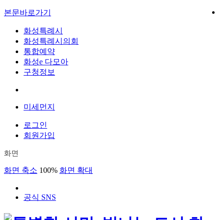
본문바로가기
화성특례시
화성특례시의회
통합예약
화성e 다모아
구청정보
미세먼지
로그인
회원가입
화면
화면 축소
100%
화면 확대
공식 SNS