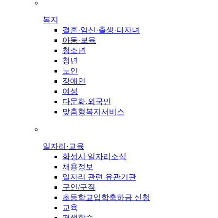
복지
결혼·임신·출생·다자녀
아동·보육
청소년
청년
노인
장애인
여성
다문화.외국인
맞춤형복지서비스
일자리·교육
화성시 일자리소식
채용정보
일자리 관련 유관기관
구인/구직
초등학교입학축하금 신청
교육
평생학습