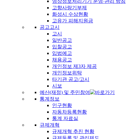
영상정보처리기기 운영·관리 방침
고향사랑기부제
화성시 수상현황
고유가 피해지원금
공고고시
고시
일반공고
입찰공고
입법예고
채용공고
개인정보 제3자 제공
개인정보위탁
타기관 공고/고시
시보
예산(재정) 및 주민참여
통계정보
인구현황
자동차등록현황
통계 자료실
규제개혁
규제개혁 추진 현황
규제등록 및 관리제도