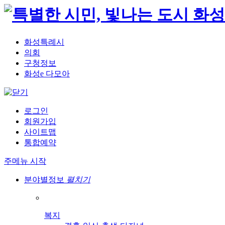
화성특례시
의회
구청정보
화성e 다모아
로그인
회원가입
사이트맵
통합예약
주메뉴 시작
분야별정보
펼치기
복지