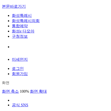
본문바로가기
화성특례시
화성특례시의회
통합예약
화성e 다모아
구청정보
미세먼지
로그인
회원가입
화면
화면 축소
100%
화면 확대
공식 SNS