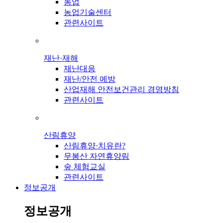
농업
농업기술센터
관련사이트
재난·재해
재난대응
재난/안전 예방
산업재해 안전보건관리 경영방침
관련사이트
산림휴양
산림휴양·치유란?
무봉산 자연휴양림
숲 체험교실
관련사이트
정보공개
정보공개