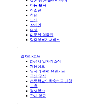
결혼·임신·출생·다자녀
아동·보육
청소년
청년
노인
장애인
여성
다문화.외국인
맞춤형복지서비스
일자리·교육
화성시 일자리소식
채용정보
일자리 관련 유관기관
구인/구직
초등학교입학축하금 신청
교육
평생학습
관내 학교