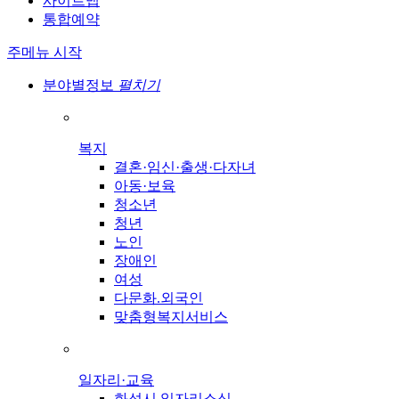
사이트맵
통합예약
주메뉴 시작
분야별정보
펼치기
복지
결혼·임신·출생·다자녀
아동·보육
청소년
청년
노인
장애인
여성
다문화.외국인
맞춤형복지서비스
일자리·교육
화성시 일자리소식