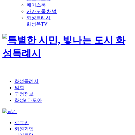
페이스북
카카오톡 채널
화성특례시
화성온TV
화성특례시
의회
구청정보
화성e 다모아
로그인
회원가입