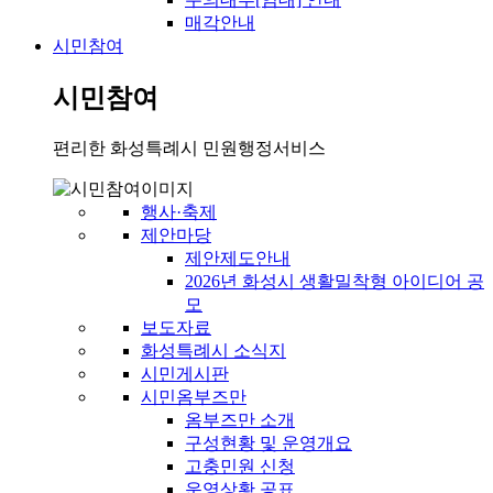
매각안내
시민참여
시민참여
편리한 화성특례시 민원행정서비스
행사·축제
제안마당
제안제도안내
2026년 화성시 생활밀착형 아이디어 공
모
보도자료
화성특례시 소식지
시민게시판
시민옴부즈만
옴부즈만 소개
구성현황 및 운영개요
고충민원 신청
운영상황 공표