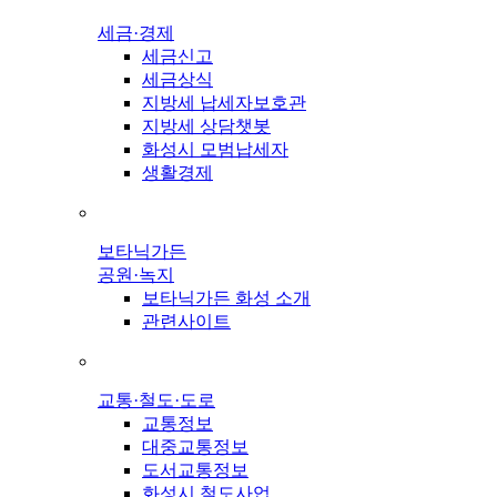
세금·경제
세금신고
세금상식
지방세 납세자보호관
지방세 상담챗봇
화성시 모범납세자
생활경제
보타닉가든
공원·녹지
보타닉가든 화성 소개
관련사이트
교통·철도·도로
교통정보
대중교통정보
도서교통정보
화성시 철도사업