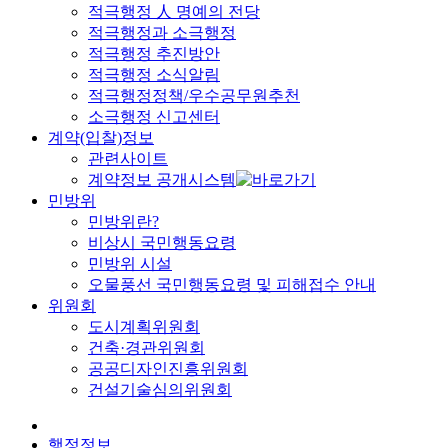
적극행정 人 명예의 전당
적극행정과 소극행정
적극행정 추진방안
적극행정 소식알림
적극행정정책/우수공무원추천
소극행정 신고센터
계약(입찰)정보
관련사이트
계약정보 공개시스템
민방위
민방위란?
비상시 국민행동요령
민방위 시설
오물풍선 국민행동요령 및 피해접수 안내
위원회
도시계획위원회
건축·경관위원회
공공디자인진흥위원회
건설기술심의위원회
행정정보