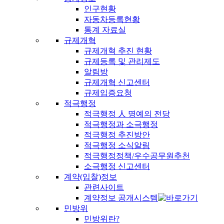
인구현황
자동차등록현황
통계 자료실
규제개혁
규제개혁 추진 현황
규제등록 및 관리제도
알림방
규제개혁 신고센터
규제입증요청
적극행정
적극행정 人 명예의 전당
적극행정과 소극행정
적극행정 추진방안
적극행정 소식알림
적극행정정책/우수공무원추천
소극행정 신고센터
계약(입찰)정보
관련사이트
계약정보 공개시스템
민방위
민방위란?