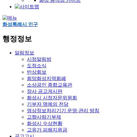
화성 음식점 가이드
화성특례시 인구
행정정보
알림정보
시정알림방
도정소식
반상회보
희망화성지역화폐
소상공인 종합교육관
장사 공고게시판
화성시 시정자문위원회
기부자 명예의 전당
영상정보처리기기 운영·관리 방침
고향사랑기부제
화성시 수상현황
고유가 피해지원금
공고고시