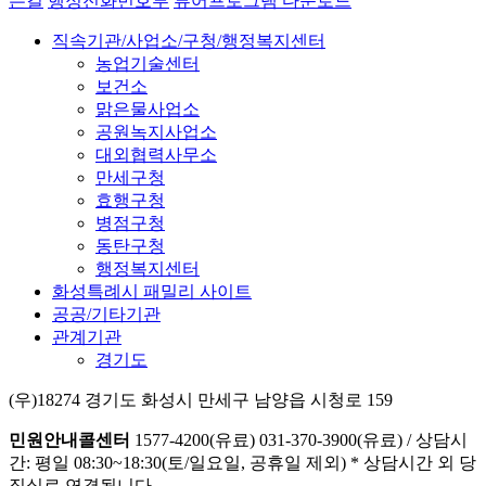
는길
행정전화번호부
뷰어프로그램 다운로드
직속기관/사업소/구청/행정복지센터
농업기술센터
보건소
맑은물사업소
공원녹지사업소
대외협력사무소
만세구청
효행구청
병점구청
동탄구청
행정복지센터
화성특례시 패밀리 사이트
공공/기타기관
관계기관
경기도
(우)18274 경기도 화성시 만세구 남양읍 시청로 159
민원안내콜센터
1577-4200(유료)
031-370-3900(유료)
/
상담시
간: 평일 08:30~18:30(토/일요일, 공휴일 제외)
* 상담시간 외 당
직실로 연결됩니다.