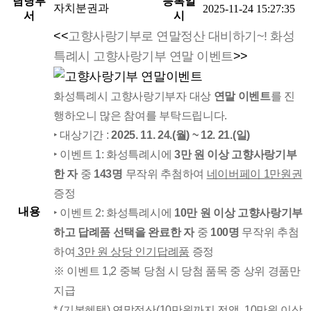
담당부
등록일
자치분권과
2025-11-24 15:27:35
서
시
<<
고향사랑기부로 연말정산 대비하기~! 화성
특례시 고향사랑기부 연말 이벤트
>>
화성특례시 고향사랑기부자 대상
연말
이벤트
를
진
행하오니 많은 참여를 부탁드립니다.
‣ 대상기간 :
2025. 11. 24.(월) ~ 12. 21.(일)
‣ 이벤트 1: 화성특례시에
3
만 원 이상
고향사랑기부
한 자
중
143명
무작위 추첨하여
네이버페이 1만원권
증정
내용
‣ 이벤트 2: 화성특례시에
10만 원 이상 고향사랑기부
하고 답례품 선택을 완료한 자
중
100명
무작위 추첨
하여
3만 원 상당 인기답례품
증정
※ 이벤트 1,2 중복 당첨 시 당첨 품목 중 상위 경품만
지급
* (기본혜택) 연말정산(10만원까지 전액, 10만원 이상