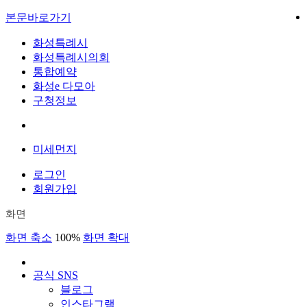
본문바로가기
화성특례시
화성특례시의회
통합예약
화성e 다모아
구청정보
미세먼지
로그인
회원가입
화면
화면 축소
100%
화면 확대
공식 SNS
블로그
인스타그램