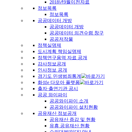
2018년9월이전자료
정보목록
정보목록
공공데이터 개방
공공데이터 개방
공공데이터 의견수렴 창구
공공저작물
정책실명제
도시계획 책임실명제
정책연구용역 자료 공개
감사정보공개
인사정보 공개
경기도 민생범죄통계
화성e 다모아 플랫폼
출자·출연기관 공시
공공 와이파이
공공와이파이 소개
공공와이파이 설치현황
공유재산 정보공개
공유재산 증감 및 현황
유휴 공유재산 현황
수의대부[임대] 안내