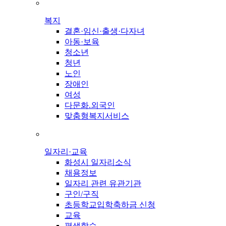
복지
결혼·임신·출생·다자녀
아동·보육
청소년
청년
노인
장애인
여성
다문화.외국인
맞춤형복지서비스
일자리·교육
화성시 일자리소식
채용정보
일자리 관련 유관기관
구인/구직
초등학교입학축하금 신청
교육
평생학습