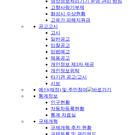
영상정보처리기기 운영·관리 방침
고향사랑기부제
화성시 수상현황
고유가 피해지원금
공고고시
고시
일반공고
입찰공고
입법예고
채용공고
개인정보 제3자 제공
개인정보위탁
타기관 공고/고시
시보
예산(재정) 및 주민참여
통계정보
인구현황
자동차등록현황
통계 자료실
규제개혁
규제개혁 추진 현황
규제등록 및 관리제도