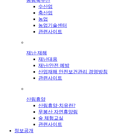
농림축수산
수산업
축산업
농업
농업기술센터
관련사이트
재난·재해
재난대응
재난/안전 예방
산업재해 안전보건관리 경영방침
관련사이트
산림휴양
산림휴양·치유란?
무봉산 자연휴양림
숲 체험교실
관련사이트
정보공개