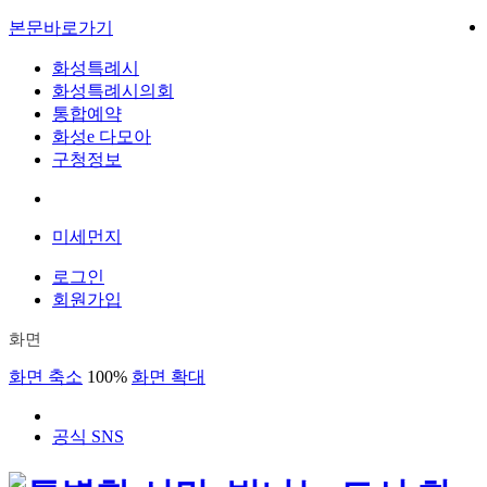
본문바로가기
화성특례시
화성특례시의회
통합예약
화성e 다모아
구청정보
미세먼지
로그인
회원가입
화면
화면 축소
100%
화면 확대
공식 SNS