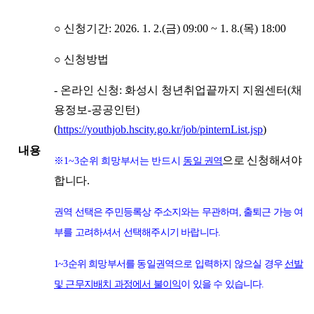
○ 신청기간: 2026. 1. 2.(금) 09:00 ~ 1. 8.(목) 18:00
○ 신청방법
- 온라인 신청: 화성시 청년취업끝까지 지원센터(채
용정보-공공인턴)
(
https://youthjob.hscity.go.kr/job/pinternList.jsp
)
내용
으로 신청해셔야
※1~3
순위 희망부서는 반드시
동일 권역
합니다.
권역 선택은 주민등록상 주소지와는 무관하며, 출퇴근 가능 여
부를 고려하셔서 선택해주시기 바랍니다.
1~3순위 희망부서를 동일권역으로 입력하지 않으실 경우
선발
및 근무지
배치 과정에서 불이익
이 있을 수 있습니다.