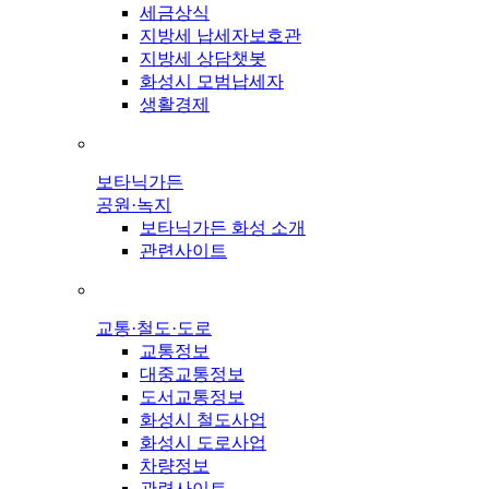
세금상식
지방세 납세자보호관
지방세 상담챗봇
화성시 모범납세자
생활경제
보타닉가든
공원·녹지
보타닉가든 화성 소개
관련사이트
교통·철도·도로
교통정보
대중교통정보
도서교통정보
화성시 철도사업
화성시 도로사업
차량정보
관련사이트