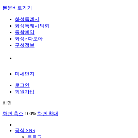
본문바로가기
화성특례시
화성특례시의회
통합예약
화성e 다모아
구청정보
미세먼지
로그인
회원가입
화면
화면 축소
100%
화면 확대
공식 SNS
블로그