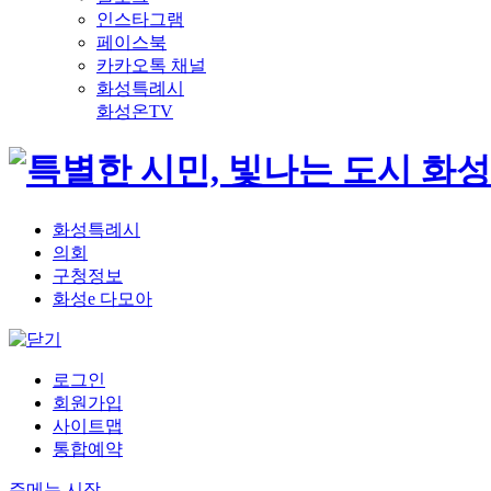
인스타그램
페이스북
카카오톡 채널
화성특례시
화성온TV
화성특례시
의회
구청정보
화성e 다모아
로그인
회원가입
사이트맵
통합예약
주메뉴 시작