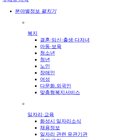
분야별정보
펼치기
복지
결혼·임신·출생·다자녀
아동·보육
청소년
청년
노인
장애인
여성
다문화.외국인
맞춤형복지서비스
일자리·교육
화성시 일자리소식
채용정보
일자리 관련 유관기관