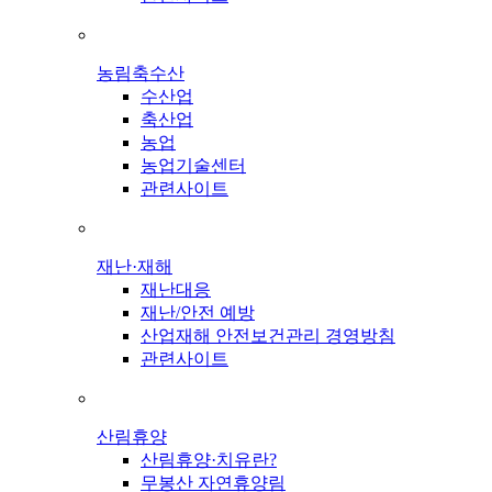
농림축수산
수산업
축산업
농업
농업기술센터
관련사이트
재난·재해
재난대응
재난/안전 예방
산업재해 안전보건관리 경영방침
관련사이트
산림휴양
산림휴양·치유란?
무봉산 자연휴양림