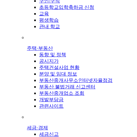
구인/구직
초등학교입학축하금 신청
교육
평생학습
관내 학교
주택·부동산
동향 및 정책
공시지가
주택건설사업 현황
분양 및 임대 정보
부동산중개사무소인터넷자율점검
부동산 불법거래 신고센터
부동산중개업소 조회
개발부담금
관련사이트
세금·경제
세금신고