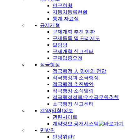
인구현황
자동차등록현황
통계 자료실
규제개혁
규제개혁 추진 현황
규제등록 및 관리제도
알림방
규제개혁 신고센터
규제입증요청
적극행정
적극행정 人 명예의 전당
적극행정과 소극행정
적극행정 추진방안
적극행정 소식알림
적극행정정책/우수공무원추천
소극행정 신고센터
계약(입찰)정보
관련사이트
계약정보 공개시스템
민방위
민방위란?