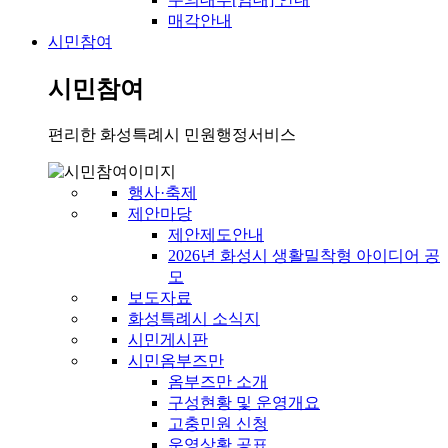
매각안내
시민참여
시민참여
편리한 화성특례시 민원행정서비스
행사·축제
제안마당
제안제도안내
2026년 화성시 생활밀착형 아이디어 공
모
보도자료
화성특례시 소식지
시민게시판
시민옴부즈만
옴부즈만 소개
구성현황 및 운영개요
고충민원 신청
운영상황 공표