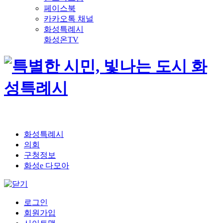
페이스북
카카오톡 채널
화성특례시
화성온TV
화성특례시
의회
구청정보
화성e 다모아
로그인
회원가입