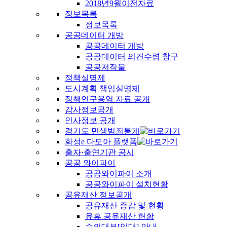
2018년9월이전자료
정보목록
정보목록
공공데이터 개방
공공데이터 개방
공공데이터 의견수렴 창구
공공저작물
정책실명제
도시계획 책임실명제
정책연구용역 자료 공개
감사정보공개
인사정보 공개
경기도 민생범죄통계
화성e 다모아 플랫폼
출자·출연기관 공시
공공 와이파이
공공와이파이 소개
공공와이파이 설치현황
공유재산 정보공개
공유재산 증감 및 현황
유휴 공유재산 현황
수의대부[임대] 안내