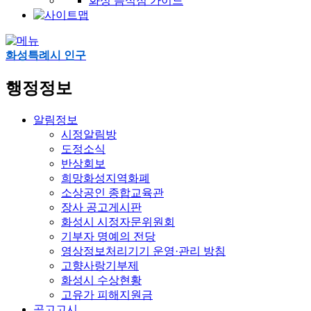
화성 음식점 가이드
화성특례시 인구
행정정보
알림정보
시정알림방
도정소식
반상회보
희망화성지역화폐
소상공인 종합교육관
장사 공고게시판
화성시 시정자문위원회
기부자 명예의 전당
영상정보처리기기 운영·관리 방침
고향사랑기부제
화성시 수상현황
고유가 피해지원금
공고고시