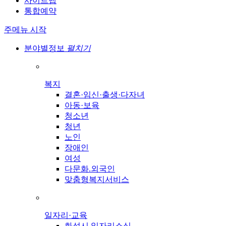
사이트맵
통합예약
주메뉴 시작
분야별정보
펼치기
복지
결혼·임신·출생·다자녀
아동·보육
청소년
청년
노인
장애인
여성
다문화.외국인
맞춤형복지서비스
일자리·교육
화성시 일자리소식