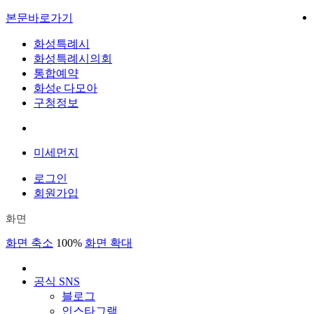
본문바로가기
화성특례시
화성특례시의회
통합예약
화성e 다모아
구청정보
미세먼지
로그인
회원가입
화면
화면 축소
100%
화면 확대
공식 SNS
블로그
인스타그램