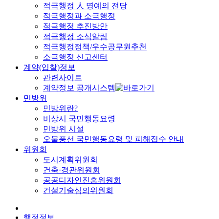
적극행정 人 명예의 전당
적극행정과 소극행정
적극행정 추진방안
적극행정 소식알림
적극행정정책/우수공무원추천
소극행정 신고센터
계약(입찰)정보
관련사이트
계약정보 공개시스템
민방위
민방위란?
비상시 국민행동요령
민방위 시설
오물풍선 국민행동요령 및 피해접수 안내
위원회
도시계획위원회
건축·경관위원회
공공디자인진흥위원회
건설기술심의위원회
행정정보