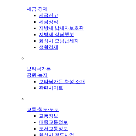
세금·경제
세금신고
세금상식
지방세 납세자보호관
지방세 상담챗봇
화성시 모범납세자
생활경제
보타닉가든
공원·녹지
보타닉가든 화성 소개
관련사이트
교통·철도·도로
교통정보
대중교통정보
도서교통정보
화성시 철도사업