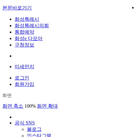
본문바로가기
화성특례시
화성특례시의회
통합예약
화성e 다모아
구청정보
미세먼지
로그인
회원가입
화면
화면 축소
100%
화면 확대
공식 SNS
블로그
인스타그램