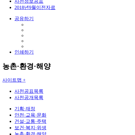
사전정보공표
2018년9월이전자료
공유하기
인쇄하기
농촌·환경·해양
사이트맵 +
사전공표목록
사전공개목록
기획·재정
안전·교육·문화
건설·교통·주택
보건·복지·위생
농촌·환경·해양