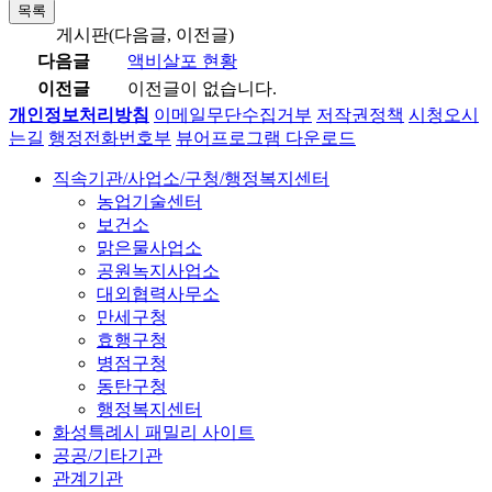
목록
게시판(다음글, 이전글)
다음글
액비살포 현황
이전글
이전글이 없습니다.
개인정보처리방침
이메일무단수집거부
저작권정책
시청오시
는길
행정전화번호부
뷰어프로그램 다운로드
직속기관/사업소/구청/행정복지센터
농업기술센터
보건소
맑은물사업소
공원녹지사업소
대외협력사무소
만세구청
효행구청
병점구청
동탄구청
행정복지센터
화성특례시 패밀리 사이트
공공/기타기관
관계기관