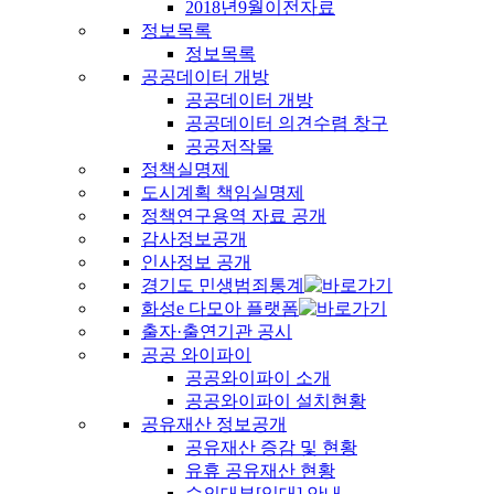
2018년9월이전자료
정보목록
정보목록
공공데이터 개방
공공데이터 개방
공공데이터 의견수렴 창구
공공저작물
정책실명제
도시계획 책임실명제
정책연구용역 자료 공개
감사정보공개
인사정보 공개
경기도 민생범죄통계
화성e 다모아 플랫폼
출자·출연기관 공시
공공 와이파이
공공와이파이 소개
공공와이파이 설치현황
공유재산 정보공개
공유재산 증감 및 현황
유휴 공유재산 현황
수의대부[임대] 안내