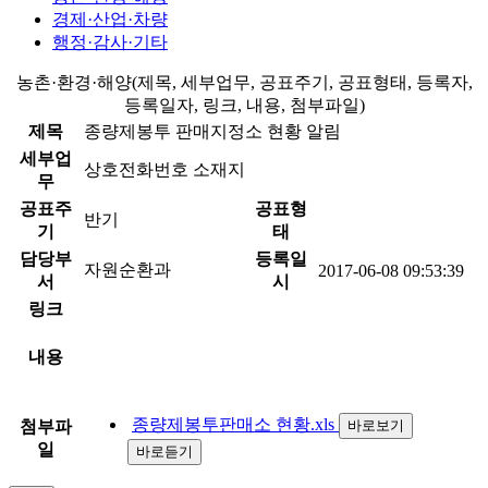
경제·산업·차량
행정·감사·기타
농촌·환경·해양(제목, 세부업무, 공표주기, 공표형태, 등록자,
등록일자, 링크, 내용, 첨부파일)
제목
종량제봉투 판매지정소 현황 알림
세부업
상호전화번호 소재지
무
공표주
공표형
반기
기
태
담당부
등록일
자원순환과
2017-06-08 09:53:39
서
시
링크
내용
종량제봉투판매소 현황.xls
첨부파
바로보기
일
바로듣기