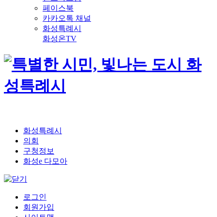
페이스북
카카오톡 채널
화성특례시
화성온TV
화성특례시
의회
구청정보
화성e 다모아
로그인
회원가입