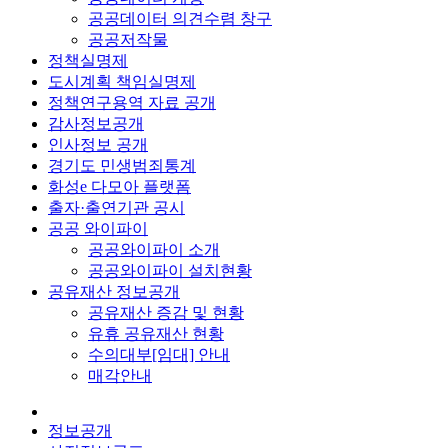
공공데이터 의견수렴 창구
공공저작물
정책실명제
도시계획 책임실명제
정책연구용역 자료 공개
감사정보공개
인사정보 공개
경기도 민생범죄통계
화성e 다모아 플랫폼
출자·출연기관 공시
공공 와이파이
공공와이파이 소개
공공와이파이 설치현황
공유재산 정보공개
공유재산 증감 및 현황
유휴 공유재산 현황
수의대부[임대] 안내
매각안내
정보공개