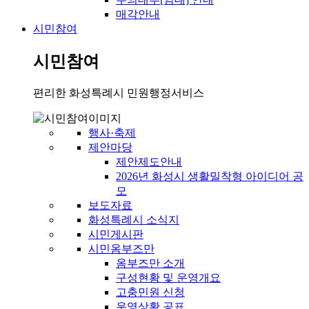
매각안내
시민참여
시민참여
편리한 화성특례시 민원행정서비스
행사·축제
제안마당
제안제도안내
2026년 화성시 생활밀착형 아이디어 공
모
보도자료
화성특례시 소식지
시민게시판
시민옴부즈만
옴부즈만 소개
구성현황 및 운영개요
고충민원 신청
운영상황 공표