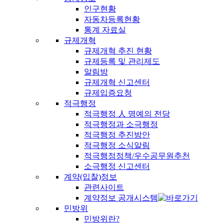
인구현황
자동차등록현황
통계 자료실
규제개혁
규제개혁 추진 현황
규제등록 및 관리제도
알림방
규제개혁 신고센터
규제입증요청
적극행정
적극행정 人 명예의 전당
적극행정과 소극행정
적극행정 추진방안
적극행정 소식알림
적극행정정책/우수공무원추천
소극행정 신고센터
계약(입찰)정보
관련사이트
계약정보 공개시스템
민방위
민방위란?