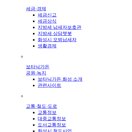
세금·경제
세금신고
세금상식
지방세 납세자보호관
지방세 상담챗봇
화성시 모범납세자
생활경제
보타닉가든
공원·녹지
보타닉가든 화성 소개
관련사이트
교통·철도·도로
교통정보
대중교통정보
도서교통정보
화성시 철도사업