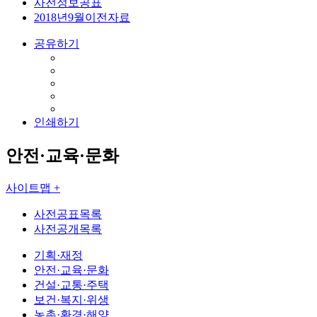
사전정보공표
2018년9월이전자료
공유하기
인쇄하기
안전·교육·문화
사이트맵 +
사전공표목록
사전공개목록
기획·재정
안전·교육·문화
건설·교통·주택
보건·복지·위생
농촌·환경·해양