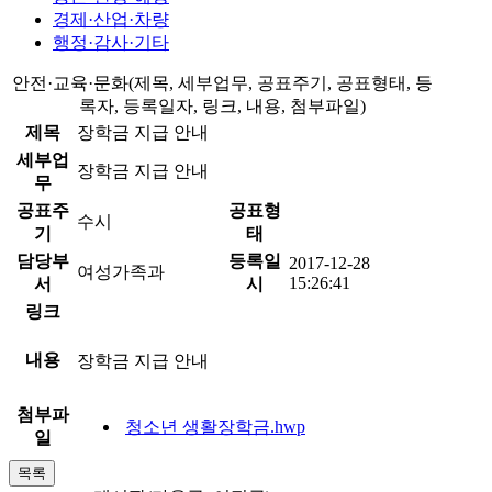
경제·산업·차량
행정·감사·기타
안전·교육·문화(제목, 세부업무, 공표주기, 공표형태, 등
록자, 등록일자, 링크, 내용, 첨부파일)
제목
장학금 지급 안내
세부업
장학금 지급 안내
무
공표주
공표형
수시
기
태
담당부
등록일
2017-12-28
여성가족과
15:26:41
서
시
링크
내용
장학금 지급 안내
첨부파
청소년 생활장학금.hwp
일
목록