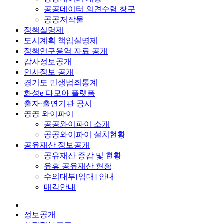
공공데이터 의견수렴 창구
공공저작물
정책실명제
도시계획 책임실명제
정책연구용역 자료 공개
감사정보공개
인사정보 공개
경기도 민생범죄통계
화성e 다모아 플랫폼
출자·출연기관 공시
공공 와이파이
공공와이파이 소개
공공와이파이 설치현황
공유재산 정보공개
공유재산 증감 및 현황
유휴 공유재산 현황
수의대부[임대] 안내
매각안내
정보공개