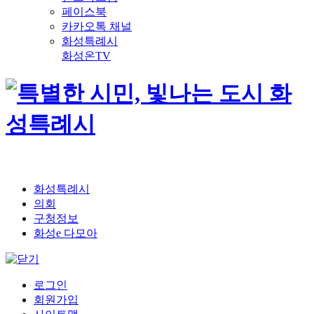
페이스북
카카오톡 채널
화성특례시
화성온TV
화성특례시
의회
구청정보
화성e 다모아
로그인
회원가입