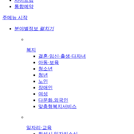
사이트맵
통합예약
주메뉴 시작
분야별정보
펼치기
복지
결혼·임신·출생·다자녀
아동·보육
청소년
청년
노인
장애인
여성
다문화.외국인
맞춤형복지서비스
일자리·교육
화성시 일자리소식