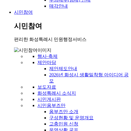
매각안내
시민참여
시민참여
편리한 화성특례시 민원행정서비스
행사·축제
제안마당
제안제도안내
2026년 화성시 생활밀착형 아이디어 공
모
보도자료
화성특례시 소식지
시민게시판
시민옴부즈만
옴부즈만 소개
구성현황 및 운영개요
고충민원 신청
운영상황 공표