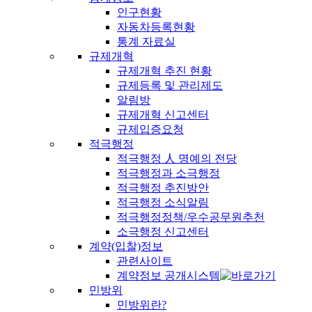
인구현황
자동차등록현황
통계 자료실
규제개혁
규제개혁 추진 현황
규제등록 및 관리제도
알림방
규제개혁 신고센터
규제입증요청
적극행정
적극행정 人 명예의 전당
적극행정과 소극행정
적극행정 추진방안
적극행정 소식알림
적극행정정책/우수공무원추천
소극행정 신고센터
계약(입찰)정보
관련사이트
계약정보 공개시스템
민방위
민방위란?