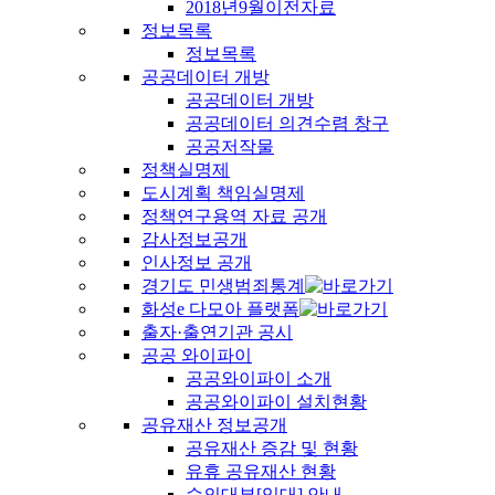
2018년9월이전자료
정보목록
정보목록
공공데이터 개방
공공데이터 개방
공공데이터 의견수렴 창구
공공저작물
정책실명제
도시계획 책임실명제
정책연구용역 자료 공개
감사정보공개
인사정보 공개
경기도 민생범죄통계
화성e 다모아 플랫폼
출자·출연기관 공시
공공 와이파이
공공와이파이 소개
공공와이파이 설치현황
공유재산 정보공개
공유재산 증감 및 현황
유휴 공유재산 현황
수의대부[임대] 안내