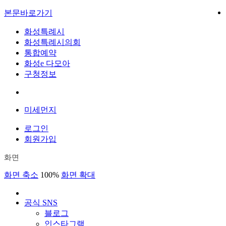
본문바로가기
화성특례시
화성특례시의회
통합예약
화성e 다모아
구청정보
미세먼지
로그인
회원가입
화면
화면 축소
100%
화면 확대
공식 SNS
블로그
인스타그램