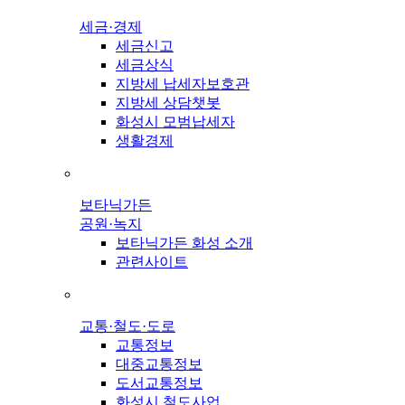
세금·경제
세금신고
세금상식
지방세 납세자보호관
지방세 상담챗봇
화성시 모범납세자
생활경제
보타닉가든
공원·녹지
보타닉가든 화성 소개
관련사이트
교통·철도·도로
교통정보
대중교통정보
도서교통정보
화성시 철도사업