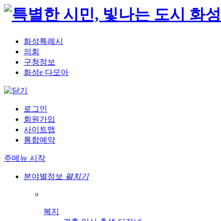
화성특례시
의회
구청정보
화성e 다모아
로그인
회원가입
사이트맵
통합예약
주메뉴 시작
분야별정보
펼치기
복지