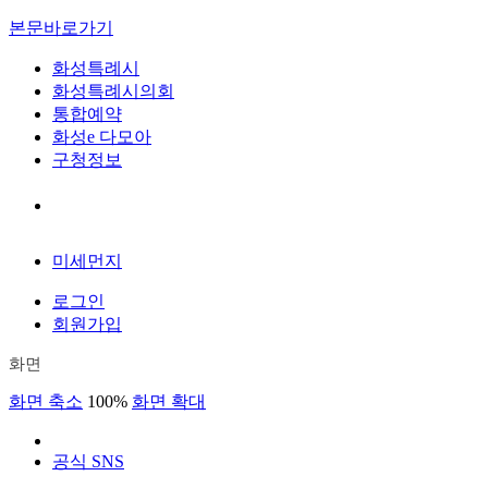
본문바로가기
화성특례시
화성특례시의회
통합예약
화성e 다모아
구청정보
미세먼지
로그인
회원가입
화면
화면 축소
100%
화면 확대
공식 SNS