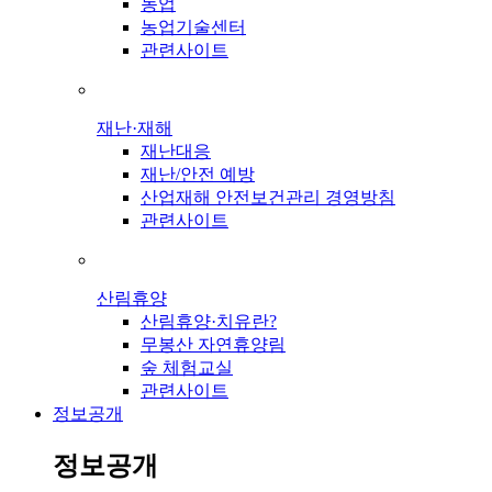
농업
농업기술센터
관련사이트
재난·재해
재난대응
재난/안전 예방
산업재해 안전보건관리 경영방침
관련사이트
산림휴양
산림휴양·치유란?
무봉산 자연휴양림
숲 체험교실
관련사이트
정보공개
정보공개