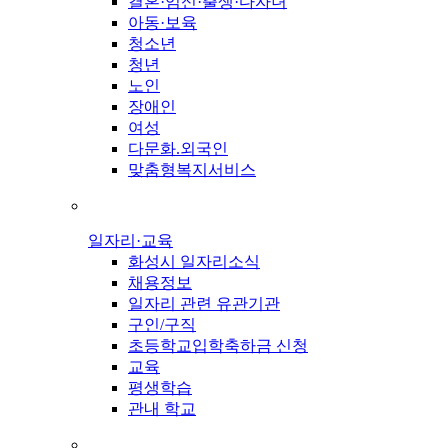
결혼·임신·출생·다자녀
아동·보육
청소년
청년
노인
장애인
여성
다문화.외국인
맞춤형복지서비스
일자리·교육
화성시 일자리소식
채용정보
일자리 관련 유관기관
구인/구직
초등학교입학축하금 신청
교육
평생학습
관내 학교